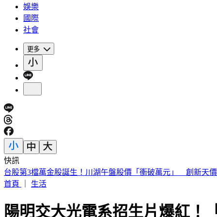
娛樂
國際
社會
更多
快訊
俄兵紛紛中美人計！「黑寡婦」誘騙結婚 詐領巨額撫卹金
首頁
｜
生活
陽明交大光電系招生片爆紅！「