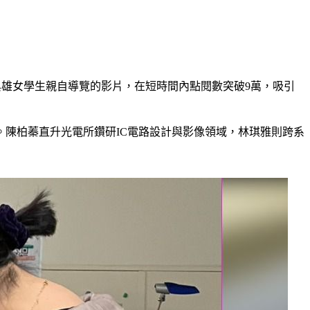
與雄女學生親自導覽的影片，在短時間內點閱數突破9萬，吸引
陳柏蓁直升光電所鑽研IC電路設計與影像領域，林琪雅則跨系