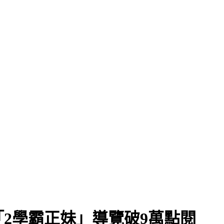
2學霸正妹」導覽破9萬點閱