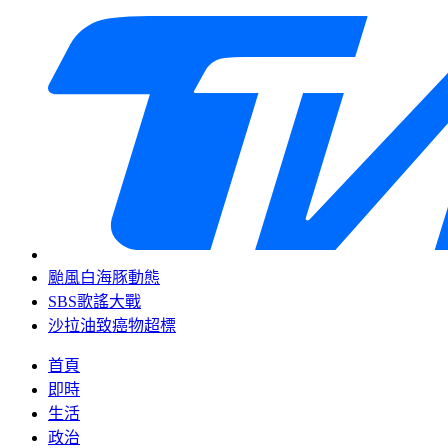
颱風白海豚動態
SBS歌謠大戰
沙拉油致癌物超標
首頁
即時
生活
政治