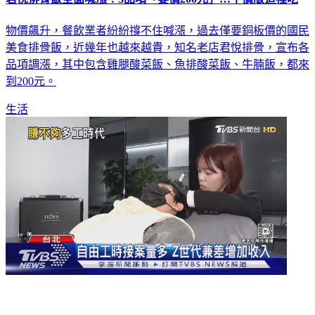
物價飆升，餐飲業者紛紛撐不住喊漲，過去僅要銅板價的國民
美食排骨飯，近幾年也越來越貴，知名老店君悅排骨，宣布各
品項調漲，其中包含雞腿酸菜飯、魚排酸菜飯、牛腩飯，都來
到200元。
生活