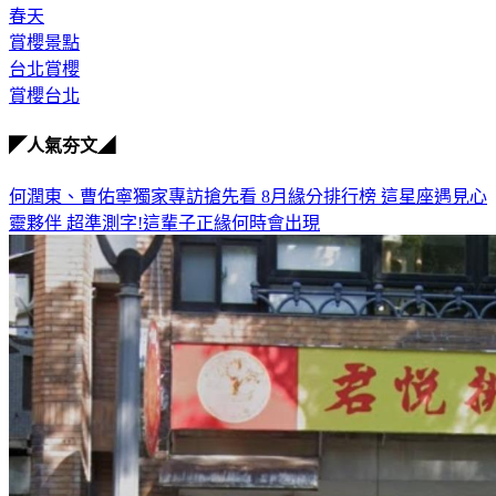
春天
賞櫻景點
台北賞櫻
賞櫻台北
◤人氣夯文◢
何潤東、曹佑寧獨家專訪搶先看
8月緣分排行榜 這星座遇見心
靈夥伴
超準測字!這輩子正緣何時會出現