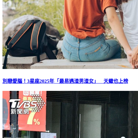
別戀愛腦！3星座2025年「最易遇渣男渣女」 天蠍也上榜