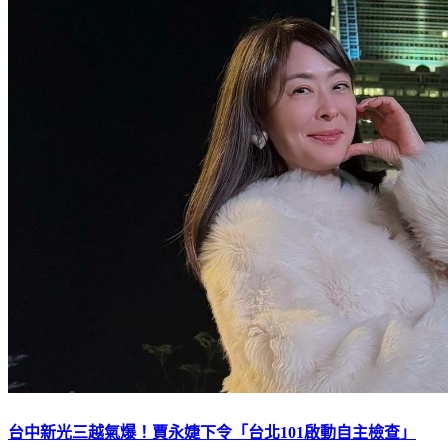
台中新光三越氣爆！賈永婕下令「台北101啟動自主檢查」