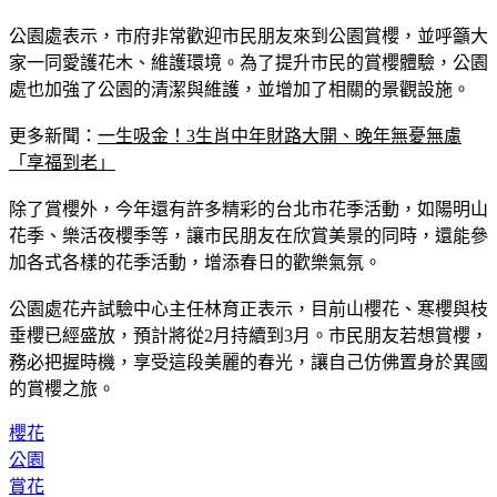
公園處表示，市府非常歡迎市民朋友來到公園賞櫻，並呼籲大
家一同愛護花木、維護環境。為了提升市民的賞櫻體驗，公園
處也加強了公園的清潔與維護，並增加了相關的景觀設施。
更多新聞：
一生吸金！3生肖中年財路大開、晚年無憂無慮
「享福到老」
除了賞櫻外，今年還有許多精彩的台北市花季活動，如陽明山
花季、樂活夜櫻季等，讓市民朋友在欣賞美景的同時，還能參
加各式各樣的花季活動，增添春日的歡樂氣氛。
公園處花卉試驗中心主任林育正表示，目前山櫻花、寒櫻與枝
垂櫻已經盛放，預計將從2月持續到3月。市民朋友若想賞櫻，
務必把握時機，享受這段美麗的春光，讓自己仿佛置身於異國
的賞櫻之旅。
櫻花
公園
賞花