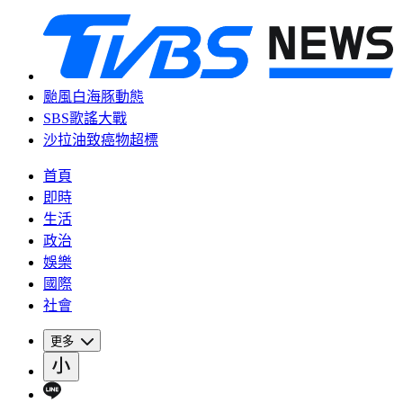
颱風白海豚動態
SBS歌謠大戰
沙拉油致癌物超標
首頁
即時
生活
政治
娛樂
國際
社會
更多