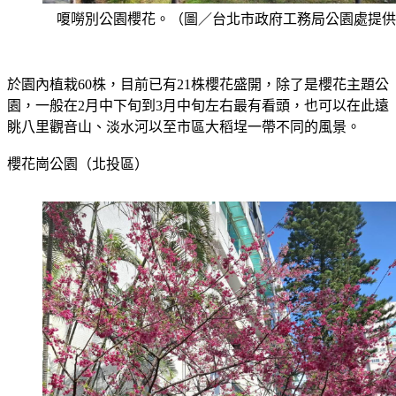
嗄嘮別公園櫻花。（圖／台北市政府工務局公園處提供
於園內植栽60株，目前已有21株櫻花盛開，除了是櫻花主題公
園，一般在2月中下旬到3月中旬左右最有看頭，也可以在此遠
眺八里觀音山、淡水河以至市區大稻埕一帶不同的風景。
櫻花崗公園（北投區）