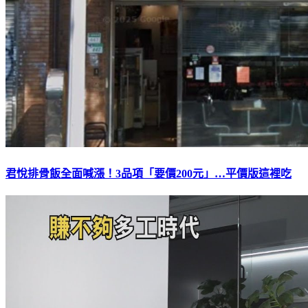
君悅排骨飯全面喊漲！3品項「要價200元」…平價版這裡吃