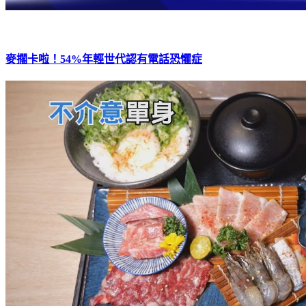
麥擱卡啦！54%年輕世代認有電話恐懼症