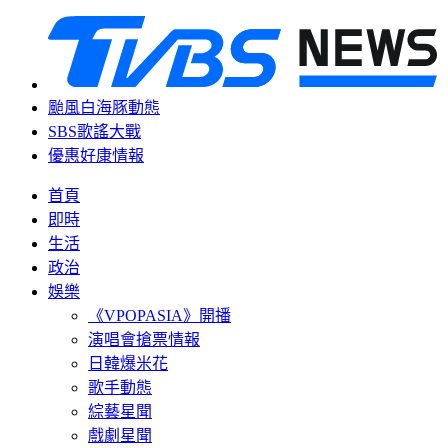
颱風白海豚動態
SBS歌謠大戰
優惠好康情報
首頁
即時
生活
政治
娛樂
《VPOPASIA》開播
演唱會搶票情報
日韓爆米花
歌手動態
綜藝星聞
戲劇星聞