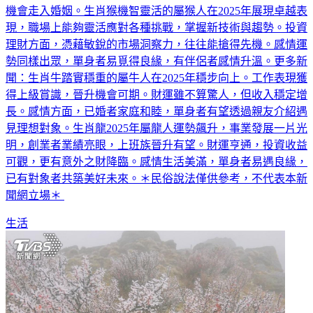
機會走入婚姻。生肖猴機智靈活的屬猴人在2025年展現卓越表
現，職場上能夠靈活應對各種挑戰，掌握新技術與趨勢。投資
理財方面，憑藉敏銳的市場洞察力，往往能搶得先機。感情運
勢同樣出眾，單身者易覓得良緣，有伴侶者感情升溫。更多新
聞：生肖牛踏實穩重的屬牛人在2025年穩步向上。工作表現獲
得上級賞識，晉升機會可期。財運雖不算驚人，但收入穩定增
長。感情方面，已婚者家庭和睦，單身者有望透過親友介紹遇
見理想對象。生肖龍2025年屬龍人運勢飆升，事業發展一片光
明，創業者業績亮眼，上班族晉升有望。財運亨通，投資收益
可觀，更有意外之財降臨。感情生活美滿，單身者易遇良緣，
已有對象者共築美好未來。＊民俗說法僅供參考，不代表本新
聞網立場＊
生活