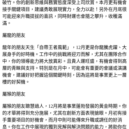
破竹。你的創新思維與務實態度深受上司欣賞。本月更有機會
接手關鍵項目，建議勇敢展現實力，全力以赴！另外在月底很
可能迎來升職提拔的喜訊，同時財運也會隨之攀升，收穫滿
滿。
屬龍的朋友
龍年的朋友天生「自帶王者風範」，12月更是你龍騰虎躍、大
展身手的好時機。工作中的挑戰將迎刃而解，尤其在團隊合作
中，你的領導能力將大放異彩。且貴人運旺盛，有機會得到高
層的青睞與支持。特別是在月中，可能會有重要的會議或演講
機會，建議好好把握這個關鍵時刻，因為這將是事業更上一層
樓的好契機。
屬猴的朋友
屬猴的朋友聰慧過人，12月將是事業蓬勃發展的黃金時期。你
的才華將得到充分施展，尤其在創新方面表現搶眼。月初有接
手重要項目的好機會，而月中則可能傳來升職或調任的好消
息。你在工作中展現的獨到見解與解決問題的能力，將助你在