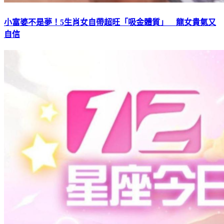
小富婆不是夢！5生肖女自帶超旺「吸金體質」 龍女貴氣又
自信