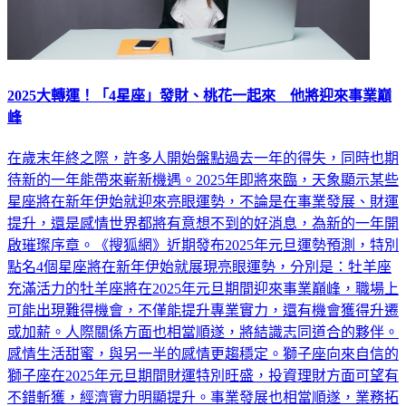
2025大轉運！「4星座」發財、桃花一起來 他將迎來事業巔
峰
在歲末年終之際，許多人開始盤點過去一年的得失，同時也期
待新的一年能帶來嶄新機遇。2025年即將來臨，天象顯示某些
星座將在新年伊始就迎來亮眼運勢，不論是在事業發展、財運
提升，還是感情世界都將有意想不到的好消息，為新的一年開
啟璀璨序章。《搜狐網》近期發布2025年元旦運勢預測，特別
點名4個星座將在新年伊始就展現亮眼運勢，分別是：牡羊座
充滿活力的牡羊座將在2025年元旦期間迎來事業巔峰，職場上
可能出現難得機會，不僅能提升專業實力，還有機會獲得升遷
或加薪。人際關係方面也相當順遂，將結識志同道合的夥伴。
感情生活甜蜜，與另一半的感情更趨穩定。獅子座向來自信的
獅子座在2025年元旦期間財運特別旺盛，投資理財方面可望有
不錯斬獲，經濟實力明顯提升。事業發展也相當順遂，業務拓