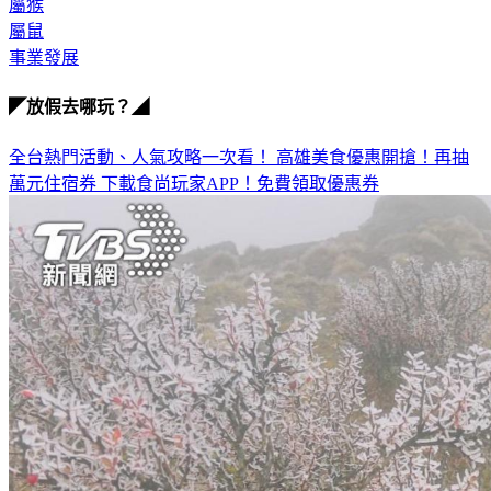
屬猴
屬鼠
事業發展
◤放假去哪玩？◢
全台熱門活動、人氣攻略一次看！
高雄美食優惠開搶！再抽
萬元住宿券
下載食尚玩家APP！免費領取優惠券