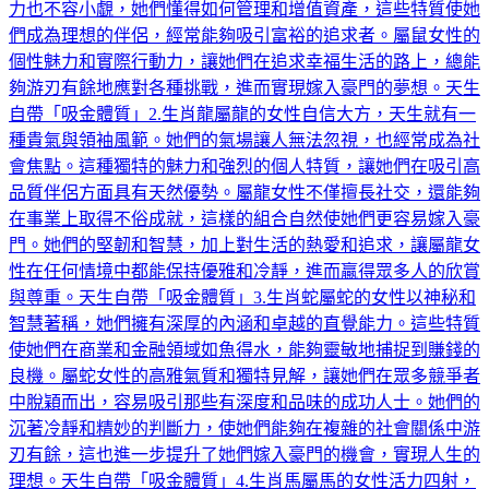
力也不容小覷，她們懂得如何管理和增值資產，這些特質使她
們成為理想的伴侶，經常能夠吸引富裕的追求者。屬鼠女性的
個性魅力和實際行動力，讓她們在追求幸福生活的路上，總能
夠游刃有餘地應對各種挑戰，進而實現嫁入豪門的夢想。天生
自帶「吸金體質」2.生肖龍屬龍的女性自信大方，天生就有一
種貴氣與領袖風範。她們的氣場讓人無法忽視，也經常成為社
會焦點。這種獨特的魅力和強烈的個人特質，讓她們在吸引高
品質伴侶方面具有天然優勢。屬龍女性不僅擅長社交，還能夠
在事業上取得不俗成就，這樣的組合自然使她們更容易嫁入豪
門。她們的堅韌和智慧，加上對生活的熱愛和追求，讓屬龍女
性在任何情境中都能保持優雅和冷靜，進而贏得眾多人的欣賞
與尊重。天生自帶「吸金體質」3.生肖蛇屬蛇的女性以神秘和
智慧著稱，她們擁有深厚的內涵和卓越的直覺能力。這些特質
使她們在商業和金融領域如魚得水，能夠靈敏地捕捉到賺錢的
良機。屬蛇女性的高雅氣質和獨特見解，讓她們在眾多競爭者
中脫穎而出，容易吸引那些有深度和品味的成功人士。她們的
沉著冷靜和精妙的判斷力，使她們能夠在複雜的社會關係中游
刃有餘，這也進一步提升了她們嫁入豪門的機會，實現人生的
理想。天生自帶「吸金體質」4.生肖馬屬馬的女性活力四射，