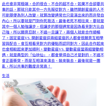
此也會非常極端，合的很合、不合的超不合，如果不合卻要共
事的話，那就只能其中一方先服從對方，雖然開創星座的人不
可能隨便為別人改變，就算改變通常也只是演出來的而非發自
內心。所以要就是鬥到你死我活，最後老死不相往來，要就是
其中一個人勉強讓步，但讓步的那個通常是因為看見對方比自
己強，所以願意忍耐，不過一旦讓了，兩個人就能合作順暢
了。固定星座VS. 開創星座這兩組星座的人都會很願意互相學
習與配合，會互相看見對方的優點而認同對方，因此合作起來
也會相較起來更加順利。變動星座VS. 變動星座當兩組變動相
遇，就是典型的「仙拚仙」，都會覺得自己才是對的，不過不
會正面衝突，而是互相演來演去、裝來裝去，最後就是一團
亂，所以共事的難度非常高！
生活