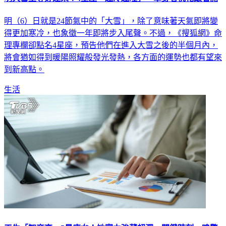
明（6）日就是24節氣中的「大雪」，除了意味著天氣即將變
得更加寒冷，也象徵一年即將步入尾聲。不過，《搜狐網》命
理專欄卻點名4星座，預告他們在進入大雪之後的半個月內，
將會猶如得到暖陽照耀般發光發熱，各方面的運勢也都有望來
到新高點。
生活