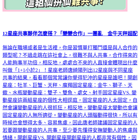
12星座共事夥伴怎麼搭？「變變合作」一團亂 金牛天秤超配
無論在職場或者是生活裡，你是習慣單打獨鬥還是與人合作的
類型呢？不過走跳在這社會上，很難不與人共事，合作得來的
人能夠事半功倍，相反地，處處合不來的人直接會體現出什麼
叫做「1+1小於2」！星座老師唐綺陽列出12星座與不同星座
共事的結果，看看那個常常讓你覺得犯沖的星座是誰吧！開創
星座：牡羊、巨蟹、天秤、魔羯固定星座：金牛、獅子、天
蠍、水瓶變動星座：雙子、雙魚、處女、射手固定星座VS. 變
動星座這兩組星座的個性大相逕庭，固定星座的人太固定，自
然會讓變動星座的人很抓狂，相反地，變動星座太變動也會讓
固定星座的人無所適從。變動星座的人頭腦動得很快，所以有
時候也會想得太多、容易焦慮，因此唐老師建議固定星座的人
若要跟變動星座的人共事，至少要先懂得安撫變動人的焦慮與
情緒。開創星座VS. 開創星座開創星座的人都非常有個性，因