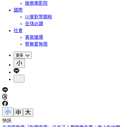
娛樂電影院
國際
川普對等關稅
全球必讀
社會
毒駕連爆
警察愛無限
更多
快訊