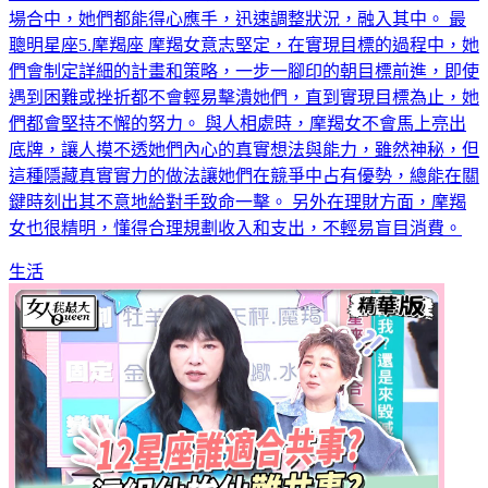
場合中，她們都能得心應手，迅速調整狀況，融入其中。 最
聰明星座5.摩羯座 摩羯女意志堅定，在實現目標的過程中，她
們會制定詳細的計畫和策略，一步一腳印的朝目標前進，即使
遇到困難或挫折都不會輕易擊潰她們，直到實現目標為止，她
們都會堅持不懈的努力。 與人相處時，摩羯女不會馬上亮出
底牌，讓人摸不透她們內心的真實想法與能力，雖然神秘，但
這種隱藏真實實力的做法讓她們在競爭中占有優勢，總能在關
鍵時刻出其不意地給對手致命一擊。 另外在理財方面，摩羯
女也很精明，懂得合理規劃收入和支出，不輕易盲目消費。
生活