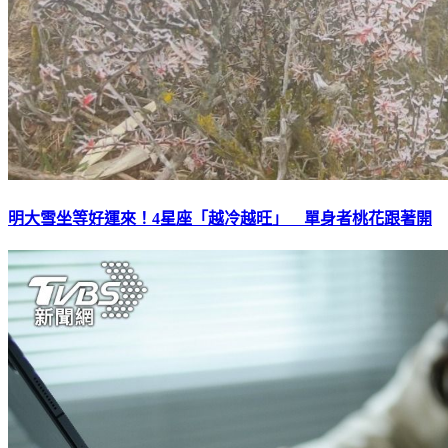
明大雪坐等好運來！4星座「越冷越旺」 單身者桃花跟著開