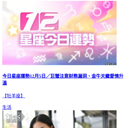
今日星座運勢12月5日／巨蟹注意財務漏洞、金牛天蠍愛情升
溫
【牡羊座】
生活