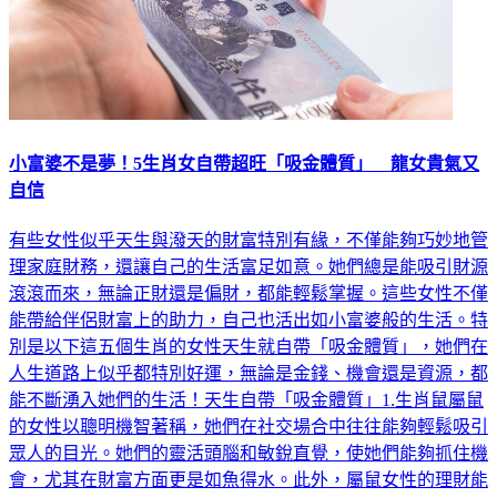
小富婆不是夢！5生肖女自帶超旺「吸金體質」 龍女貴氣又
自信
有些女性似乎天生與潑天的財富特別有緣，不僅能夠巧妙地管
理家庭財務，還讓自己的生活富足如意。她們總是能吸引財源
滾滾而來，無論正財還是偏財，都能輕鬆掌握。這些女性不僅
能帶給伴侶財富上的助力，自己也活出如小富婆般的生活。特
別是以下這五個生肖的女性天生就自帶「吸金體質」，她們在
人生道路上似乎都特別好運，無論是金錢、機會還是資源，都
能不斷湧入她們的生活！天生自帶「吸金體質」1.生肖鼠屬鼠
的女性以聰明機智著稱，她們在社交場合中往往能夠輕鬆吸引
眾人的目光。她們的靈活頭腦和敏銳直覺，使她們能夠抓住機
會，尤其在財富方面更是如魚得水。此外，屬鼠女性的理財能