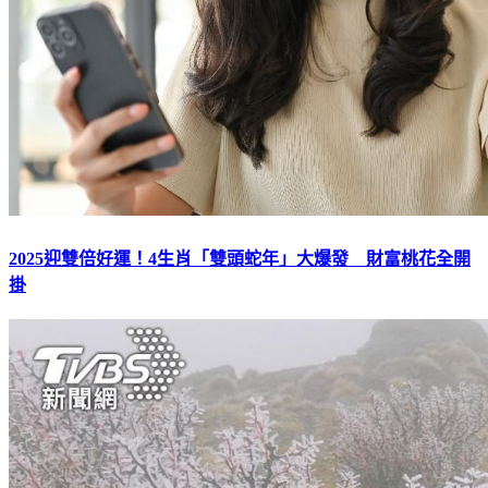
2025迎雙倍好運！4生肖「雙頭蛇年」大爆發 財富桃花全開
掛