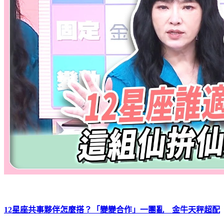
12星座共事夥伴怎麼搭？「變變合作」一團亂 金牛天秤超配