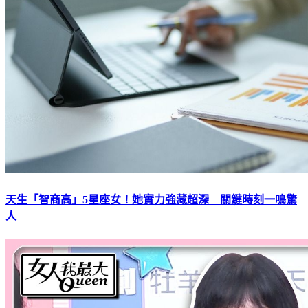
天生「智商高」5星座女！她實力強藏超深 關鍵時刻一鳴驚
人