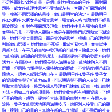
不足進而制定改進計畫，是個自制力相當高的星座！ 面對問
題時，處女座能理性思考不受情感左右，客觀分析問題的利
弊，權衡不同選擇的結果後，做出最明智的決定。 最聰明星
座3.水瓶座 水瓶女善於獨立思考，獨立的人格也讓她們不輕易
隨波逐流，針對各種問題及現象，她們往往具有獨特的見解，
並堅持己見，不受他人觀點。像是在面對熱門話題和當下潮流
時，她們不會盲目跟風，而是會冷靜思考，根據自己的理解與
判斷做出選擇。 她們做事不死板，敢於打破常規，並嘗試使
用新方法，在平凡的事物中發現新的可能性。除此之外，她們
也能夠提出新穎的創意與想法，為團隊提供不同的發展方向與
活力。 在團隊中，她們擅長與人溝通交流，能快速融入不同
群體，但同時也懂得與人保持適當的距離，不會過度親近或疏
遠他人，讓旁人感到舒適自在。 最聰明星座4.雙子座 雙子女
的資訊收集與分析能力高超，可以通過與不同的人交流，迅速
獲取大量資訊後，將眾多訊息整理並迅速做出反應，找出應對
方法。例如工作的新項目時，她們會收集所有相關資訊，了解
行業的動態、趨勢，提供符合該項目的應對方案。 在跟人交
流時，雙子女能靈活地運用溝通技巧，說服別人接受自己的觀
點，達到自己的目的。無論在新的工作場域，或不熟悉的社交