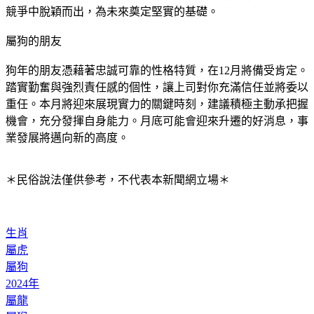
競爭中脫穎而出，為未來奠定堅實的基礎。
屬狗的朋友
狗年的朋友憑藉著忠誠可靠的性格特質，在12月將備受肯定。
踏實勤奮與強烈責任感的個性，讓上司對你充滿信任並將委以
重任。本月將迎來展現實力的關鍵時刻，建議積極主動承把握
機會，充分發揮自身能力。月底可能會迎來升遷的好消息，事
業發展將邁向新的高度。
＊民俗說法僅供參考，不代表本新聞網立場＊
生肖
屬虎
屬狗
2024年
屬龍