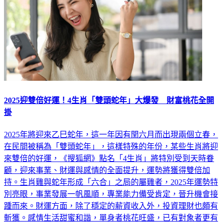
2025迎雙倍好運！4生肖「雙頭蛇年」大爆發 財富桃花全開
掛
2025年將迎來乙巳蛇年，這一年因有閏六月而出現兩個立春，
在民間被稱為「雙頭蛇年」，這樣特殊的年份，某些生肖將迎
來雙倍的好運，《搜狐網》點名「4生肖」將特別受到天時眷
顧，迎來事業、財運與感情的全面提升，運勢將獲得雙倍加
持。生肖雞與蛇年形成「六合」之局的屬雞者，2025年運勢特
別亮眼，事業發展一帆風順，專業能力備受肯定，晉升機會接
踵而來。財運方面，除了穩定的薪資收入外，投資理財也頗有
斬獲。感情生活甜蜜和諧，單身者桃花旺盛，已有對象者更有