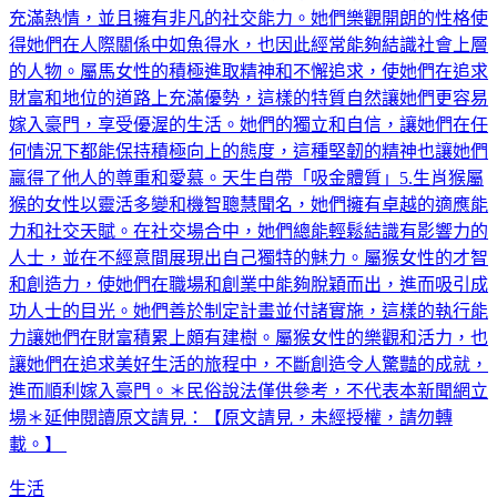
充滿熱情，並且擁有非凡的社交能力。她們樂觀開朗的性格使
得她們在人際關係中如魚得水，也因此經常能夠結識社會上層
的人物。屬馬女性的積極進取精神和不懈追求，使她們在追求
財富和地位的道路上充滿優勢，這樣的特質自然讓她們更容易
嫁入豪門，享受優渥的生活。她們的獨立和自信，讓她們在任
何情況下都能保持積極向上的態度，這種堅韌的精神也讓她們
贏得了他人的尊重和愛慕。天生自帶「吸金體質」5.生肖猴屬
猴的女性以靈活多變和機智聰慧聞名，她們擁有卓越的適應能
力和社交天賦。在社交場合中，她們總能輕鬆結識有影響力的
人士，並在不經意間展現出自己獨特的魅力。屬猴女性的才智
和創造力，使她們在職場和創業中能夠脫穎而出，進而吸引成
功人士的目光。她們善於制定計畫並付諸實施，這樣的執行能
力讓她們在財富積累上頗有建樹。屬猴女性的樂觀和活力，也
讓她們在追求美好生活的旅程中，不斷創造令人驚豔的成就，
進而順利嫁入豪門。＊民俗說法僅供參考，不代表本新聞網立
場＊延伸閱讀原文請見：【原文請見，未經授權，請勿轉
載。】
生活