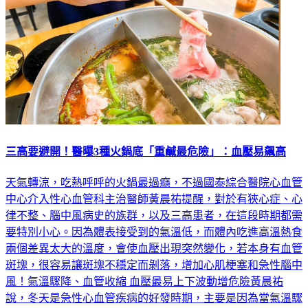
三高要避開！醫曝3種火鍋底「重鹹最危險」：血壓易飆高
天氣轉涼，吃熱呼呼的火鍋最過癮，不過國泰綜合醫院心血管
中心介入性心血管科主治醫師黃晨祐提醒，對於有狹心症、心
律不整、腦中風病史的族群，以及三高患者，在這段時期都需
要特別小心。因為體表接受到的氣溫低，而體內吃進高溫熱食
兩個差異太大的溫度，會使血壓出現突然變化，若本身有血管
斑塊，很容易讓斑塊不穩定而剝落，增加心肌梗塞和急性腦中
風！氣溫驟降、血管收縮 血壓最易上下波動增危險黃晨祐
說，冬天是急性心血管疾病的好發時期，主要是因為當氣溫驟