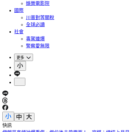
娛樂電影院
國際
川普對等關稅
全球必讀
社會
毒駕連爆
警察愛無限
更多
快訊