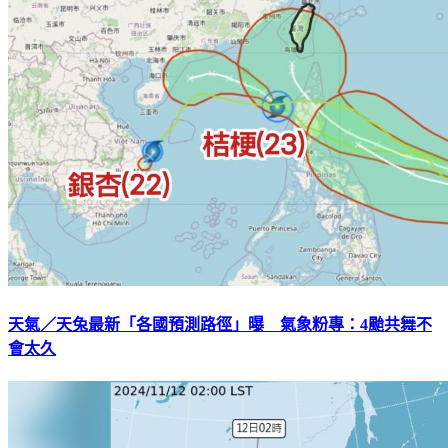
天氣／天兔最新「各國預測路徑」曝 氣象粉專：4颱共舞不
會太久