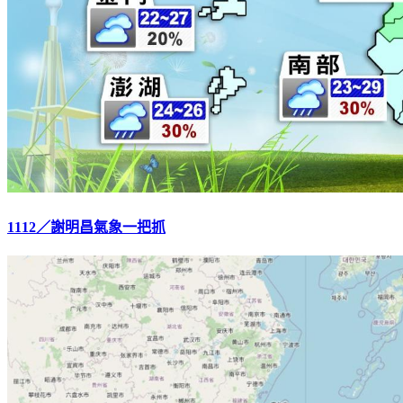
1112／謝明昌氣象一把抓