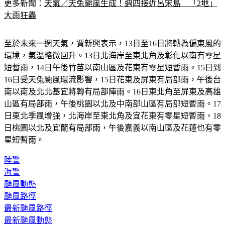
更多新聞：
天氣／天兔颱風生成！週四接近呂宋島　「2地」
大雨狂轟
至於未來一週天氣，賈新興表示，13日至16日將轉為偏東風的
環境，氣溫略微回升。13日北海岸至東北角及彰化以南有零星
短暫雨，14日午後竹苗以南山區及花東有零星短暫雨。15日到
16日受天兔颱風環流影響，15日花東及屏東有局部雨，午後台
南以南及北北基宜將轉有局部陣雨。16日東北角至屏東及高雄
山區有局部雨，午後桃園以北及中南部山區有局部短暫雨。17
日東北季風增強，北海岸至東北角及宜花東有零星短暫雨，18
日桃園以北及宜蘭有局部雨，午後嘉義以南山區及花蓮也有零
星短暫雨。
陸警
海警
颱風動態
颱風路徑
最新颱風路徑
最新颱風動態