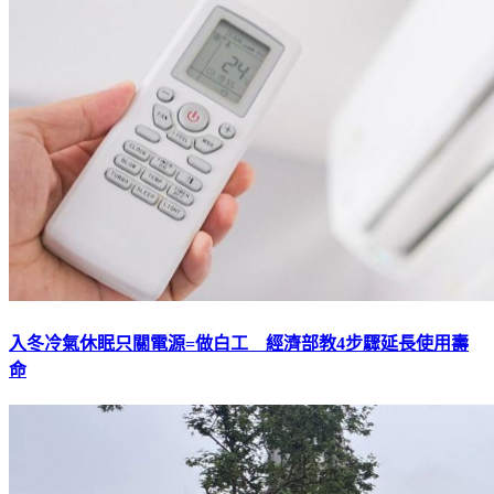
入冬冷氣休眠只關電源=做白工 經濟部教4步驟延長使用壽
命