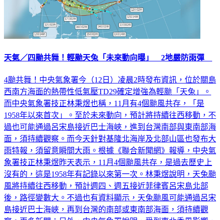
天氣／四颱共舞！輕颱天兔「未來動向曝」 2地嚴防雨彈
4颱共舞！中央氣象署今（12日）凌晨2時發布資訊，位於關島
西南方海面的熱帶性低氣壓TD29確定增強為輕颱「天兔」。
而中央氣象署技正林秉煜也稱，11月有4個颱風共存，「是
1958年以來首次」。至於未來動向，預計將持續往西移動，不
過也可能通過呂宋島接近巴士海峽，進到台灣南部與東南部海
面，須持續觀察。而今天針對基隆北海岸及北部山區也發布大
雨特報，須留意瞬間大雨。根據《聯合新聞網》報導，中央氣
象署技正林秉煜昨天表示，11月4個颱風共存，是過去歷史上
沒有的，這是1958年有記錄以來第一次。林秉煜說明，天兔颱
風將持續往西移動，預計週四、週五接近菲律賓呂宋島北部
後，路徑變數大。不過也有資料顯示，天兔颱風可能通過呂宋
島接近巴士海峽，再到台灣的南部或東南部海面，須持續觀