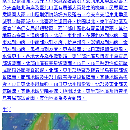
察。更多新聞：另外，中央氣象署說明，受到東北季風影響，
今天基隆北海岸及臺北山區有局部大雨發生的機率，民眾需注
意瞬間大雨，山區則須慎防坍方及落石。今天白天起東北季風
減弱，降雨減少，北臺灣氣溫回升，桃園以北、東半部地區及
恆春半島仍有局部短暫雨，西半部山區也有零星短暫雨，其他
地區為多雲。溫度部分，北部、東北部、花蓮約23到28度，臺
東24到29度，中南部23到31度；離島部分，澎湖24到26度，金
門22到26度，馬祖20到22度。更多新聞：14日環境轉偏東風，
水氣更少，各地大多為多雲到晴，東半部地區及恆春半島有局
部短暫雨，北部山區有零星短暫雨。15日、16日熱帶性低氣壓
或颱風外圍雲系影響，北部、東半部地區及恆春半島有局部短
暫陣雨，南部地區及中部山區有零星短暫陣雨，其他地區為多
雲。17日東北季風增強，18日東北季風影響，北部及東北部天
氣轉涼，其他地區早晚亦涼；桃園以北、東半部地區及恆春半
島有局部短暫雨，其他地區為多雲到晴。
生活