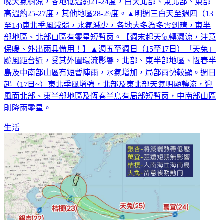
晚天氣稍涼，各地低溫約21-24度，白天北部、東北部、東部
高溫約25-27度，其他地區28-29度。▲明週三白天至週四（13
至14)東北季風減弱，水氣減少，各地大多為多雲到晴，東半
部地區、北部山區有零星短暫雨。【週末起天氣轉濕涼，注意
保暖、外出雨具備用！】▲週五至週日（15至17日）「天兔」
颱風距台近，受其外圍環流影響，北部、東半部地區、恆春半
島及中南部山區有短暫陣雨，水氣增加，局部雨勢較顯。週日
起（17日~）東北季風增強，北部及東北部天氣明顯轉涼，迎
風面北部、東半部地區及恆春半島有局部短暫雨，中南部山區
則降雨零星。
生活