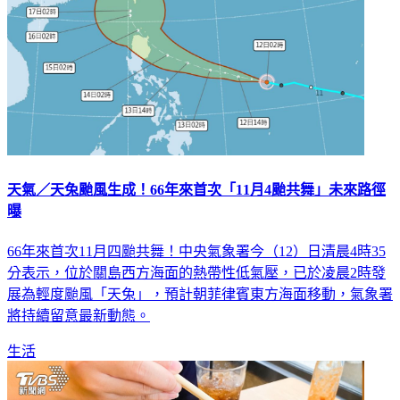
天氣／天兔颱風生成！66年來首次「11月4颱共舞」未來路徑
曝
66年來首次11月四颱共舞！中央氣象署今（12）日清晨4時35
分表示，位於關島西方海面的熱帶性低氣壓，已於凌晨2時發
展為輕度颱風「天兔」，預計朝菲律賓東方海面移動，氣象署
將持續留意最新動態。
生活