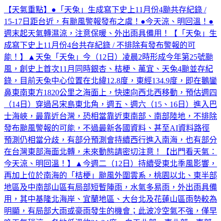
【天氣重點】●「天兔」生成寫下史上11月份4颱共存紀錄 /
15-17日距台近，有颱風警報發布之虞！●今天涼、明回溫！●
週末起天氣轉濕涼，注意保暖、外出雨具備用！【「天兔」生
成寫下史上11月份4台共存紀錄 / 不排除有發布警報的可
能！】▲天兔「天兔」今（12日）凌晨2時形成今年第25號颱
風，創史上首次11月同時銀杏、桔梗、萬宜、天兔4颱並存紀
錄，目前天兔中心位置在北緯12.8度，東經134.9度，即在鵝鑾
鼻東南東方1820公里之海面上，快速向西北西移動，預估週四
（14日）穿過呂宋島東北角，週五、週六（15、16日）進入巴
士海峽，最靠近台灣，恐相當靠近東南部、南部陸地，不排除
發布颱風警報的可能，不過最新各國資料、甚至AI資料路徑
預測仍相當分歧，有部分預測會持續西行進入南海，也有部分
在台灣東部海面北轉，未來動態請密切注意！【出門看天氣：
今天涼、明回溫！】▲今週二（12日）持續受東北季風影響，
再加上位於南海的「桔梗」颱風外圍雲系，桃園以北、東半部
地區及中南部山區有局部短暫陣雨，水氣多易雨，外出雨具備
用，其中基隆北海岸、宜蘭地區、大台北及花蓮山區雨勢較為
明顯，有局部大雨或豪雨發生的機會；此波冷空氣不強，僅早