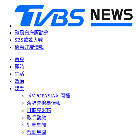
颱風白海豚動態
SBS歌謠大戰
優惠好康情報
首頁
即時
生活
政治
娛樂
《VPOPASIA》開播
演唱會搶票情報
日韓爆米花
歌手動態
綜藝星聞
戲劇星聞