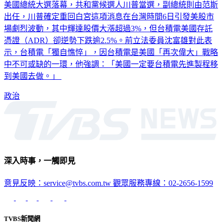
美國總統大選落幕，共和黨候選人川普當選，副總統則由范斯
出任，川普確定重回白宮這項消息在台灣時間6日引發美股市
場劇烈波動，其中輝達股價大漲超過3%，但台積電美國存託
憑證（ADR）卻逆勢下跌逾2.5%。前立法委員沈富雄對此表
示，台積電「獨自憔悴」，因台積電是美國「再次偉大」戰略
中不可或缺的一環，他強調：「美國一定要台積電先進製程移
到美國去做。」
政治
深入時事，一觸即見
意見反映：service@tvbs.com.tw
觀眾服務專線：02-2656-1599
TVBS新聞網