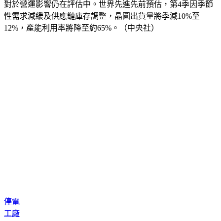
對於營運影響仍在評估中。世界先進先前預估，第4季因季節
性需求減緩及供應鏈庫存調整，晶圓出貨量將季減10%至
12%，產能利用率將降至約65%。（中央社）
停電
工廠