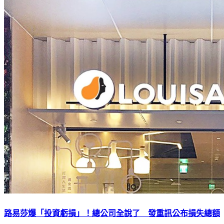
路易莎爆「投資虧損」！總公司全說了 發重訊公布損失總額