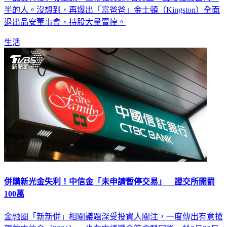
半的人。沒想到，再爆出「富爸爸」金士頓（Kingston）全面
退出品安董事會，持股大量賣掉。
生活
併購新光金失利！中信金「未申請暫停交易」 證交所開罰
100萬
金融圈「新新併」相關議題深受投資人關注，一度傳出有意搶