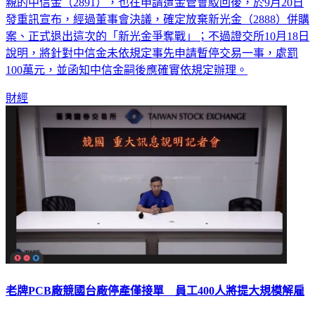
親的中信金（2891），也在申請遭金管會駁回後，於9月20日
發重訊宣布，經過董事會決議，確定放棄新光金（2888）併購
案、正式退出這次的「新光金爭奪戰」；不過證交所10月18日
說明，將針對中信金未依規定事先申請暫停交易一事，處罰
100萬元，並函知中信金嗣後應確實依規定辦理。
財經
老牌PCB廠競國台廠停產僅接單 員工400人將提大規模解雇