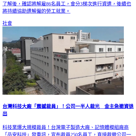
了解後，確認將解雇86名員工，會分3梯次進行資遣，後續也
將持續協助遭解僱的勞工就業。
社會
台灣科技大廠「震撼裁員」！公司一半人裁光 金主急撤資退
出
科技業爆大規模裁員！台灣電子製造大廠、記憶體模組廠商
「品安科技」發重訊，宣布裁員250名員工，直接裁撤公司一