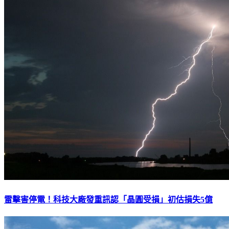
雷擊害停電！科技大廠發重訊認「晶圓受損」初估損失5億