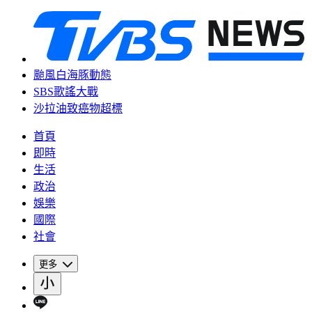
颱風白海豚動態
SBS歌謠大戰
沙拉油致癌物超標
首頁
即時
生活
政治
娛樂
國際
社會
更多