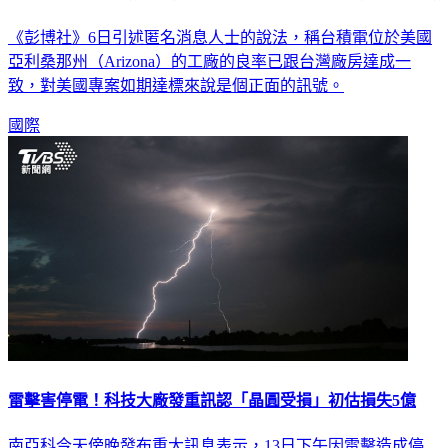
《彭博社》6日引述匿名消息人士的說法，稱台積電位於美國
亞利桑那州（Arizona）的工廠的良率已跟台灣廠房達成一
致，對美國專案如期達標來說是個正面的訊號。
國際
雷擊害停電！科技大廠發重訊認「晶圓受損」初估損失5億
南亞科今天傍晚發布重大訊息表示，13日下午因雷擊造成停