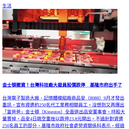
生活
金士頓撤資！台灣科技廠大裁員股價跌停 基隆市府出手了
台灣電子製造大廠、記憶體模組廠商品安（8088）9月才發出
重訊，宣布資遣約250名代工業務相關員工。沒想到又再爆出
「富爸爸」金士頓（Kingston）全面退出品安董事會，持股大
量賣掉，品安4日跳空重挫以跌停23.8元開出。不過針對資遣
250名員工的部分，基隆市政府社會處勞資關係科表示，經過