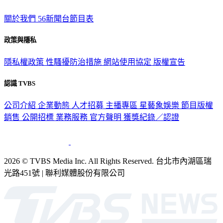
關於我們
56新聞台節目表
政策與隱私
隱私權政策
性騷擾防治措施
網站使用協定
版權宣告
認識 TVBS
公司介紹
企業動態
人才招募
主播專區
星藝象娛樂
節目版權
銷售
公開招標
業務服務
官方聲明
獲獎紀錄／認證
2026 © TVBS Media Inc. All Rights Reserved. 台北市內湖區瑞
光路451號 | 聯利媒體股份有限公司