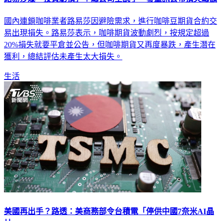
國內連鎖咖啡業者路易莎因避險需求，進行咖啡豆期貨合約交
易出現損失。路易莎表示，咖啡期貨波動劇烈，按規定超過
20%損失就要平倉並公告，但咖啡期貨又再度暴跌，產生潛在
獲利，總結評估未產生太大損失。
生活
美國再出手？路透：美商務部令台積電「停供中國7奈米AI晶