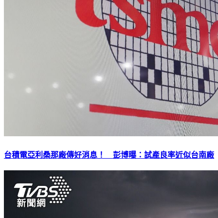
台積電亞利桑那廠傳好消息！ 彭博曝：試產良率近似台南廠