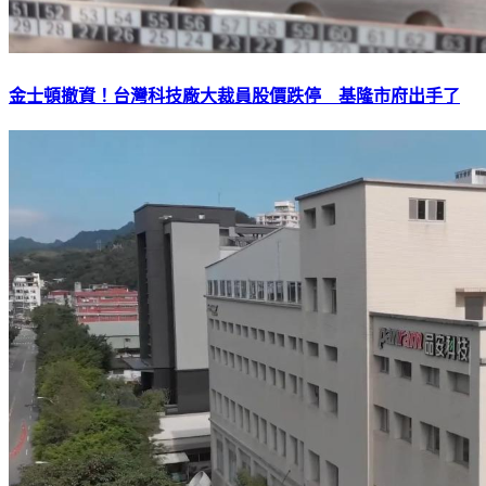
金士頓撤資！台灣科技廠大裁員股價跌停 基隆市府出手了