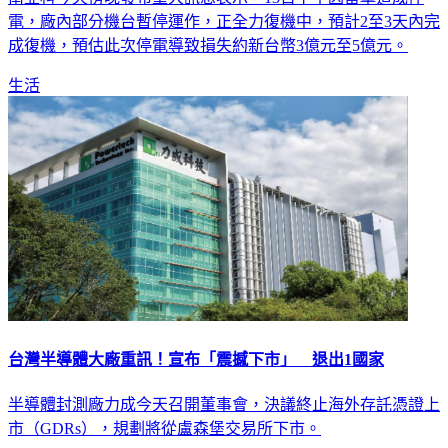
電，廠內部分機台暫停運作，正全力復機中，預計2至3天內完
成復機，預估此次停電導致損失約新台幣3億元至5億元。
生活
台灣半導體大廠重訊！宣布「震撼下市」 退出1國家
半導體封測廠力成今天召開董事會，決議終止海外存託憑證上
市（GDRs），規劃將從盧森堡交易所下市。