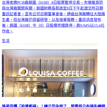
台灣老牌PCB廠競國（6108）8日股票暫停交易，市場推測恐
與台灣廠關閉有關，競國財務長蔡政宏8日下午赴證交所召開
重訊記者會，宣布公司召開董事會後，通過台灣廠轉往大陸廠
生產，但台灣廠仍保留研發、以及接單服務。重訊消息發布
後，競國（6108）今（9）日股價亮燈跌停，跌9.94%以15.4元
作收。
生活
路易莎爆「投資虧損」！總公司全說了 發重訊公布損失總額