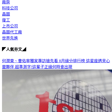
廠房
科技公司
晶圓
復工
上市公司
晶圓代工廠
世界先進
◤人氣夯文◢
何潤東、曹佑寧獨家專訪搶先看
8月緣分排行榜 這星座遇見心
靈夥伴
超準測字!這輩子正緣何時會出現