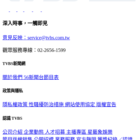
深入時事，一觸即見
意見反映：service@tvbs.com.tw
觀眾服務專線：02-2656-1599
TVBS新聞網
關於我們
56新聞台節目表
政策與隱私
隱私權政策
性騷擾防治措施
網站使用協定
版權宣告
認識 TVBS
公司介紹
企業動態
人才招募
主播專區
星藝象娛樂
節目版權銷售
公開招標
業務服務
官方聲明
獲獎紀錄／認證