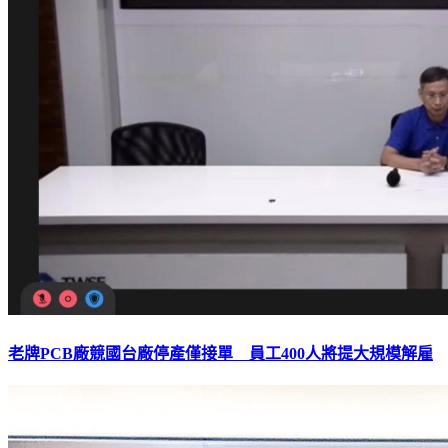
老牌PCB廠競國台廠停產僅接單 員工400人將提大規模解雇