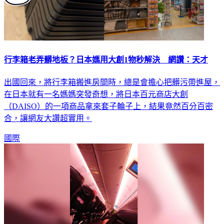
行李箱老弄髒地板？日本媽用大創1物秒解決 網讚：天才
出國回來，將行李箱搬進房間時，總是會擔心把髒污帶進屋，
在日本就有一名媽媽突發奇想，將日本百元商店大創
（DAISO）的一項商品拿來套子輪子上，結果竟然百分百密
合，讓網友大讚超實用。
國際