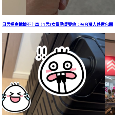
日男搭高鐵擠不上車！1男2女舉動暖哭他：被台灣人善意包圍