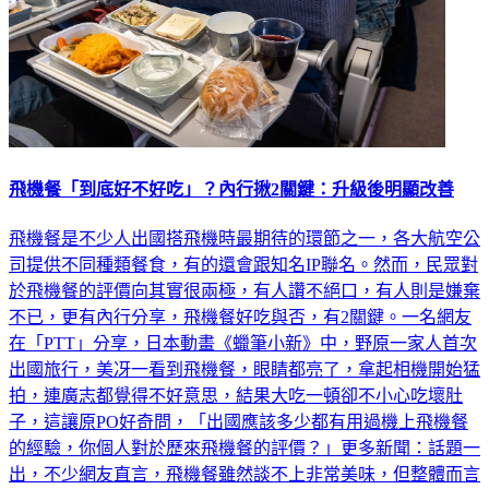
飛機餐「到底好不好吃」？內行揪2關鍵：升級後明顯改善
飛機餐是不少人出國搭飛機時最期待的環節之一，各大航空公
司提供不同種類餐食，有的還會跟知名IP聯名。然而，民眾對
於飛機餐的評價向其實很兩極，有人讚不絕口，有人則是嫌棄
不已，更有內行分享，飛機餐好吃與否，有2關鍵。一名網友
在「PTT」分享，日本動畫《蠟筆小新》中，野原一家人首次
出國旅行，美冴一看到飛機餐，眼睛都亮了，拿起相機開始猛
拍，連廣志都覺得不好意思，結果大吃一頓卻不小心吃壞肚
子，這讓原PO好奇問，「出國應該多少都有用過機上飛機餐
的經驗，你個人對於歷來飛機餐的評價？」更多新聞：話題一
出，不少網友直言，飛機餐雖然談不上非常美味，但整體而言