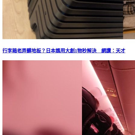
行李箱老弄髒地板？日本媽用大創1物秒解決 網讚：天才