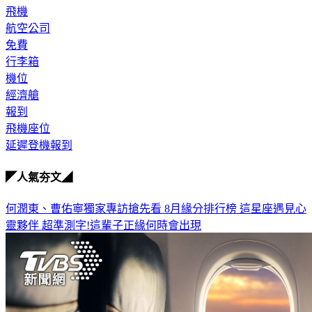
飛機
航空公司
免費
行李箱
機位
經濟艙
報到
飛機座位
延遲登機報到
◤人氣夯文◢
何潤東、曹佑寧獨家專訪搶先看
8月緣分排行榜 這星座遇見心
靈夥伴
超準測字!這輩子正緣何時會出現