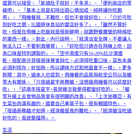
還算可以接受，「能填肚子就好，不多求」、「便利商店的等
級吧」、「基本上就是扣除出遊心情加成，純粹讓你吃飽
用」、「飛機餐就…不難吃，但也不會很好吃」、「介於可吃
到好吃之間，比國道休息站的雷店好多了」、「雖然不算好
吃，但是在飛機上吃飯就是很新鮮啊，就跟野餐露營的時候吃
的東西一樣」。對此，內行說明，「就清淡安全牌，不要讓人
無法入口、不要刺激腸胃」、「好吃但只適合在飛機上吃，因
為口味是特別調製的」、「空中濕度只有10-20%比沙漠還
乾，搭配高分貝噪音味覺會鈍化，必須得吃重口味，菜色本身
必須利保存、好加熱，所以調味方式和地面會不一樣」。更多
新聞：其中，過來人也提到，飛機餐的品質與航空公司以及艙
等大有關係，「只搭過星宇商務艙，沒想過飛機餐可以這麼好
吃」、「這兩年搭星宇+長榮幾次我覺得都蠻好吃的」、「艙
等升級上去食物品質會有很明顯的改善」、「上次坐韓亞，有
生菜包肉滿有趣的，還要自己拿葉子包，很有韓國特色」、
「搭過商務艙才知道，經濟艙是真的難吃」、「經濟艙沒吃過
好吃的，長途墊檔用」。
生活