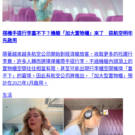
搭機手提行李塞不下？機艙「加大置物櫃」來了 這航空明年
先啟用
隨著越來越多航空公司開始對經濟艙旅客，收取更多的托運行
李費，許多人轉而選擇僅攜帶手提行李，不過機艙內頭頂上的
置物櫃空間往往相當有限，甚至可能出現行李櫃空間擁擠「塞
不下」的窘境。因此有航空公司將推出，「加大型置物櫃」預
計在2025年1月啟用。
生活