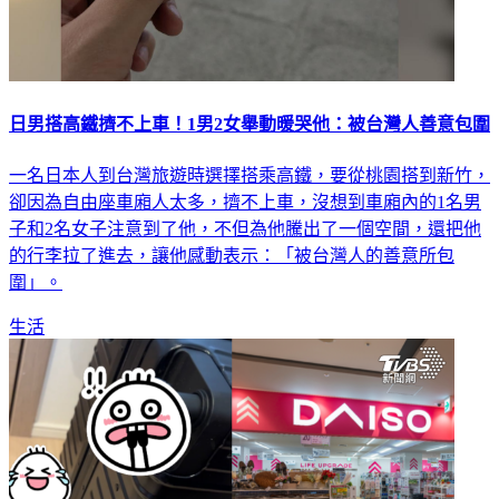
日男搭高鐵擠不上車！1男2女舉動暖哭他：被台灣人善意包圍
一名日本人到台灣旅遊時選擇搭乘高鐵，要從桃園搭到新竹，
卻因為自由座車廂人太多，擠不上車，沒想到車廂內的1名男
子和2名女子注意到了他，不但為他騰出了一個空間，還把他
的行李拉了進去，讓他感動表示：「被台灣人的善意所包
圍」。
生活