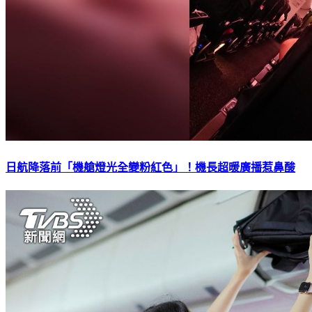
日航降落前「機艙燈光全變粉紅色」！機長超暖廣播惹鼻酸