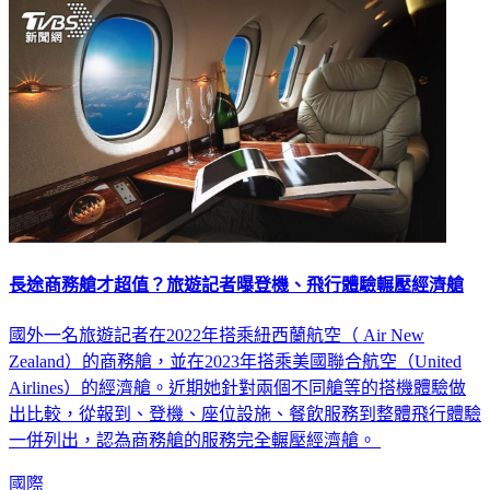
長途商務艙才超值？旅遊記者曝登機、飛行體驗輾壓經濟艙
國外一名旅遊記者在2022年搭乘紐西蘭航空（ Air New
Zealand）的商務艙，並在2023年搭乘美國聯合航空（United
Airlines）的經濟艙。近期她針對兩個不同艙等的搭機體驗做
出比較，從報到、登機、座位設施、餐飲服務到整體飛行體驗
一併列出，認為商務艙的服務完全輾壓經濟艙。
國際