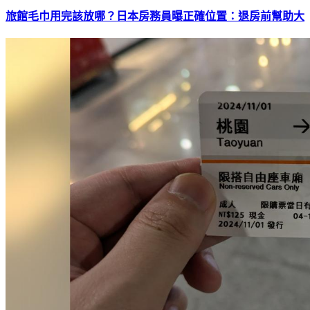
旅館毛巾用完該放哪？日本房務員曝正確位置：退房前幫助大