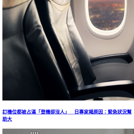
訂機位都被占滿「登機卻沒人」 日專家揭原因：緊急狀況幫
助大