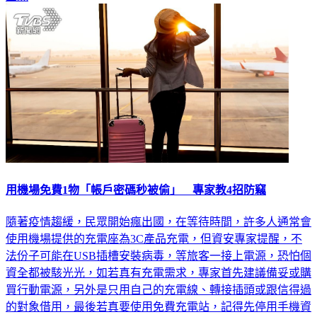
用機場免費1物「帳戶密碼秒被偷」 專家教4招防竊
隨著疫情趨緩，民眾開始瘋出國，在等待時間，許多人通常會
使用機場提供的充電座為3C產品充電，但資安專家提醒，不
法份子可能在USB插槽安裝病毒，等旅客一接上電源，恐怕個
資全都被駭光光，如若真有充電需求，專家首先建議備妥或購
買行動電源，另外是只用自己的充電線、轉接插頭或跟信得過
的對象借用，最後若真要使用免費充電站，記得先停用手機資