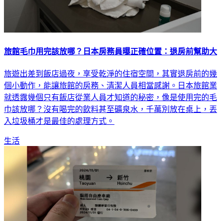
旅館毛巾用完該放哪？日本房務員曝正確位置：退房前幫助大
旅遊出差到飯店過夜，享受乾淨的住宿空間，其實退房前的幾
個小動作，能讓旅館的房務、清潔人員相當感謝。日本旅館業
就透露幾個只有飯店從業人員才知道的秘密，像是使用完的毛
巾該放哪？沒有喝完的飲料甚至礦泉水，千萬別放在桌上，丟
入垃圾桶才是最佳的處理方式。
生活