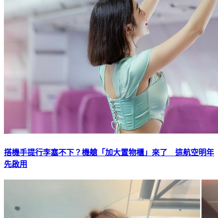
搭機手提行李塞不下？機艙「加大置物櫃」來了 這航空明年
先啟用