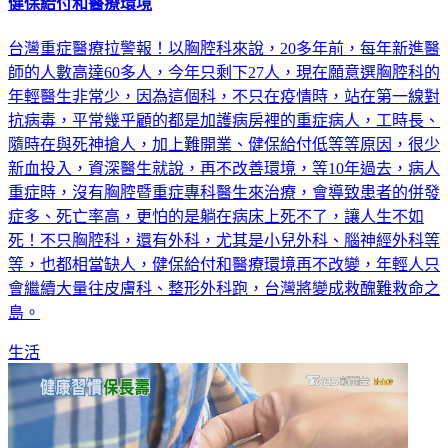
救醜難救命、躺床生不如死 台灣重症科快團滅 需盡速改善
健保給付和醫療環境
台灣重症醫療拉警報！以胸腔科來說，20多年前，每年新進醫
師的人數高達60多人，今年只剩下27人，現在願意選胸腔科的
年輕醫生非常少，因為這個科，不只在疫情時，站在第一線對
抗病毒，平常幾乎顧的都是加護病房裡的重症病人，工時長、
隨時在與死神搶人，加上難開業、健保給付低等等原因，很少
新血投入，資深醫生就說，再不改善環境，等10年過去，病人
重症時，沒有胸腔暨重症專科醫生來治療，會導致患者的併發
症多、死亡率高，更怕的是躺在病床上死不了，讓人生不如
死！不只胸腔科，還有外科，尤其是小兒外科、腦神經外科等
等，也都相當缺人，健保給付和醫療環境再不改變，年輕人只
會繼續大量往皮膚科、整形外科跑，台灣將變成救醜難救命之
島。
生活