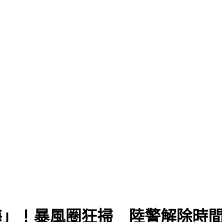
出海」！暴風圈狂掃 陸警解除時