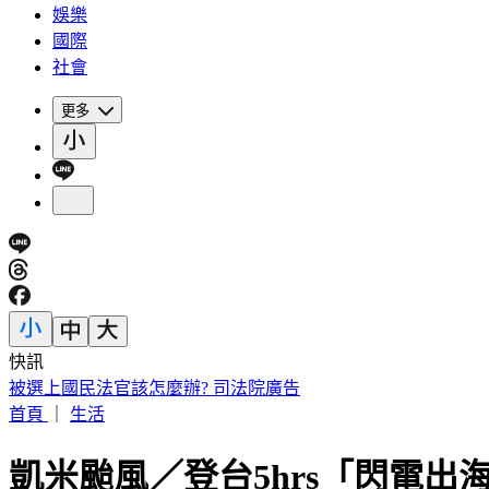
娛樂
國際
社會
更多
快訊
快訊／兆基爆公司債危機遭北檢搜索 前董座李建成被帶走
首頁
｜
生活
凱米颱風／登台5hrs「閃電