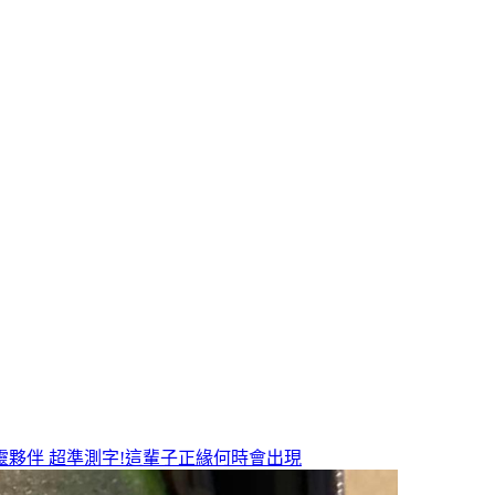
靈夥伴
超準測字!這輩子正緣何時會出現