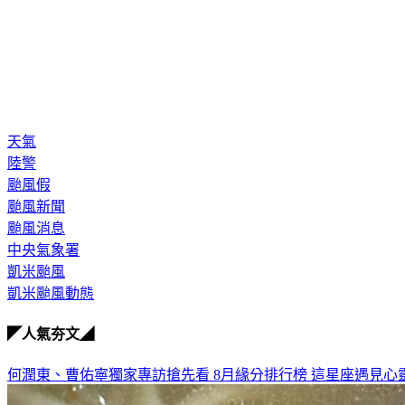
天氣
陸警
颱風假
颱風新聞
颱風消息
中央氣象署
凱米颱風
凱米颱風動態
◤人氣夯文◢
何潤東、曹佑寧獨家專訪搶先看
8月緣分排行榜 這星座遇見心