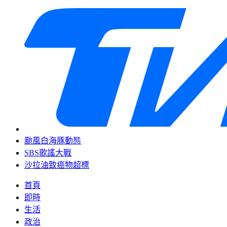
颱風白海豚動態
SBS歌謠大戰
沙拉油致癌物超標
首頁
即時
生活
政治