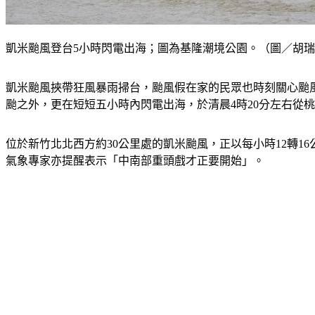
凱米颱風登台5小時閃電出海；圖為基隆潮境公園。（圖／胡
凱米颱風挾帶狂風暴雨掃台，颱風假在家的民眾也時刻關心颱風
颱之外，更在短短五小時內閃電出海，於清晨4時20分左右從
位於新竹北北西方約30公里處的凱米颱風，正以每小時12轉1
氣象專家亦提醒表示「中南部重頭戲才正要開始」。