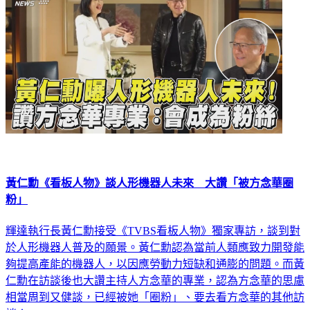
黃仁勳《看板人物》談人形機器人未來 大讚「被方念華圈
粉」
輝達執行長黃仁勳接受《TVBS看板人物》獨家專訪，談到對
於人形機器人普及的願景。黃仁勳認為當前人類應致力開發能
夠提高產能的機器人，以因應勞動力短缺和通膨的問題。而黃
仁勳在訪談後也大讚主持人方念華的專業，認為方念華的思慮
相當周到又健談，已經被她「圈粉」、要去看方念華的其他訪