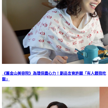
《舊金山美容院》為環保盡心力！劉品言竟許願「有人餵我吃
飯」