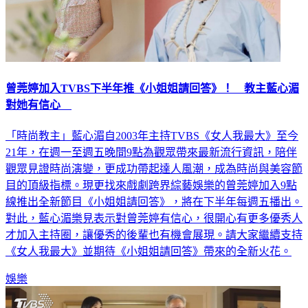
曾莞婷加入TVBS下半年推《小姐姐請回答》！ 教主藍心湄
對她有信心
「時尚教主」藍心湄自2003年主持TVBS《女人我最大》至今
21年，在週一至週五晚間9點為觀眾帶來最新流行資訊，陪伴
觀眾見證時尚演變，更成功帶起達人風潮，成為時尚與美容節
目的頂級指標。現更找來戲劇跨界綜藝娛樂的曾莞婷加入9點
線推出全新節目《小姐姐請回答》，將在下半年每週五播出。
對此，藍心湄樂見表示對曾莞婷有信心，很開心有更多優秀人
才加入主持圈，讓優秀的後輩也有機會展現。請大家繼續支持
《女人我最大》並期待《小姐姐請回答》帶來的全新火花。
娛樂