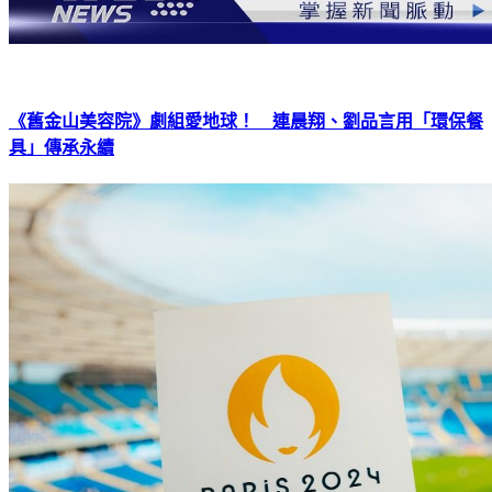
《舊金山美容院》劇組愛地球！ 連晨翔、劉品言用「環保餐
具」傳承永續