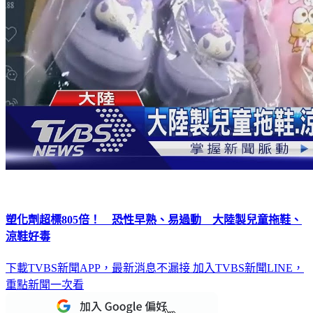
塑化劑超標805倍！ 恐性早熟、易過動 大陸製兒童拖鞋、
涼鞋好毒
下載TVBS新聞APP，最新消息不漏接
加入TVBS新聞LINE，
重點新聞一次看