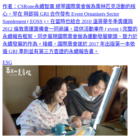
作者：CSRone永續智庫 繆葶國際奧會做為奧林匹克活動的核
心，早在 時即與 GRI 合作發布 Event Organisers Sector
Supplement ( EOSS )，在當時也結合 2010 溫哥華冬季奧運與
2012 倫敦奧運籌備會一同商議，提供活動事件 ( event ) 完整的
永續報告框架，同步展現國際奧會做為運動發展龍頭、致力於
永續發展的作為。接續，國際奧會遂於 2017 年出版第一本依
循 GRI 準則並有第三方查證的永續報告書。
ESG