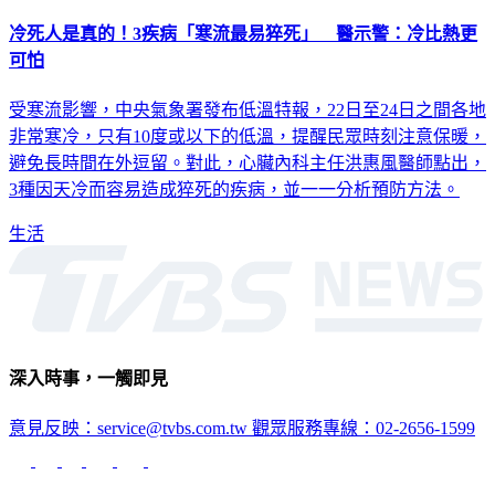
冷死人是真的！3疾病「寒流最易猝死」 醫示警：冷比熱更
可怕
受寒流影響，中央氣象署發布低溫特報，22日至24日之間各地
非常寒冷，只有10度或以下的低溫，提醒民眾時刻注意保暖，
避免長時間在外逗留。對此，心臟內科主任洪惠風醫師點出，
3種因天冷而容易造成猝死的疾病，並一一分析預防方法。
生活
深入時事，一觸即見
意見反映：service@tvbs.com.tw
觀眾服務專線：02-2656-1599