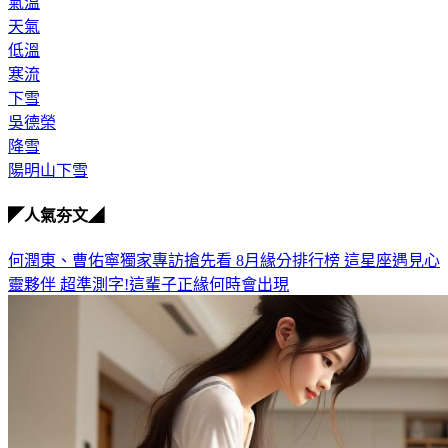
氣溫
天氣
低溫
寒流
下雪
吳德榮
降雪
陽明山下雪
◤人氣夯文◢
何潤東、曹佑寧獨家專訪搶先看
8月緣分排行榜 這星座遇見心
靈夥伴
超準測字!這輩子正緣何時會出現