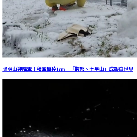
陽明山迎降雪！積雪厚達1cm 「鞍部、七星山」成銀白世界