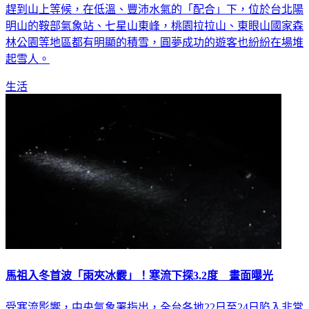
全台嚴防入冬最強寒流之際，不少民眾也為了一覽雪景而早早
趕到山上等候，在低溫、豐沛水氣的「配合」下，位於台北陽
明山的鞍部氣象站、七星山東峰，桃園拉拉山、東眼山國家森
林公園等地區都有明顯的積雪，圓夢成功的遊客也紛紛在場堆
起雪人。
生活
馬祖入冬首波「雨夾冰霰」！寒流下探3.2度 畫面曝光