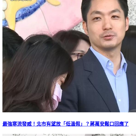
最強寒流發威！北市有望放「低溫假」？蔣萬安鬆口回應了