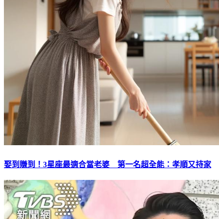
娶到賺到！3星座最適合當老婆 第一名超全能：孝順又持家