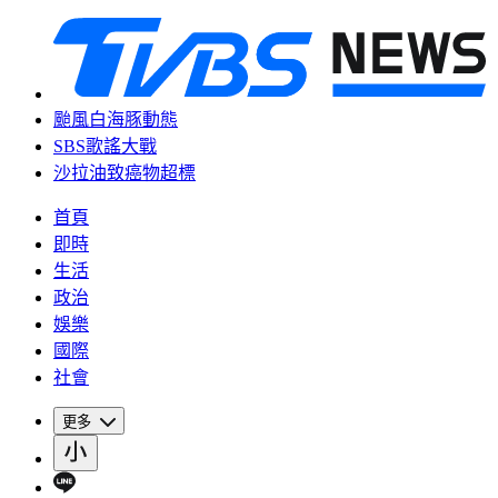
颱風白海豚動態
SBS歌謠大戰
沙拉油致癌物超標
首頁
即時
生活
政治
娛樂
國際
社會
更多