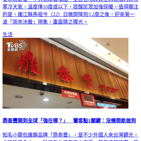
受寒流影響，中央氣象署指出，全台各地22日至24日陷入非常
寒冷天氣，溫度僅10度或以下，提醒民眾加強保暖。值得關注
的是，連江縣馬祖今（22）日晚間降到3.2度之後，迎來第一
波「雨夾冰霰」現象，畫面隨之曝光。
生活
鼎泰豐開到全球「強在哪？」 饕客點1關鍵：沒幾間能做到