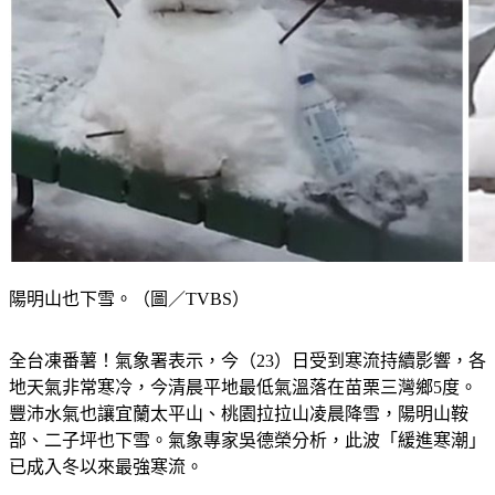
陽明山也下雪。（圖／TVBS）
全台凍番薯！氣象署表示，今（23）日受到寒流持續影響，各
地天氣非常寒冷，今清晨平地最低氣溫落在苗栗三灣鄉5度。
豐沛水氣也讓宜蘭太平山、桃園拉拉山凌晨降雪，陽明山鞍
部、二子坪也下雪。氣象專家吳德榮分析，此波「緩進寒潮」
已成入冬以來最強寒流。