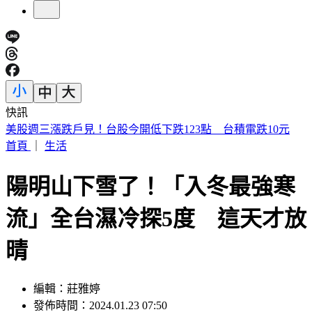
快訊
賴清德殺到台中！「8年總帳一次掀翻」 踩場開砲嗆爆盧秀
燕
首頁
｜
生活
陽明山下雪了！「入冬最強寒
流」全台濕冷探5度 這天才放
晴
編輯：莊雅婷