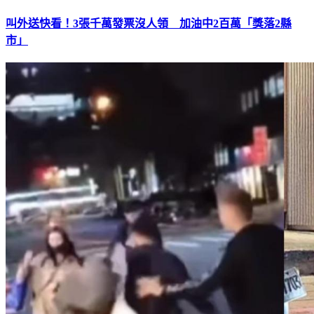
叫外送快看！3張千萬發票沒人領 加油中2百萬「獎落2縣
市」