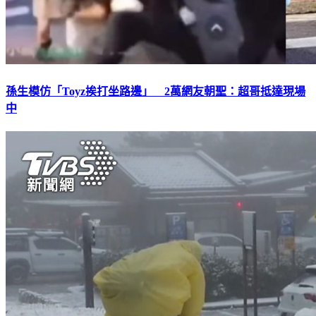
孫生模仿「Toyz挨打坐路邊」 2萬網友朝聖：超哥抵達現場
中