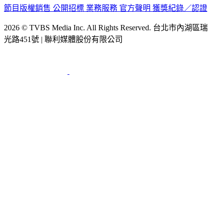
公司介紹
企業動態
人才招募
主播專區
星藝象娛樂
節目版權銷售
公開招標
業務服務
官方聲明
獲獎紀錄／認證
2026 © TVBS Media Inc. All Rights Reserved. 台北市內湖區瑞
光路451號 | 聯利媒體股份有限公司