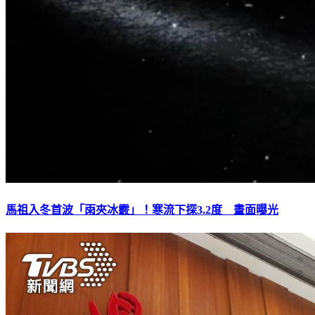
馬祖入冬首波「雨夾冰霰」！寒流下探3.2度 畫面曝光