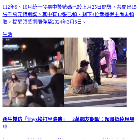
市」
112年9、10月統一發票中獎號碼已於上月25日開獎，共開出15
張千萬元特別獎。其中有12張已領，剩下3位幸運得主尚未領
取，提醒領獎期限僅至2024年3月5日。
生活
孫生模仿「Toyz挨打坐路邊」 2萬網友朝聖：超哥抵達現場
中