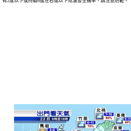
部地區及金門有6度以下或持續10度左右或以下低溫、連江縣
有2度以下或持續6度左右或以下低溫發生機率，請注意防範。