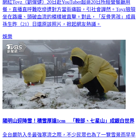
網紅Toyz（劉偉健）20日赴YouTuber超哥20日所經營餐廳用
餐，直播直呼難吃慘遭對方當街痛毆，引社會譁然。Toyz狼狽
坐在路邊、頭破血流的模樣被直擊。對此，「反骨男孩」成員
孫生昨（21）日還原該照片，掀起網友熱議。
娛樂
陽明山迎降雪！積雪厚達1cm 「鞍部、七星山」成銀白世界