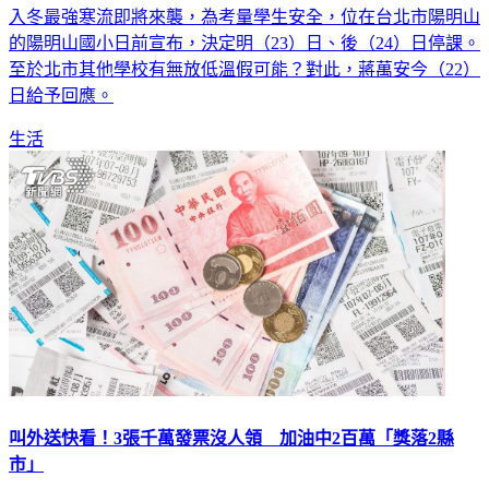
入冬最強寒流即將來襲，為考量學生安全，位在台北市陽明山
的陽明山國小日前宣布，決定明（23）日、後（24）日停課。
至於北市其他學校有無放低溫假可能？對此，蔣萬安今（22）
日給予回應。
生活
叫外送快看！3張千萬發票沒人領 加油中2百萬「獎落2縣