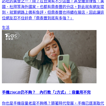
知名小籠包連鎖品牌「鼎泰豐」，是不少外國人來台灣觀光，
必吃的美食之一，除了在台灣有不少店面，甚至連菲律賓、美
國、杜拜等海外國家，也都有鼎泰豐的分店。對此就有網友提
到，就算網路上偶有負評，但鼎泰豐也持續在展店，因此讓這
位網友忍不住好奇「鼎泰豐到底有多強？」
生活
手機256GB仍不夠？ 內行教「2方式」：容量用不完