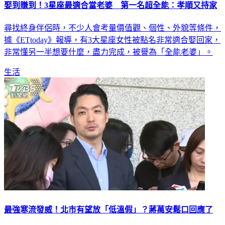
娶到賺到！3星座最適合當老婆 第一名超全能：孝順又持家
尋找終身伴侶時，不少人會考量價值觀、個性、外貌等條件，
據《ETtoday》報導，有3大星座女性被點名非常適合娶回家，
非常懂另一半想要什麼，盡力完成，被譽為「全能老婆」。
生活
最強寒流發威！北市有望放「低溫假」？蔣萬安鬆口回應了