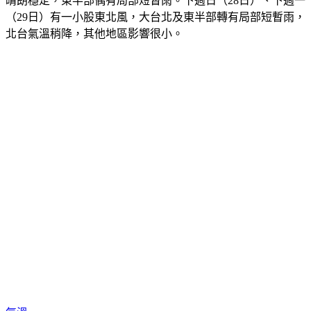
「寒流」漸減弱、氣溫逐日回升，大台北多雲時晴，桃園以南
晴朗穩定，東半部偶有局部短暫雨。下週日（28日）、下週一
（29日）有一小股東北風，大台北及東半部轉有局部短暫雨，
北台氣溫稍降，其他地區影響很小。