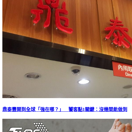
鼎泰豐開到全球「強在哪？」 饕客點1關鍵：沒幾間能做到