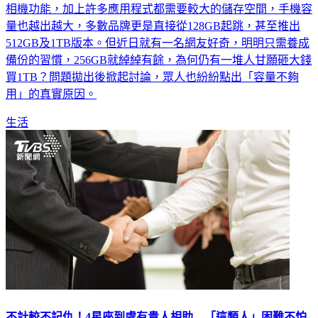
你也是手機容量老是不夠嗎？隨著時代發展，手機已逐漸取代
相機功能，加上許多應用程式都需要較大的儲存空間，手機容
量也越出越大，多數品牌更是直接從128GB起跳，甚至推出
512GB及1TB版本。但近日就有一名網友好奇，明明只需養成
備份的習慣，256GB就綽綽有餘，為何仍有一堆人甘願砸大錢
買1TB？問題拋出後掀起討論，眾人也紛紛點出「容量不夠
用」的真實原因。
生活