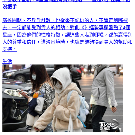
不計較不記仇！4星座到處有貴人相助 「這類人」困難不怕
沒援手
豁達開朗、不斤斤計較，也從來不記仇的人，不管走到哪裡
去，一定都能受到貴人的相助。對此《》運勢專欄盤點了4個
星座，因為他們的性格特徵，讓這些人走到哪裡，都能贏得別
人的尊重和信任，遭遇困境時，也總是能夠得到貴人的幫助和
支持。
生活