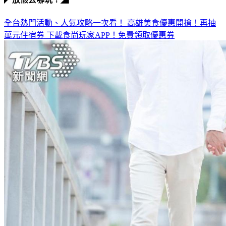
◤放假去哪玩？◢
全台熱門活動、人氣攻略一次看！
高雄美食優惠開搶！再抽
萬元住宿券
下載食尚玩家APP！免費領取優惠券