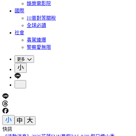
娛樂電影院
國際
川普對等關稅
全球必讀
社會
毒駕連爆
警察愛無限
更多
快訊