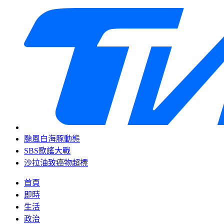
颱風白海豚動態
SBS歌謠大戰
沙拉油致癌物超標
首頁
即時
生活
政治