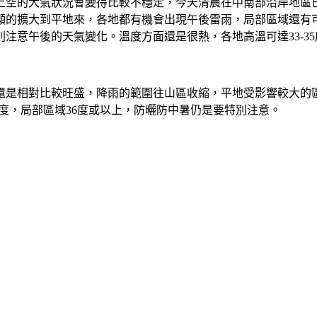
灣上空的大氣狀況會變得比較不穩定，今天清晨在中南部沿岸地區
顯的擴大到平地來，各地都有機會出現午後雷雨，局部區域還有
注意午後的天氣變化。溫度方面還是很熱，各地高溫可達33-35
展還是相對比較旺盛，降雨的範圍往山區收縮，平地受影響較大的
5度，局部區域36度或以上，防曬防中暑仍是要特別注意。