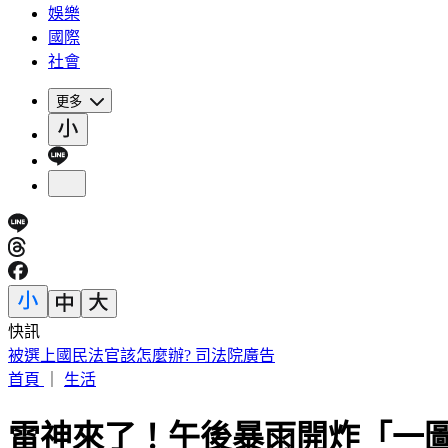
娛樂
國際
社會
更多
快訊
被選上國民法官該怎麼辦? 司法院廣告
首頁
｜
生活
雷神來了！午後暴雨開炸「一