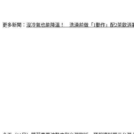
更多新聞：
沒冷氣也能降溫！　洗澡前做「1動作」配2茶飲消