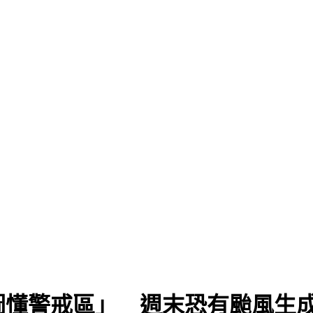
圖懂警戒區」 週末恐有颱風生