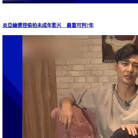
炎亞綸遭控偷拍未成年影片 最重可判7年