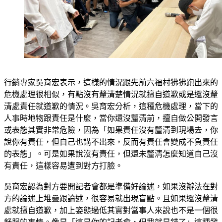
行銷專家吳育宏表示，這樣的情況跟先前六福村狒狒跑出來的
危機處理很相似，有點沒有釐清楚情況就擅自道歉或是還沒釐
清處責任就道歉的情況。吳育宏分析，這種危機處理，當下的
人事時地物跟責任是什麼，當你還沒釐清前，擅自做公開發言
或表態其實非常危險，因為「如果責任沒有釐清到現場去，你
說你有責任，但自己也講不出來，反而有責任會變成不負責任
的表態」。可是如果說沒有責任，但還未釐清怎麼知道自己沒
有責任，這樣容易遭到對方打臉。
吳育宏認為對方要開記者會都是準備好論述，如果沒辦法在對
方的論述上堆疊跟論述，很容易就出現盲點。且如果還沒釐清
處就擅自道歉，加上姿態過低其實對當事人來說也不是一個很
舒服的事情。像是「這是你的記者會，但我就是錯了」這種發