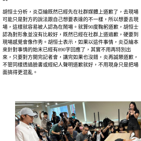
胡恒士分析，炎亞綸既然已經先在社群媒體上道歉了，去現場
可能只是對方的說法跟自己想要表達的不一樣，所以想要去現
場，這樣就容易被人認為在鬧場。就算90度鞠躬道歉，胡恒士
認為對形象並沒有比較好，既然已經在社群上道過歉，硬要到
現場感覺會像作秀。胡恒士表示，如果以這件事情，炎亞綸本
來針對事情的始末已經有890字回應了，其實不用再特別出
來，只要對方開完記者會，講完如果也沒錯，炎再誠懇道歉，
不管同樣透過臉書或經紀人聲明道歉就好，不用現身只是把場
面搞得更混亂。