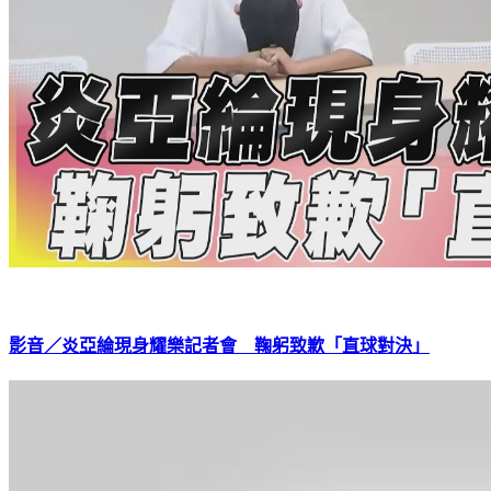
影音／炎亞綸現身耀樂記者會 鞠躬致歉「直球對決」