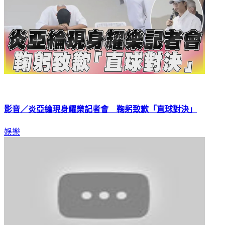
影音／炎亞綸現身耀樂記者會 鞠躬致歉「直球對決」
娛樂