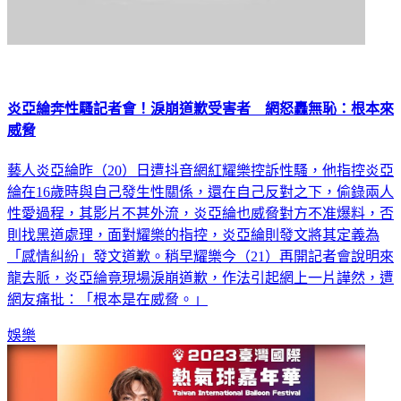
炎亞綸奔性騷記者會！淚崩道歉受害者 網怒轟無恥：根本來
威脅
藝人炎亞綸昨（20）日遭抖音網紅耀樂控訴性騷，他指控炎亞
綸在16歲時與自己發生性關係，還在自己反對之下，偷錄兩人
性愛過程，其影片不甚外流，炎亞綸也威脅對方不准爆料，否
則找黑道處理，面對耀樂的指控，炎亞綸則發文將其定義為
「感情糾紛」發文道歉。稍早耀樂今（21）再開記者會說明來
龍去脈，炎亞綸竟現場淚崩道歉，作法引起網上一片譁然，遭
網友痛批：「根本是在威脅。」
娛樂