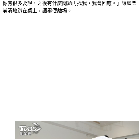
崩潰地趴在桌上，語畢便離場。