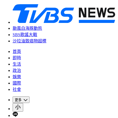
颱風白海豚動態
SBS歌謠大戰
沙拉油致癌物超標
首頁
即時
生活
政治
娛樂
國際
社會
更多