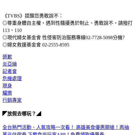
《TVBS》提醒您勇敢說不：
◎尊重身體自主權，遇到性騷擾勇於制止、勇敢說不，請撥打
113、110
◎現代婦女基金會 性侵害防治服務專線02-7728-5098分機7
◎婦女救援基金會 02-2555-8595
道歉
炎亞綸
記者會
危機處理
現身
耀樂
行銷專家
◤放假去哪玩？◢
全台熱門活動、人氣攻略一次看！
高雄美食優惠開搶！再抽
萬元住宿券
下載食尚玩家APP！免費領取優惠券