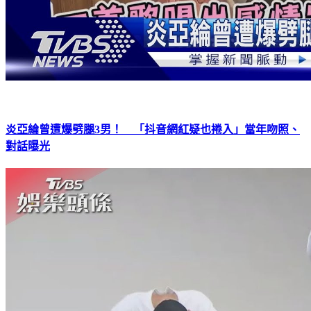
炎亞綸曾遭爆劈腿3男！ 「抖音網紅疑也捲入」當年吻照、
對話曝光