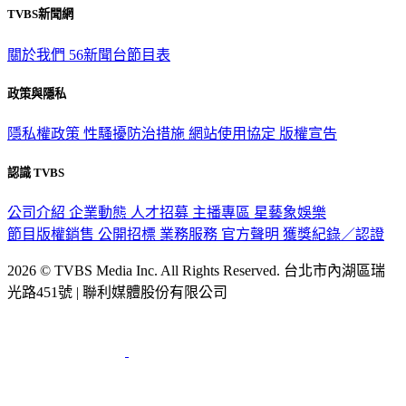
關於我們
56新聞台節目表
政策與隱私
隱私權政策
性騷擾防治措施
網站使用協定
版權宣告
認識 TVBS
公司介紹
企業動態
人才招募
主播專區
星藝象娛樂
節目版權銷售
公開招標
業務服務
官方聲明
獲獎紀錄／認證
2026 © TVBS Media Inc. All Rights Reserved. 台北市內湖區瑞
光路451號 | 聯利媒體股份有限公司