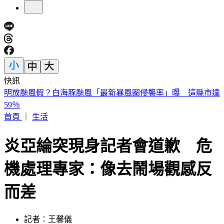
快訊
快訊／「蝴蝶姐姐」愷樂生了！雙胞胎女兒35週早產
首頁
｜
生活
炎亞綸突現身記者會道歉 危
機處理專家：像去鬧場觀感反
而差
記者：王馨儀
發佈時間：2023.06.21 13:35