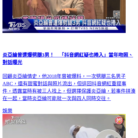
炎亞綸曾遭爆劈腿3男！ 「抖音網紅疑也捲入」當年吻照、
對話曝光
回顧炎亞綸情史，他2018年曾被爆料，一次劈腿三名男子
ABC，還有甜蜜對話與照片流出，但這回抖音網紅重提事
件，透露當時有被三人找上，但選擇保護炎亞綸，若事件拼湊
在一起，當時炎亞綸可能就一次與四人同時交往。
娛樂