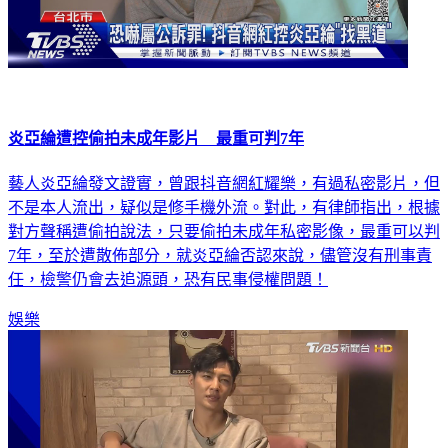
炎亞綸遭控偷拍未成年影片 最重可判7年
藝人炎亞綸發文證實，曾跟抖音網紅耀樂，有過私密影片，但
不是本人流出，疑似是修手機外流。對此，有律師指出，根據
對方聲稱遭偷拍說法，只要偷拍未成年私密影像，最重可以判
7年，至於遭散佈部分，就炎亞綸否認來說，儘管沒有刑事責
任，檢警仍會去追源頭，恐有民事侵權問題！
娛樂