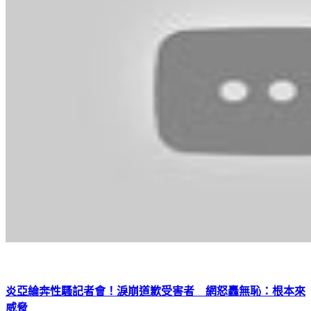
炎亞綸奔性騷記者會！淚崩道歉受害者 網怒轟無恥：根本來
威脅