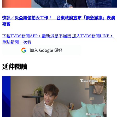
快訊／炎亞綸偷拍丟工作！ 台東政府宣布「緊急撤換」表演
嘉賓
下載TVBS新聞APP，最新消息不漏接
加入TVBS新聞LINE，
重點新聞一次看
延伸閱讀