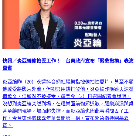
快訊／炎亞綸偷拍丟工作！ 台東政府宣布「緊急撤換」表演
嘉賓
炎亞綸昨（20）晚遭抖音網紅耀樂指控偷拍性愛片，甚至不顧
他感受將影片外流，但卻只用錢打發他，炎亞綸昨晚雖火速發
道歉文，但顯然不被接受，耀樂今（2）日召開記者會說明，
沒想到炎亞綸突然到場，在耀樂面前鞠躬道歉，耀樂崩潰趴桌
甚至離開現場，場面超失控，而炎亞綸也因此事瞬間丟了工
作，今台東熱氣球嘉年華會開第一槍，宣布緊急撤換閉幕嘉
賓。
娛樂