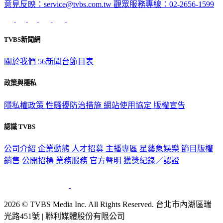
意見反映：service@tvbs.com.tw
觀眾服務專線：02-2656-1599
TVBS新聞網
關於我們
56新聞台節目表
政策與隱私
隱私權政策
性騷擾防治措施
網站使用協定
版權宣告
認識 TVBS
公司介紹
企業動態
人才招募
主播專區
星藝象娛樂
節目版權
銷售
公開招標
業務服務
官方聲明
獲獎紀錄／認證
2026 © TVBS Media Inc. All Rights Reserved. 台北市內湖區瑞
光路451號 | 聯利媒體股份有限公司