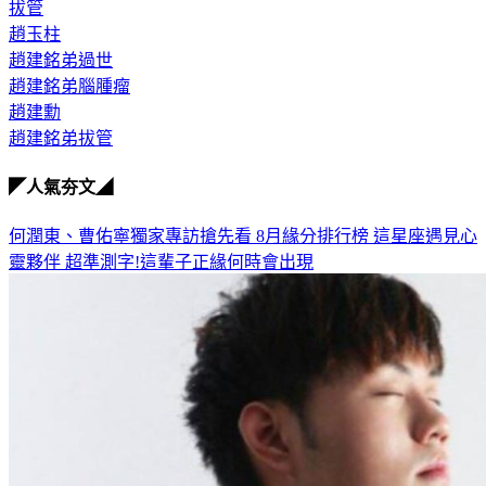
拔管
趙玉柱
趙建銘弟過世
趙建銘弟腦腫瘤
趙建勳
趙建銘弟拔管
◤人氣夯文◢
何潤東、曹佑寧獨家專訪搶先看
8月緣分排行榜 這星座遇見心
靈夥伴
超準測字!這輩子正緣何時會出現