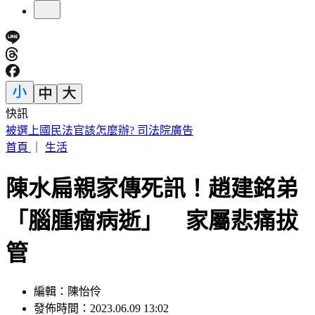
快訊
快訊／財神爺不在家 威力彩頭獎、二獎雙槓龜
首頁
｜
生活
陳水扁親家傳死訊！趙建銘弟
「腦腫瘤病逝」 家屬悲痛拔
管
編輯：陳怡伶
發佈時間：2023.06.09 13:02