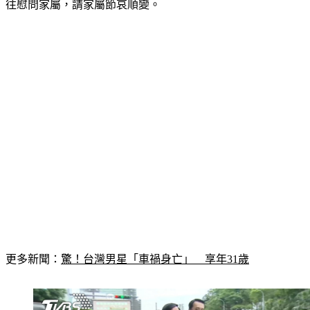
往慰問家屬，請家屬節哀順變。
更多新聞：
驚！台灣男星「車禍身亡」　享年31歲