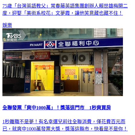
75歲「台灣英語教父」常春藤英語集團創辦人賴世雄梅開二
度，迎娶「美術系校花」文夢霞，讓他笑意藏也藏不住！
娛樂
全聯發票「爽中1000萬」！獎落這門市 1秒爽買房
1秒離職不是夢！有名幸運兒前往全聯消費，僅花費百元而
已，就爽中1000萬發票大獎，獎落這縣市，快看是不是你！