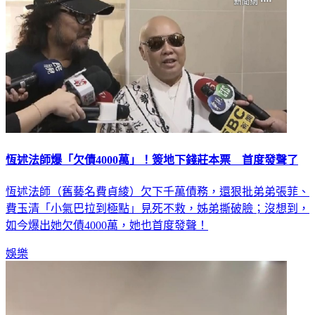
恆述法師爆「欠債4000萬」！簽地下錢莊本票 首度發聲了
恆述法師（舊藝名費貞綾）欠下千萬債務，還狠批弟弟張菲、
費玉清「小氣巴拉到極點」見死不救，姊弟撕破臉；沒想到，
如今爆出她欠債4000萬，她也首度發聲！
娛樂