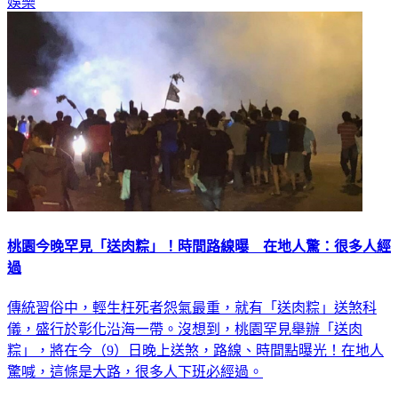
娛樂
桃園今晚罕見「送肉粽」！時間路線曝 在地人驚：很多人經
過
傳統習俗中，輕生枉死者怨氣最重，就有「送肉粽」送煞科
儀，盛行於彰化沿海一帶。沒想到，桃園罕見舉辦「送肉
粽」，將在今（9）日晚上送煞，路線、時間點曝光！在地人
驚喊，這條是大路，很多人下班必經過。