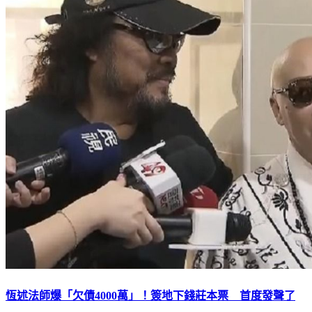
恆述法師爆「欠債4000萬」！簽地下錢莊本票 首度發聲了