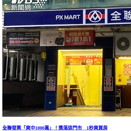
全聯發票「爽中1000萬」！獎落這門市 1秒爽買房