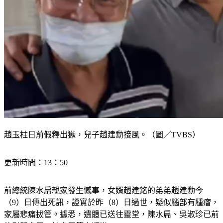
趙玉柱日前假釋出獄，兒子趙建勳接風。（圖／TVBS）
更新時間：13：50
前總統陳水扁親家發生憾事，女婿趙建銘的弟弟趙建勳今
（9）日傳出死訊，證實於昨（8）日過世，疑似腦部有腫瘤，
家屬悲痛拔管。據悉，遺體已送往靈堂，陳水扁、吳淑珍已前