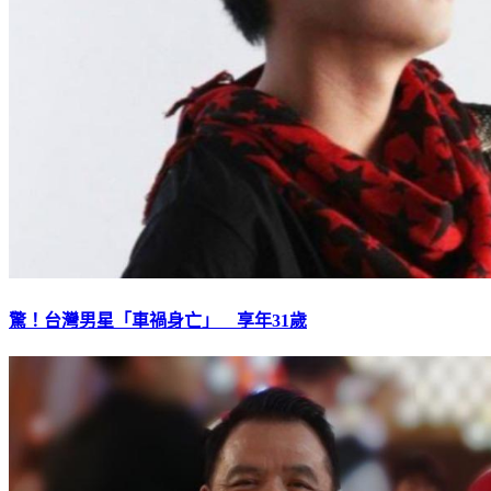
驚！台灣男星「車禍身亡」 享年31歲