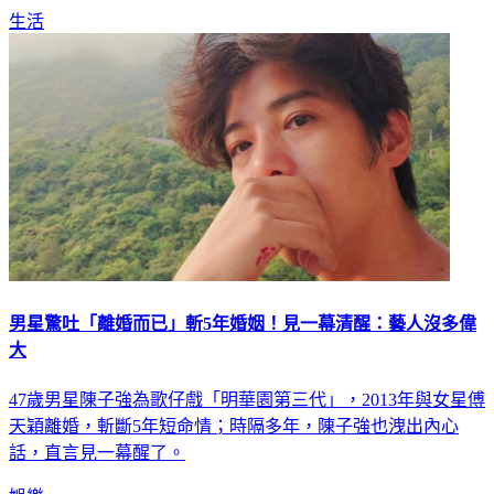
生活
男星驚吐「離婚而已」斬5年婚姻！見一幕清醒：藝人沒多偉
大
47歲男星陳子強為歌仔戲「明華園第三代」，2013年與女星傅
天穎離婚，斬斷5年短命情；時隔多年，陳子強也洩出內心
話，直言見一幕醒了。