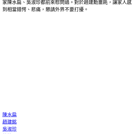
家陳水扁、吳淑珍都前來慰問過。對於趙建勳噩耗，讓家人感
到相當錯愕、悲痛，懇請外界不要打擾。
陳水扁
趙建銘
吳淑珍