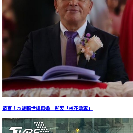
恭喜！75歲賴世雄再婚 迎娶「校花嬌妻」