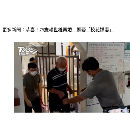
更多新聞：
恭喜！75歲賴世雄再婚　迎娶「校花嬌妻」