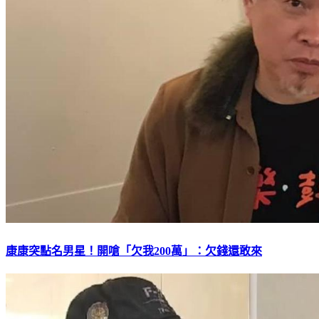
康康突點名男星！開嗆「欠我200萬」：欠錢還敢來