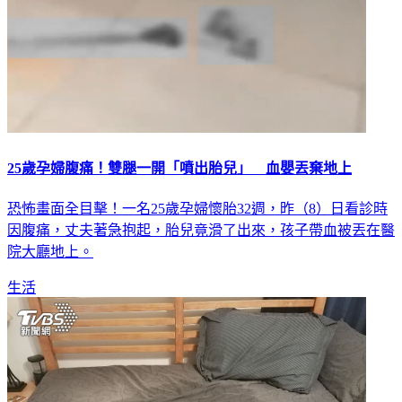
25歲孕婦腹痛！雙腿一開「噴出胎兒」 血嬰丟棄地上
恐怖畫面全目擊！一名25歲孕婦懷胎32週，昨（8）日看診時
因腹痛，丈夫著急抱起，胎兒竟滑了出來，孩子帶血被丟在醫
院大廳地上。
生活