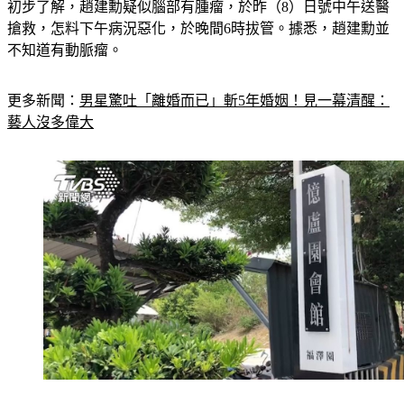
初步了解，趙建勳疑似腦部有腫瘤，於昨（8）日號中午送醫
搶救，怎料下午病況惡化，於晚間6時拔管。據悉，趙建勳並
不知道有動脈瘤。
更多新聞：
男星驚吐「離婚而已」斬5年婚姻！見一幕清醒：
藝人沒多偉大