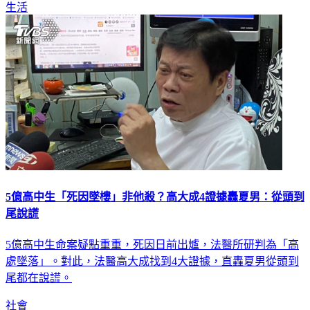
生活
5億高中生「死因墜樓」非他殺？高大成4證據轟夏男：從頭到
尾說謊
5億高中生命案疑點重重，死因日前出爐，法醫所研判為「高
處墜落」。對此，法醫高大成找到4大證據，直轟夏男從頭到
尾都在說謊。
社會