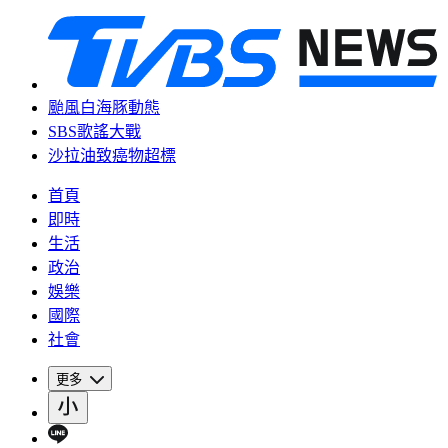
颱風白海豚動態
SBS歌謠大戰
沙拉油致癌物超標
首頁
即時
生活
政治
娛樂
國際
社會
更多