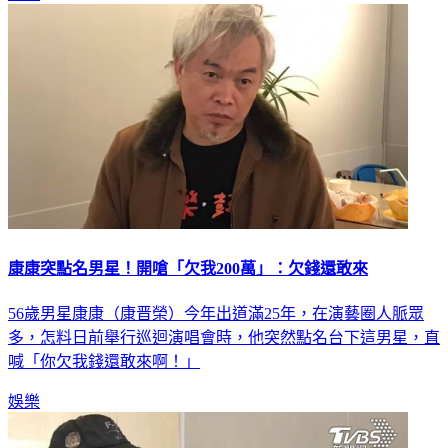
康康突點名男星！開嗆「欠我200萬」：欠錢還敢來
56歲男星康康（康晋榮）今年出道滿25年，在演藝圈人脈眾
多，怎料日前舉行巡迴演唱會時，他突然點名台下這男星，直
喊「你欠我錢還敢來啊！」
娛樂