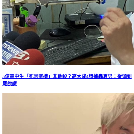
5億高中生「死因墜樓」非他殺？高大成4證據轟夏男：從頭到
尾說謊