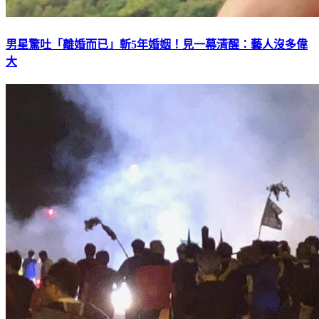
男星驚吐「離婚而已」斬5年婚姻！見一幕清醒：藝人沒多偉
大