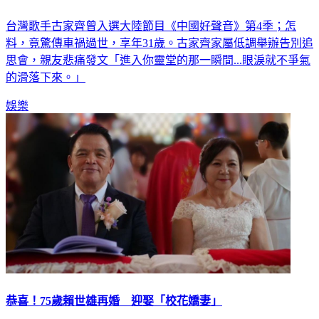
台灣歌手古家齊曾入選大陸節目《中國好聲音》第4季；怎
料，竟驚傳車禍過世，享年31歲。古家齊家屬低調舉辦告別追
思會，親友悲痛發文「進入你靈堂的那一瞬間...眼淚就不爭氣
的滑落下來。」
娛樂
恭喜！75歲賴世雄再婚 迎娶「校花嬌妻」