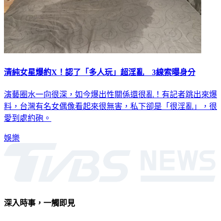
清純女星爆約X！認了「多人玩」超淫亂 3線索曝身分
演藝圈水一向很深，如今爆出性關係還很亂！有記者跳出來爆
料，台灣有名女偶像看起來很無害，私下卻是「很淫亂」，很
愛到處約砲。
娛樂
深入時事，一觸即見