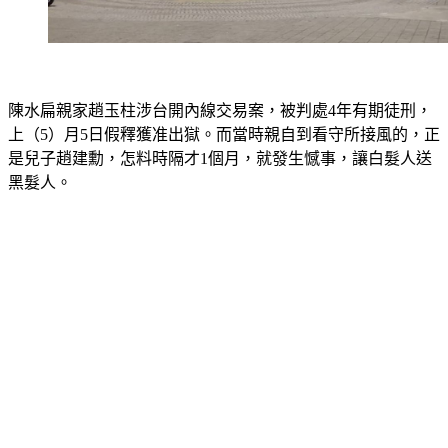
陳水扁親家趙玉柱涉台開內線交易案，被判處4年有期徒刑，
上（5）月5日假釋獲准出獄。而當時親自到看守所接風的，正
是兒子趙建勳，怎料時隔才1個月，就發生憾事，讓白髮人送
黑髮人。