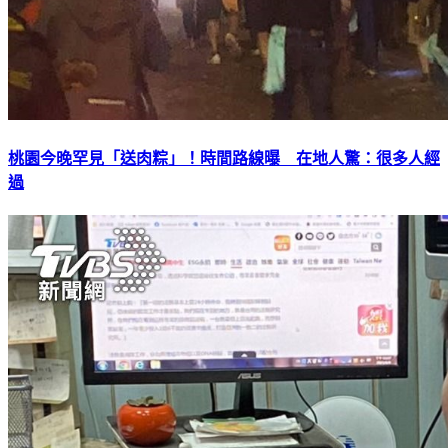
桃園今晚罕見「送肉粽」！時間路線曝 在地人驚：很多人經
過