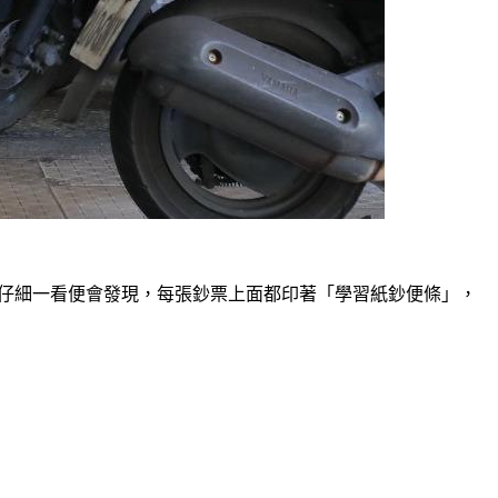
再仔細一看便會發現，每張鈔票上面都印著「學習紙鈔便條」，