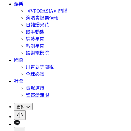
娛樂
《VPOPASIA》開播
演唱會搶票情報
日韓爆米花
歌手動態
綜藝星聞
戲劇星聞
娛樂電影院
國際
川普對等關稅
全球必讀
社會
毒駕連爆
警察愛無限
更多