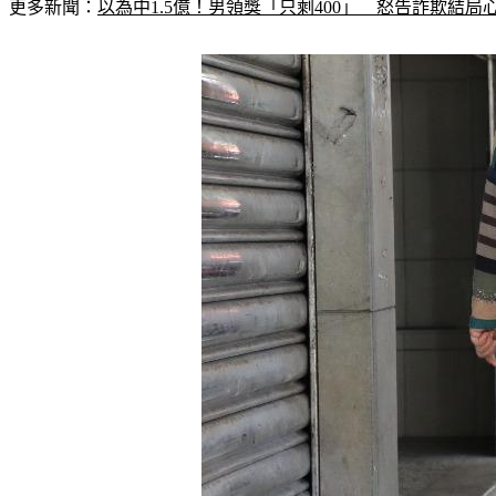
更多新聞：
以為中1.5億！男領獎「只剩400」　怒告詐欺結局