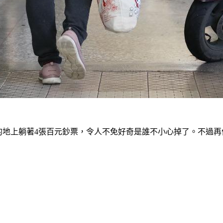
的地上躺著4張百元鈔票，令人不免好奇是誰不小心掉了。不過