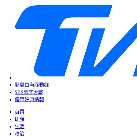
颱風白海豚動態
SBS歌謠大戰
優惠好康情報
首頁
即時
生活
政治