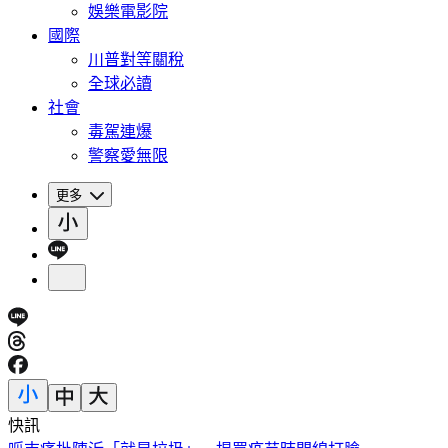
娛樂電影院
國際
川普對等關稅
全球必讀
社會
毒駕連爆
警察愛無限
更多
快訊