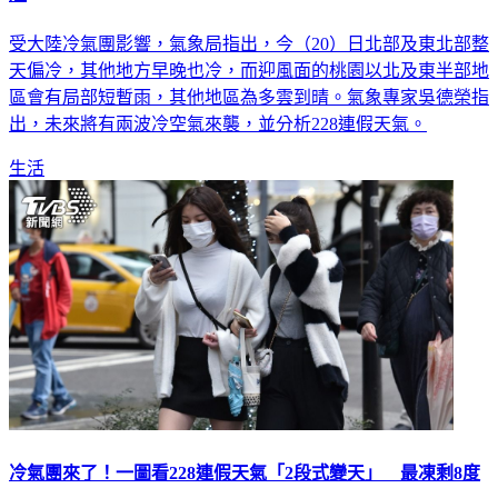
受大陸冷氣團影響，氣象局指出，今（20）日北部及東北部整
天偏冷，其他地方早晚也冷，而迎風面的桃園以北及東半部地
區會有局部短暫雨，其他地區為多雲到晴。氣象專家吳德榮指
出，未來將有兩波冷空氣來襲，並分析228連假天氣。
生活
冷氣團來了！一圖看228連假天氣「2段式變天」 最凍剩8度