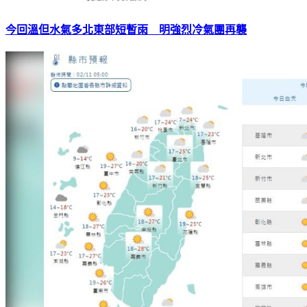
今回溫但水氣多北東部短暫雨 明強烈冷氣團再襲