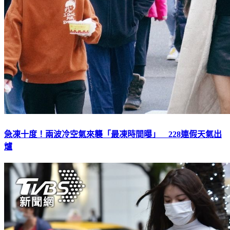
急凍十度！兩波冷空氣來襲「最凍時間曝」 228連假天氣出
爐