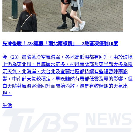
先冷後暖！228連假「南北兩樣情」 2地區凍僵剩10度
今（23）晨隨著冷空氣減弱，各地高低溫都有回升，由於環境
上仍為東北風，且底層水氣多，迎風面北部及東半部大多為陰
沉天氣，北海岸、大台北及宜蘭地區都持續有些短暫陣雨影
響，中南部天氣較穩定，早晚雖然有局部低雲及霧的影響，但
白天隨著氣溫逐漸回升而開始消散，還是有較晴朗的天氣出
現。
生活