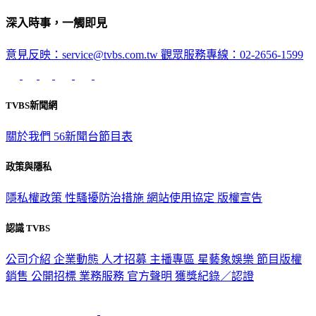
深入時事，一觸即見
意見反映：service@tvbs.com.tw
觀眾服務專線：02-2656-1599
TVBS新聞網
關於我們
56新聞台節目表
政策與隱私
隱私權政策
性騷擾防治措施
網站使用協定
版權宣告
認識 TVBS
公司介紹
企業動態
人才招募
主播專區
星藝象娛樂
節目版權
銷售
公開招標
業務服務
官方聲明
獲獎紀錄／認證