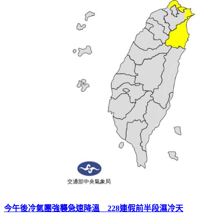
今午後冷氣團強襲急速降溫 228連假前半段濕冷天