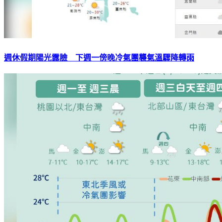
週休假期陽光露臉 下週一傍晚冷氣團襲氣溫驟降轉雨