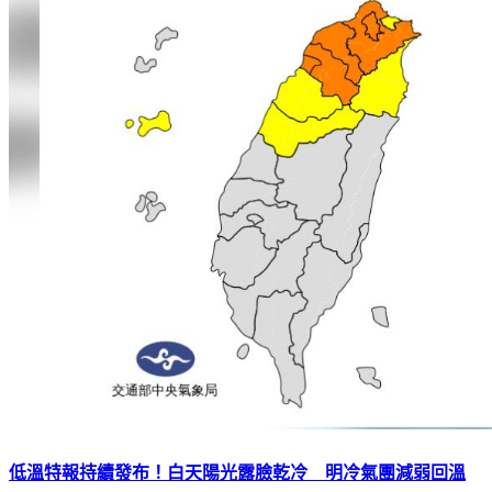
低溫特報持續發布！白天陽光露臉乾冷 明冷氣團減弱回溫