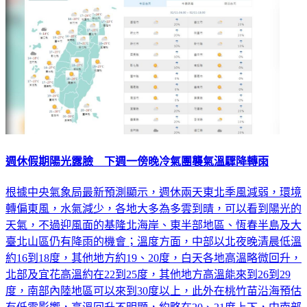
週休假期陽光露臉 下週一傍晚冷氣團襲氣溫驟降轉雨
根據中央氣象局最新預測顯示，週休兩天東北季風減弱，環境
轉偏東風，水氣減少，各地大多為多雲到晴，可以看到陽光的
天氣，不過迎風面的基隆北海岸、東半部地區、恆春半島及大
臺北山區仍有降雨的機會；溫度方面，中部以北夜晚清晨低溫
約16到18度，其他地方約19、20度，白天各地高溫略微回升，
北部及宜花高溫約在22到25度，其他地方高溫能來到26到29
度，南部內陸地區可以來到30度以上，此外在桃竹苗沿海預估