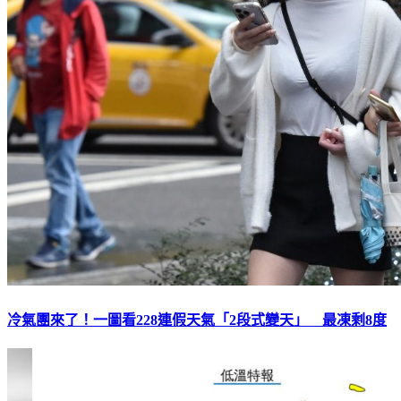
冷氣團來了！一圖看228連假天氣「2段式變天」 最凍剩8度