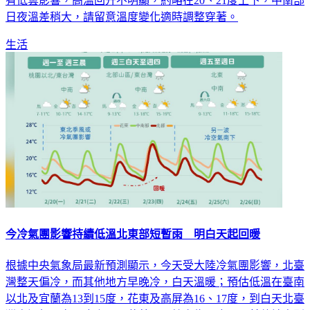
有低雲影響，高溫回升不明顯，約略在20、21度上下，中南部
日夜溫差稍大，請留意溫度變化適時調整穿著。
生活
今冷氣團影響持續低溫北東部短暫雨 明白天起回暖
根據中央氣象局最新預測顯示，今天受大陸冷氣團影響，北臺
灣整天偏冷，而其他地方早晚冷，白天溫暖；預估低溫在臺南
以北及宜蘭為13到15度，花東及高屏為16、17度，到白天北臺