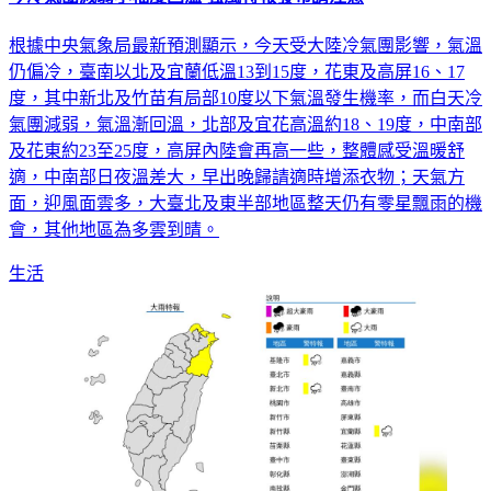
根據中央氣象局最新預測顯示，今天受大陸冷氣團影響，氣溫
仍偏冷，臺南以北及宜蘭低溫13到15度，花東及高屏16、17
度，其中新北及竹苗有局部10度以下氣溫發生機率，而白天冷
氣團減弱，氣溫漸回溫，北部及宜花高溫約18、19度，中南部
及花東約23至25度，高屏內陸會再高一些，整體感受溫暖舒
適，中南部日夜溫差大，早出晚歸請適時增添衣物；天氣方
面，迎風面雲多，大臺北及東半部地區整天仍有零星飄雨的機
會，其他地區為多雲到晴。
生活