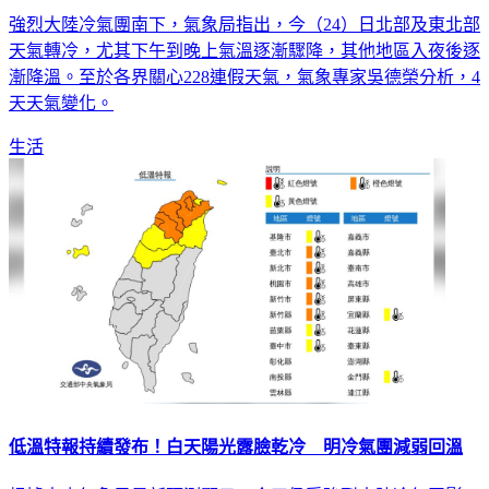
強烈大陸冷氣團南下，氣象局指出，今（24）日北部及東北部
天氣轉冷，尤其下午到晚上氣溫逐漸驟降，其他地區入夜後逐
漸降溫。至於各界關心228連假天氣，氣象專家吳德榮分析，4
天天氣變化。
生活
低溫特報持續發布！白天陽光露臉乾冷 明冷氣團減弱回溫