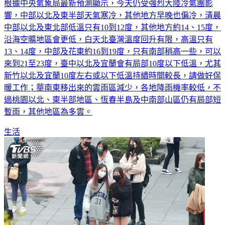
根據中央氣象局最新預測顯示，今天仍受強烈大陸冷氣團影
響，中部以北及東半部天氣寒冷，其他地方早晚也偏冷，清晨
中部以北及東北部低溫只有10到12度，其他地方約14、15度，
沿海空曠地區會更低，白天北臺灣溫度回升有限，高溫只有
13、14度，中部及花東約16到19度，只有南部稍高一些，可以
來到21至23度，臺中以北及宜蘭會有局部10度以下低溫，尤其
新竹以北及宜蘭10度左右或以下低溫持續時間較長，請做好保
暖工作；華南東移出來的雲雨區減少，各地降雨機率較低，不
過桃園以北、東半部地區、恆春半島及中南部山區仍有局部短
暫雨，其他地區為多雲。
生活