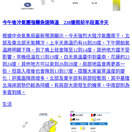
今午後冷氣團強襲急速降溫 228連假前半段濕冷天
根據中央氣象局最新預測顯示，今天強烈大陸冷氣團南下，北
部及東北部天氣轉冷，上半天高溫仍有16到20度，下午開始氣
溫將明顯下降，到了晚上就會降至12到14度，其他地方還不受
影響，早晚低溫在15到19度，白天高溫臺中到臺南、花蓮約22
到24度，其他地方可以來到26到28度，局部地區會再更高一
些，但是入夜後也會降到13到17度，提醒大家留意溫度的變
化；迎風面降雨增多，北部及東半部有局部短暫雨，其中基隆
北海岸雨勢仍較為持續，有局部大雨發生的機率，中南部則為
多雲到晴。
生活