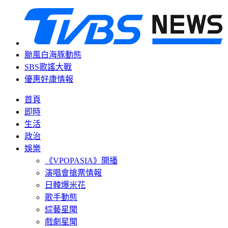
颱風白海豚動態
SBS歌謠大戰
優惠好康情報
首頁
即時
生活
政治
娛樂
《VPOPASIA》開播
演唱會搶票情報
日韓爆米花
歌手動態
綜藝星聞
戲劇星聞