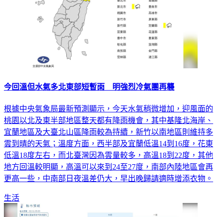
今回溫但水氣多北東部短暫雨 明強烈冷氣團再襲
根據中央氣象局最新預測顯示，今天水氣稍微增加，迎風面的
桃園以北及東半部地區整天都有降雨機會，其中基隆北海岸、
宜蘭地區及大臺北山區降雨較為持續，新竹以南地區則維持多
雲到晴的天氣；溫度方面，西半部及宜蘭低溫14到16度，花東
低溫18度左右，而北臺灣因為雲量較多，高溫18到22度，其他
地方回溫較明顯，高溫可以來到24至27度，南部內陸地區會再
更高一些，中南部日夜溫差仍大，早出晚歸請適時增添衣物。
生活