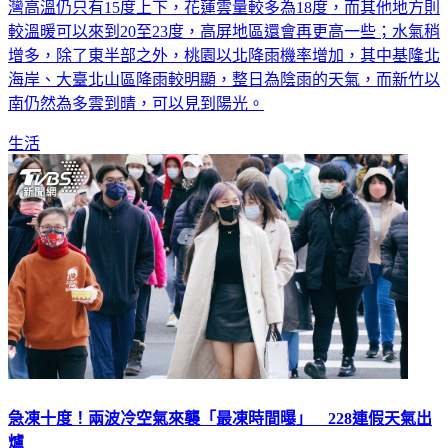
灣高溫仍只有15度上下，花蓮雲量較多為18度，而其他地方則
較溫暖可以來到20至23度，高屏地區還會再更高一些；水氣稍
增多，除了東半部之外，桃園以北降雨機率增加，其中基隆北
海岸、大臺北山區降雨較明顯，整日為陰雨的天氣，而新竹以
南仍然為多雲到晴，可以見到陽光。
生活
急凍十度！兩波冷空氣來襲「最凍時間曝」 228連假天氣出
爐