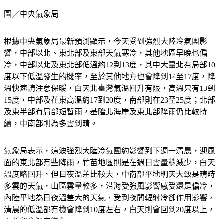
圖／中央氣象局
根據中央氣象局最新預測顯示，今天受到強烈大陸冷氣團影
響，中部以北、東北部及東部天氣寒冷，其他地區早晚也偏
冷，中部以北及東北部低溫約12到13度，其中大臺北有局部10
度以下低溫發生的機率，至於其他地方也會降到14至17度，降
溫快速請注意保暖，白天北臺灣氣溫回升有限，高溫只有13到
15度，中部及花東高溫約17到20度，南部則在23至25度；北部
及東半部有局部短暫雨，基隆北海岸及東北部降雨仍比較持
續，中南部則為多雲到晴。
氣象局表示，這波強烈大陸冷氣團約影響到下週一清晨，迎風
面的東北部有些降雨，竹苗地區則是在週日雲量稍減少，白天
溫度略回升，但日夜溫差比較大，中南部平地明天大致是晴時
多雲的天氣，山區雲量較多，沿海受強風影響感受還是偏冷，
內陸平地為日夜溫差大的天氣，受到夜間輻射冷卻作用影響，
清晨的低溫都有機會降到10度左右，白天則會回到20度以上，