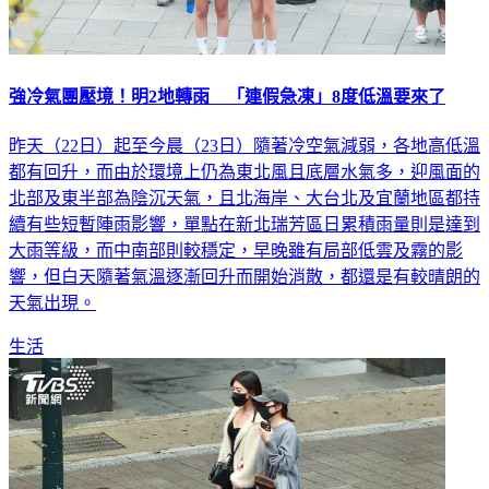
強冷氣團壓境！明2地轉雨 「連假急凍」8度低溫要來了
昨天（22日）起至今晨（23日）隨著冷空氣減弱，各地高低溫
都有回升，而由於環境上仍為東北風且底層水氣多，迎風面的
北部及東半部為陰沉天氣，且北海岸、大台北及宜蘭地區都持
續有些短暫陣雨影響，單點在新北瑞芳區日累積雨量則是達到
大雨等級，而中南部則較穩定，早晚雖有局部低雲及霧的影
響，但白天隨著氣溫逐漸回升而開始消散，都還是有較晴朗的
天氣出現。
生活