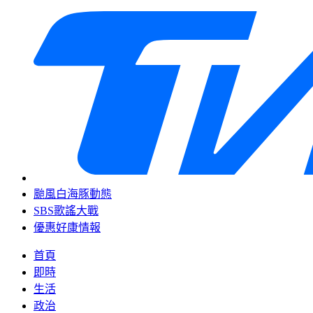
颱風白海豚動態
SBS歌謠大戰
優惠好康情報
首頁
即時
生活
政治