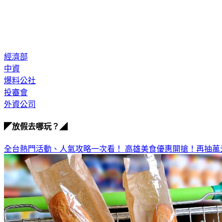
經濟部
中資
爆料公社
投審會
外資公司
◤放假去哪玩？◢
全台熱門活動、人氣攻略一次看！
高雄美食優惠開搶！再抽萬