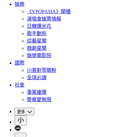
娛樂
《VPOPASIA》開播
演唱會搶票情報
日韓爆米花
歌手動態
綜藝星聞
戲劇星聞
娛樂電影院
國際
川普對等關稅
全球必讀
社會
毒駕連爆
警察愛無限
更多