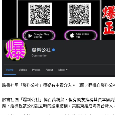
臉書社團「爆料公社」遭疑有中資介入。（圖／翻攝自爆料公
臉書社團「爆料公社」擁百萬粉絲，但有網友指稱其資本額高達
應，經檢視該公司設立時的股東結構，其股東組成均為台灣人