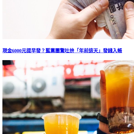
現金6000元提早發？藍黨團驚吐拚「年前這天」發錢入帳