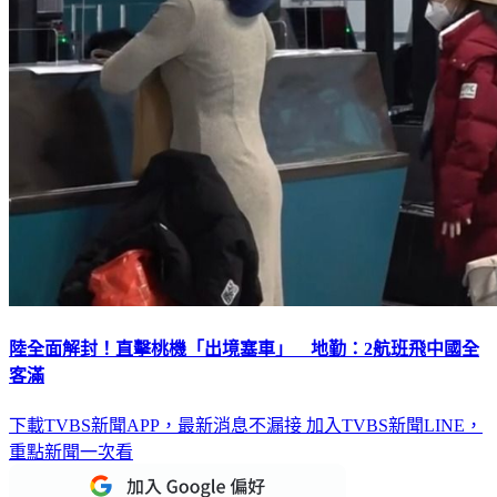
陸全面解封！直擊桃機「出境塞車」 地勤：2航班飛中國全
客滿
下載TVBS新聞APP，最新消息不漏接
加入TVBS新聞LINE，
重點新聞一次看