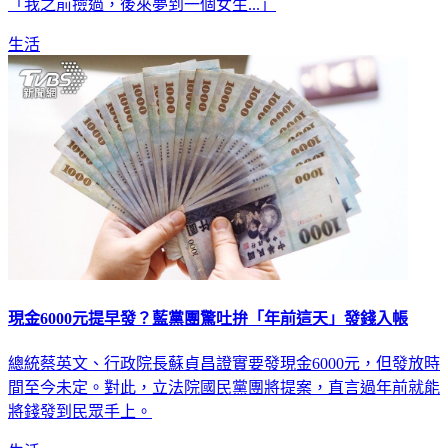
「我之前撿過，後來夢到一個女生...」
生活
現金6000元提早發？藍黨團驚吐拚「年前這天」發錢入帳
總統蔡英文、行政院長蘇貞昌證實要發現金6000元，但發放時
間至今未定。對此，立法院國民黨團將提案，直言過年前就能
將錢發到民眾手上。