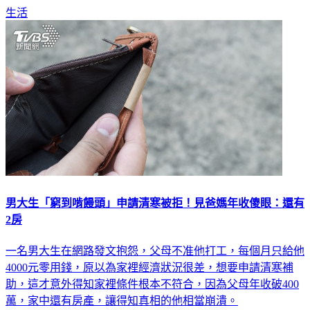
生活
男大生「窮到啃饅頭」申請清寒被拒！見爸媽年收傻眼：還有
2房
一名男大生在網路發文抱怨，父母不准他打工，每個月只給他
4000元零用錢，原以為家裡經濟狀況很差，想要申請清寒補
助，這才意外得知家裡條件根本不符合，因為父母年收破400
萬，家中還有房產，讓得知真相的他相當崩潰。