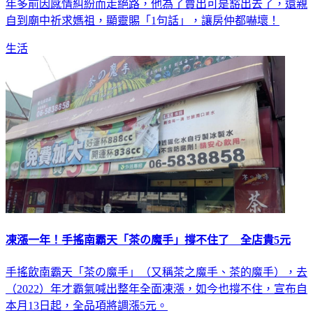
年多前因感情糾紛而走絕路，他為了賣出可是豁出去了，還親
自到廟中祈求媽祖，顯靈賜「1句話」，讓房仲都嚇壞！
生活
凍漲一年！手搖南霸天「茶の魔手」撐不住了 全店貴5元
手搖飲南霸天「茶の魔手」（又稱茶之魔手、茶的魔手），去
（2022）年才霸氣喊出整年全面凍漲，如今也撐不住，宣布自
本月13日起，全品項將調漲5元。