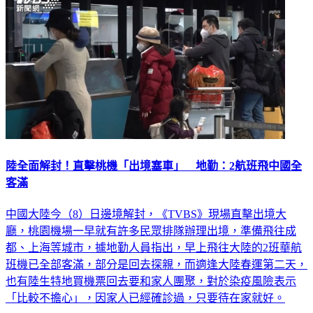
陸全面解封！直擊桃機「出境塞車」 地勤：2航班飛中國全
客滿
中國大陸今（8）日邊境解封，《TVBS》現場直擊出境大
廳，桃園機場一早就有許多民眾排隊辦理出境，準備飛往成
都、上海等城市，據地勤人員指出，早上飛往大陸的2班華航
班機已全部客滿，部分是回去探親，而適逢大陸春運第二天，
也有陸生特地買機票回去要和家人團聚，對於染疫風險表示
「比較不擔心」，因家人已經確診過，只要待在家就好。