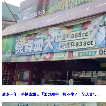
凍漲一年！手搖南霸天「茶の魔手」撐不住了 全店貴5元