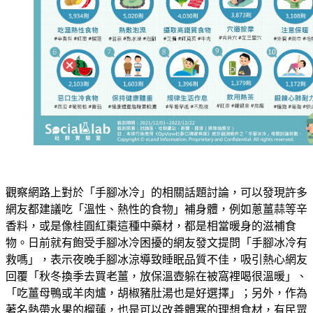
觀察網路上對於「手腳冰冷」的相關話題討論，可以發現許多
網友都建議吃「溫性、熱性的食物」補身體，例如蔥薑蒜等辛
香料，或是像桂圓紅棗這種中藥材，都是相當暖身的滋補食
物。日前就有飽受手腳冰冷困擾的網友發文提問「手腳冰冷有
救嗎」，表示夜晚手腳冰涼導致睡眠品質不佳，吸引熱心網友
回覆「秋冬換季去買老薑，放保溫壺躲在被窩裡喝很溫暖」、
「吃薑母鴨或羊肉爐，胡椒豬肚湯也是好選擇」；另外，作為
著名熱帶水果的榴蓮，也是可以改善體寒的理想食材，有民眾