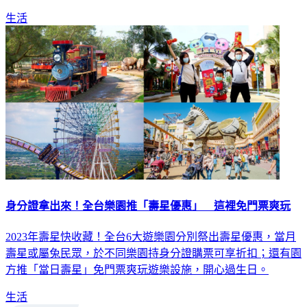
生活
身分證拿出來！全台樂園推「壽星優惠」 這裡免門票爽玩
2023年壽星快收藏！全台6大遊樂園分別祭出壽星優惠，當月
壽星或屬兔民眾，於不同樂園持身分證購票可享折扣；還有園
方推「當日壽星」免門票爽玩遊樂設施，開心過生日。
生活