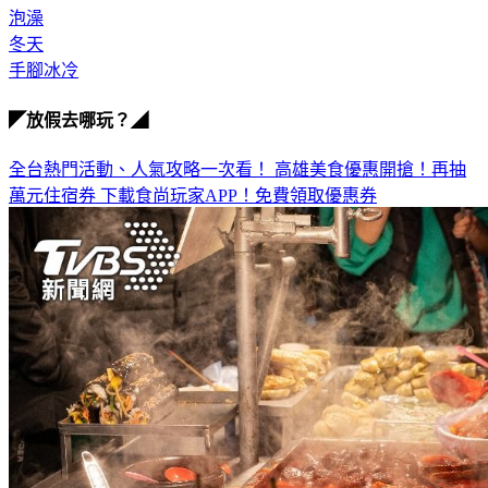
泡澡
冬天
手腳冰冷
◤放假去哪玩？◢
全台熱門活動、人氣攻略一次看！
高雄美食優惠開搶！再抽
萬元住宿券
下載食尚玩家APP！免費領取優惠券