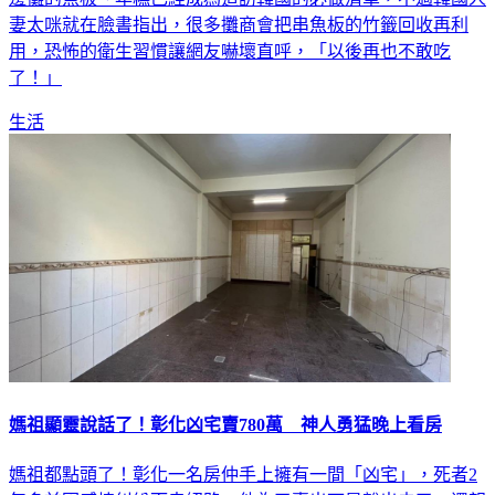
妻太咪就在臉書指出，很多攤商會把串魚板的竹籤回收再利
用，恐怖的衛生習慣讓網友嚇壞直呼，「以後再也不敢吃
了！」
生活
媽祖顯靈說話了！彰化凶宅賣780萬 神人勇猛晚上看房
媽祖都點頭了！彰化一名房仲手上擁有一間「凶宅」，死者2