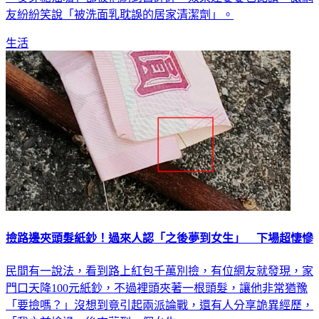
友紛紛笑說「被洗面乳耽誤的居家清潔劑」。
生活
撿路邊夾頭髮紙鈔！過來人認「之後夢到女生」 下場超悽慘
民間有一說法，看到路上紅包千萬別撿，有位網友就發現，家
門口天降100元紙鈔，不過裡頭夾著一根頭髮，讓他非常猶豫
「要撿嗎？」沒想到竟引起兩派論戰，還有人分享詭異經歷，