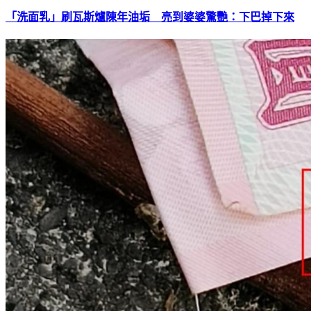
「洗面乳」刷瓦斯爐陳年油垢 亮到婆婆驚艷：下巴掉下來