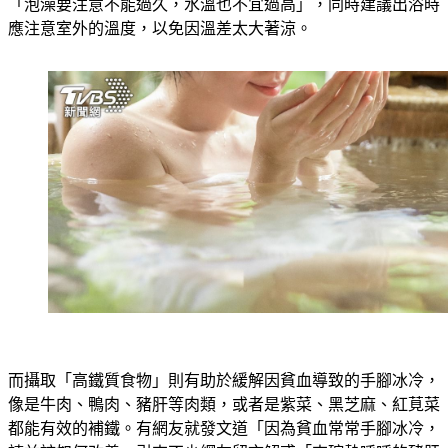
「泡澡要注意不能過久，水溫也不宜過高」，同時建議出浴時
應注意室外的溫度，以免因溫差太大著涼。
而攝取「高鐵質食物」則有助於緩解因貧血導致的手腳冰冷，
像是牛肉、鴨肉、豬肝等肉類，或者是紫菜、黑芝麻、紅莧菜
都能有效的補鐵。有網友就發文道「因為貧血常常手腳冰冷，