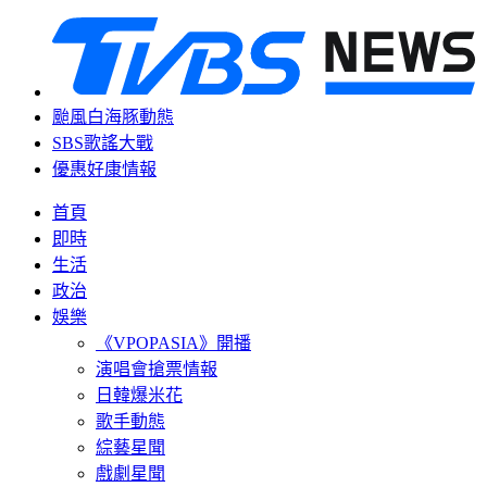
颱風白海豚動態
SBS歌謠大戰
優惠好康情報
首頁
即時
生活
政治
娛樂
《VPOPASIA》開播
演唱會搶票情報
日韓爆米花
歌手動態
綜藝星聞
戲劇星聞