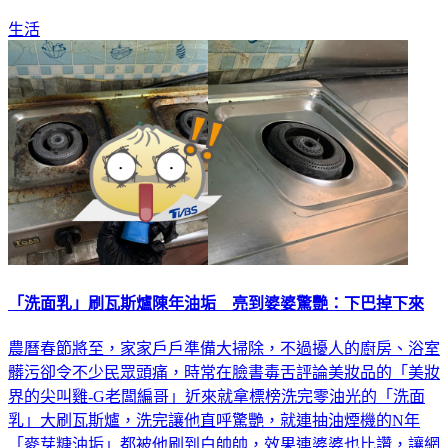
生活
「洗面乳」刷瓦斯爐陳年油垢 亮到婆婆驚艷：下巴掉下來
農曆春節將至，家家戶戶準備大掃除，不過擾人的廚房、浴室
髒污卻令不少民眾頭痛，時常在臉書毒舌評論美妝品的「美妝
界的尖叫雞-G老闆編哥」近來就拿標榜洗完零油光的「洗面
乳」大刷瓦斯爐，洗完讓他直呼驚艷，就連抽油煙機的N年
「麥芽糖油垢」都被他刷到白帥帥，效果連婆婆也比讚，讓網