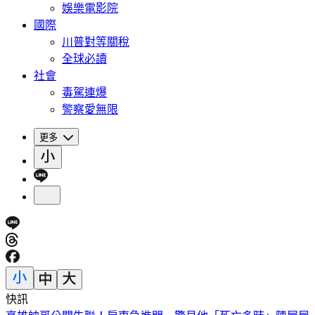
娛樂電影院
國際
川普對等關稅
全球必讀
社會
毒駕連爆
警察愛無限
更多
快訊