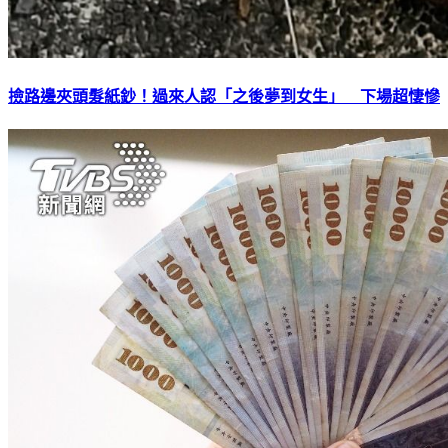
撿路邊夾頭髮紙鈔！過來人認「之後夢到女生」 下場超悽慘