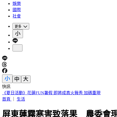
娛樂
國際
社會
更多
快訊
188萬《龍藏經》賣掉了！大戶不甩7折 店員爆「付現買原價
首頁
｜
生活
屏東蓮霧寒害致落果 農委會現