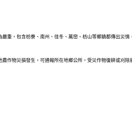
重，包含枋寮、南州、佳冬、萬巒、枋山等鄉鎮都傳出災情，蓮霧落
他農作物災損發生，可通報所在地鄉公所，受災作物復耕或刈除