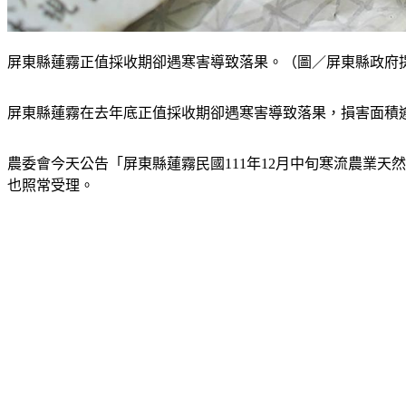
屏東縣蓮霧正值採收期卻遇寒害導致落果。（圖／屏東縣政府
屏東縣蓮霧在去年底正值採收期卻遇寒害導致落果，損害面積逾
農委會今天公告「屏東縣蓮霧民國111年12月中旬寒流農業天
也照常受理。