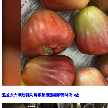
溫差太大導致裂果 屏東頂級蓮霧瞬間降為B級