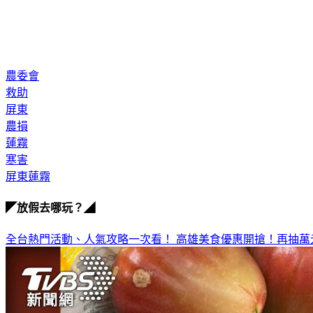
農委會
救助
屏東
農損
蓮霧
寒害
屏東蓮霧
◤放假去哪玩？◢
全台熱門活動、人氣攻略一次看！
高雄美食優惠開搶！再抽萬