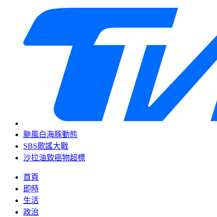
颱風白海豚動態
SBS歌謠大戰
沙拉油致癌物超標
首頁
即時
生活
政治