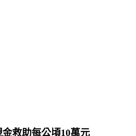
」
金救助每公頃10萬元