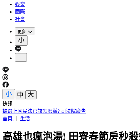
娛樂
國際
社會
更多
快訊
「小秦漢」張海漢驚傳過世！享壽68歲 好友悲痛證實
首頁
｜
生活
高雄也瘋泡湯! 田寮春節房秒殺