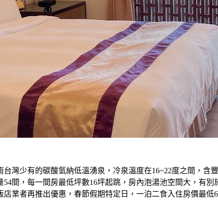
台灣少有的碳酸氫納低溫湧泉，冷泉溫度在16~22度之間，含
量54間，每一間房最低坪數16坪起跳，房內泡湯池空間大，有
飯店業者再推出優惠，春節假期特定日，一泊二食入住房價最低6