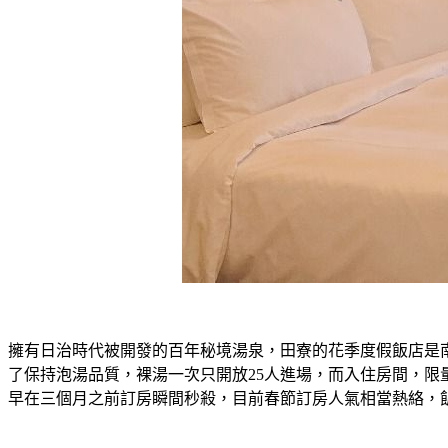
擁有日治時代被開發的百年秘境湯泉，田寮的花季度假飯店是南
了保持泡湯品質，裸湯一次只開放25人進場，而入住房間，限
早在三個月之前訂房瞬間秒殺，目前春節訂房人氣相當熱絡，