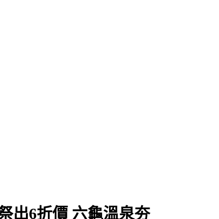
祭出6折價 六龜溫泉夯