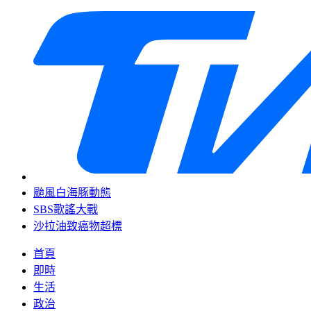
颱風白海豚動態
SBS歌謠大戰
沙拉油致癌物超標
首頁
即時
生活
政治