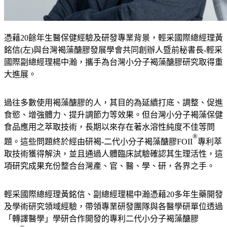
憑藉20餘年生醫保健經驗及研發專業背景，輕采國際總經理黃
銘信(左)與台灣褐藻醣膠發展學會共同創辦人暨前秘書長-輕采
國際副總經理楊中瀚，攜手為台灣小分子褐藻醣膠研究取得重
大進展。
過往多數使用褐藻醣膠的人，其目的為延續打底、調整、促進
食慾、增強體力、提升調節力等效果。但台灣小分子褐藻保健
食品應用之萃取技術，長期以來存在著水溶性純度不佳等問
®
題。這些問題終於經由研褐-二代小分子褐藻醣膠FOII
專利萃
取技術獲得解決，並且通過人體臨床試驗確認其生理活性，這
項研究成果充份整合台灣產、官、醫、學、研，各界之手。
輕采國際總經理黃銘信、副總經理楊中瀚憑藉20多年生藥開發
及學術研究領域經驗，帶領專業研發團隊與各醫學研單位透過
「轉譯醫學」學研合作開發的專利二代小分子褐藻醣膠