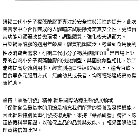
研褐二代小分子褐藻醣膠更專注於安全性與活性的提升，此次
與醫學中心合作完成的人體臨床試驗除肯定其安全性，更證實
其功能可顯著改善微環境、調整體質、強化後天調節力。
由於褐藻醣膠的適用年齡層、體質範圍廣泛，考量到食用便利
®
性及消費者需求，研褐二代小分子褐藻醣膠FOII
是市場上少
見的台灣小分子褐藻醣膠的液態劑型，與固態劑型相比，除了
能夠提高身體利用率，經實測適口性達95%以上，適合直飲、
吞食等多元服用方式，無論幼兒或長者，均可輕鬆達成高效健
康輔助。
堅持「藥品研發」精神 輕采國際站穩生醫發展領域
「保健食品最基本的用途是補充我們所需的營養及發揮機能，
因此輕采特別著重研發技術更新。秉持『藥品研發』精神、嚴
謹依循科學實證，以確保產品的品質與效能。」輕采國際總經
理黃銘信如此說。