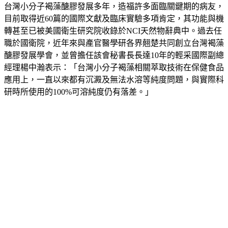
台灣小分子褐藻醣膠發展多年，造福許多面臨關鍵期的病友，
目前取得近60篇的國際文獻及臨床實驗多項肯定，其功能與機
轉甚至已被美國衛生研究院收錄於NCI天然物辭典中。過去任
職於國衛院，近年來與產官醫學研各界翹楚共同創立台灣褐藻
醣膠發展學會，並曾擔任該會秘書長長達10年的輕采國際副總
經理楊中瀚表示：「台灣小分子褐藻相關萃取技術在保健食品
應用上，一直以來都有沉澱及無法水溶等純度問題，與實際科
研時所使用的100%可溶純度仍有落差。」