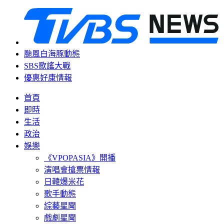
颱風白海豚動態
SBS歌謠大戰
優惠好康情報
首頁
即時
生活
政治
娛樂
《VPOPASIA》開播
演唱會搶票情報
日韓爆米花
歌手動態
綜藝星聞
戲劇星聞