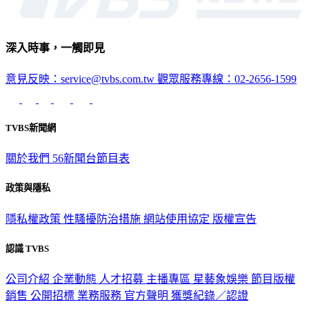
深入時事，一觸即見
意見反映：service@tvbs.com.tw
觀眾服務專線：02-2656-1599
TVBS新聞網
關於我們
56新聞台節目表
政策與隱私
隱私權政策
性騷擾防治措施
網站使用協定
版權宣告
認識 TVBS
公司介紹
企業動態
人才招募
主播專區
星藝象娛樂
節目版權
銷售
公開招標
業務服務
官方聲明
獲獎紀錄／認證