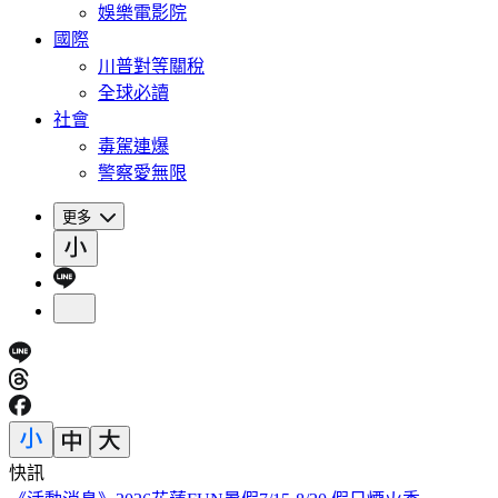
娛樂電影院
國際
川普對等關稅
全球必讀
社會
毒駕連爆
警察愛無限
更多
快訊