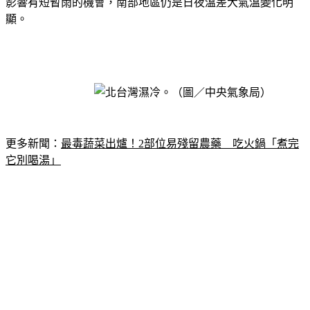
影響有短暫雨的機會，南部地區仍是日夜溫差大氣溫變化明
顯。
更多新聞：
最毒蔬菜出爐！2部位易殘留農藥　吃火鍋「煮完
它別喝湯」