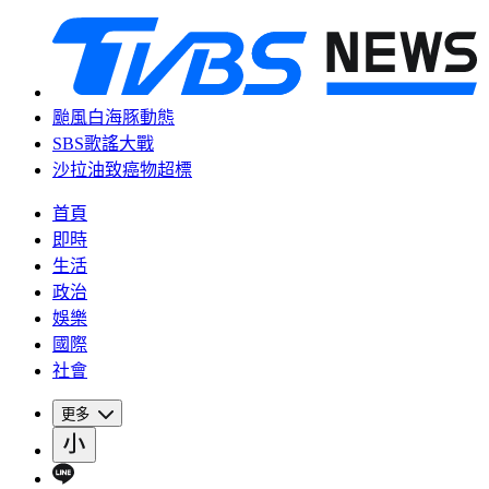
颱風白海豚動態
SBS歌謠大戰
沙拉油致癌物超標
首頁
即時
生活
政治
娛樂
國際
社會
更多