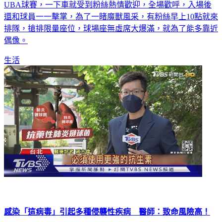
UBA球賽，一下車就受到粉絲熱情歡迎，全場歡呼，入場後
還和球員一一擊掌，為了一睹魔獸風采，有粉絲早上10點就來
排隊，搶排限量座位，球場座無虛席大爆滿，就為了能多靠近
偶像。
生活
感染「這病毒」引起多種侵襲性疾病 醫師：致命風險高！