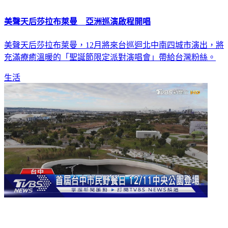
美聲天后莎拉布萊曼 亞洲巡演啟程開唱
美聲天后莎拉布萊曼，12月將來台巡迴北中南四城市演出，將
充滿療癒溫暖的「聖誕節限定派對演唱會」帶給台灣粉絲。
生活