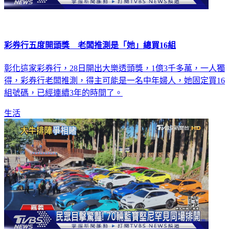
彩券行五度開頭獎 老闆推測是「她」總買16組
彰化這家彩券行，28日開出大樂透頭獎，1億3千多萬，一人獨
得，彩券行老闆推測，得主可能是一名中年婦人，她固定買16
組號碼，已經連續3年的時間了。
生活