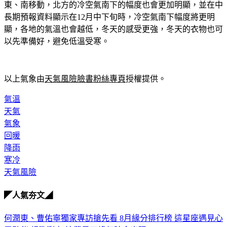
東、南移動，北方的冷空氣南下的幅度也會更加明顯，並在中
長期預報資料顯示在12月中下旬時，冷空氣南下幅度將更明
顯，各地的氣溫也會越低，冬天的感受更強，冬天的衣物也可
以先準備好，避免低溫受寒。
以上氣象由
天氣風險臉書粉絲專頁
授權提供。
氣溫
天氣
氣象
回暖
降雨
寒冷
天氣風險
◤人氣夯文◢
何潤東、曹佑寧獨家專訪搶先看
8月緣分排行榜 這星座遇見心