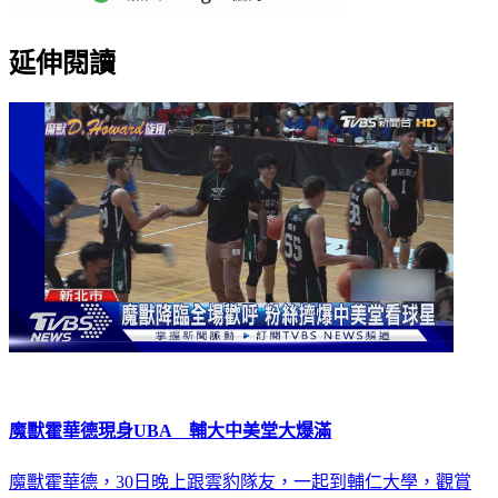
延伸閱讀
魔獸霍華德現身UBA 輔大中美堂大爆滿
魔獸霍華德，30日晚上跟雲豹隊友，一起到輔仁大學，觀賞