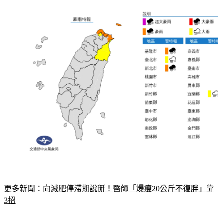
更多新聞：
向減肥停滯期說掰！醫師「爆瘦20公斤不復胖」靠
3招