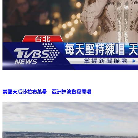
美聲天后莎拉布萊曼 亞洲巡演啟程開唱