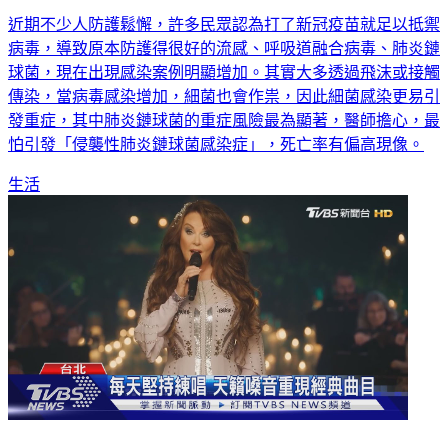
近期不少人防護鬆懈，許多民眾認為打了新冠疫苗就足以抵禦
病毒，導致原本防護得很好的流感、呼吸道融合病毒、肺炎鏈
球菌，現在出現感染案例明顯增加。其實大多透過飛沫或接觸
傳染，當病毒感染增加，細菌也會作祟，因此細菌感染更易引
發重症，其中肺炎鏈球菌的重症風險最為顯著，醫師擔心，最
怕引發「侵襲性肺炎鏈球菌感染症」，死亡率有偏高現像。
生活