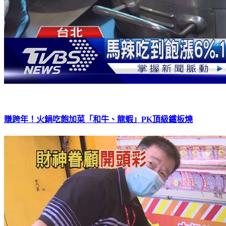
賺跨年！火鍋吃飽加菜「和牛、龍蝦」PK頂級鐵板燒