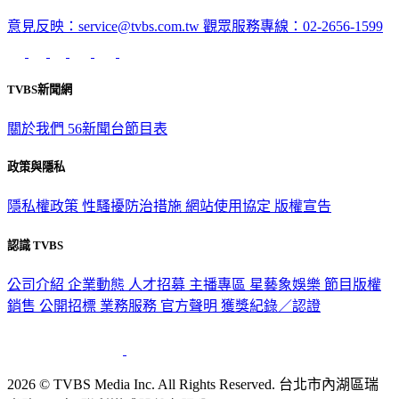
意見反映：service@tvbs.com.tw
觀眾服務專線：02-2656-1599
TVBS新聞網
關於我們
56新聞台節目表
政策與隱私
隱私權政策
性騷擾防治措施
網站使用協定
版權宣告
認識 TVBS
公司介紹
企業動態
人才招募
主播專區
星藝象娛樂
節目版權
銷售
公開招標
業務服務
官方聲明
獲獎紀錄／認證
2026 © TVBS Media Inc. All Rights Reserved. 台北市內湖區瑞