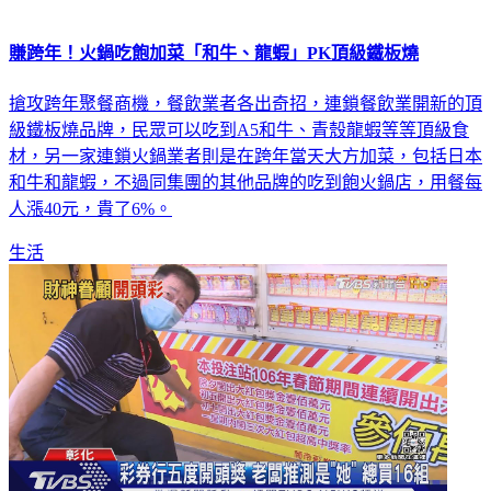
賺跨年！火鍋吃飽加菜「和牛、龍蝦」PK頂級鐵板燒
搶攻跨年聚餐商機，餐飲業者各出奇招，連鎖餐飲業開新的頂
級鐵板燒品牌，民眾可以吃到A5和牛、青殼龍蝦等等頂級食
材，另一家連鎖火鍋業者則是在跨年當天大方加菜，包括日本
和牛和龍蝦，不過同集團的其他品牌的吃到飽火鍋店，用餐每
人漲40元，貴了6%。
生活