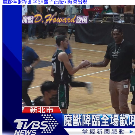
靈夥伴
超準測字!這輩子正緣何時會出現