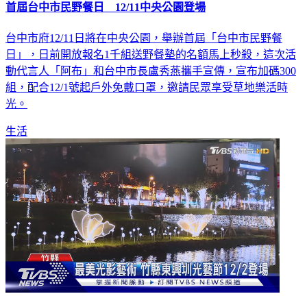
首屆台中市民野餐日 12/11中央公園登場
台中市府12/11日將在中央公園，舉辦首屆「台中市民野餐
日」，日前開放報名1千組送野餐墊的名額馬上秒殺，這次活
動代言人「阿布」和台中市長盧秀燕攜手宣傳，宣布加碼300
組，配合12/1號起戶外免戴口罩，邀請民眾享受草地樂活時
光。
生活