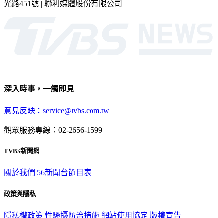
光路451號 | 聯利媒體股份有限公司
深入時事，一觸即見
意見反映：service@tvbs.com.tw
觀眾服務專線：02-2656-1599
TVBS新聞網
關於我們
56新聞台節目表
政策與隱私
隱私權政策
性騷擾防治措施
網站使用協定
版權宣告