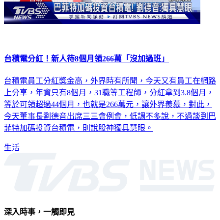
台積電分紅！新人待8個月領266萬「沒加過班」
台積電員工分紅獎金高，外界時有所聞，今天又有員工在網路
上分享，年資只有8個月，31職等工程師，分紅拿到3.8個月，
等於可領超過44個月，也就是266萬元，讓外界羨慕，對此，
今天董事長劉德音出席三三會例會，低調不多說，不過談到巴
菲特加碼投資台積電，則說股神獨具慧眼。
生活
深入時事，一觸即見