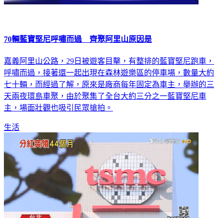
70輛藍寶堅尼呼嘯而過 齊聚阿里山原因是
嘉義阿里山公路，29日被遊客目擊，有整排的藍寶堅尼跑車，
呼嘯而過，接著還一起出現在森林遊樂區的停車場，數量大約
七十輛，而經過了解，原來是廠商每年固定為車主，舉辦的三
天兩夜環島車聚，由於聚集了全台大約三分之一藍寶堅尼車
主，場面壯觀也吸引民眾搶拍。
生活