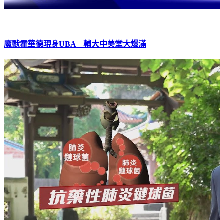
魔獸霍華德現身UBA 輔大中美堂大爆滿