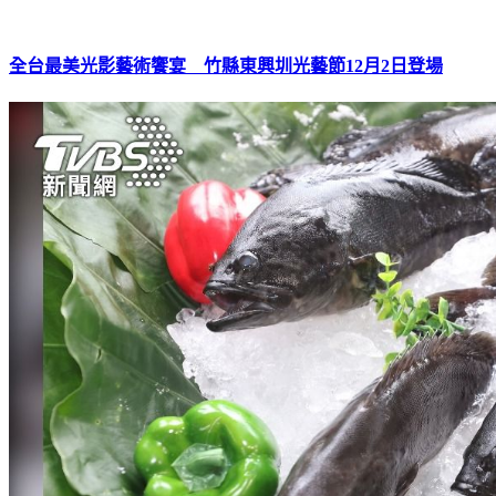
全台最美光影藝術饗宴 竹縣東興圳光藝節12月2日登場