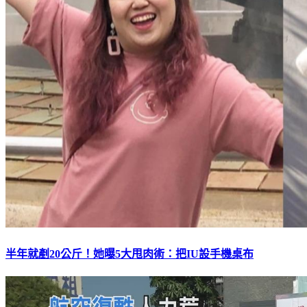
半年就剷20公斤！她曝5大甩肉術：把IU設手機桌布