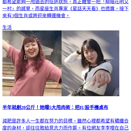
都希望能夠一甩過去的低迷狀態，真正體會一把「柳暗花明又
一村」的感覺，而星座生肖專家《星話天天看》也透露，接下
來有3個生肖或將迎來轉運機會。
生活
半年就剷20公斤！她曝5大甩肉術：把IU設手機桌布
減肥是許多人一生都在努力的目標，雖然心裡都希望有穠纖合
度的身材，卻往往敗給意志力而作罷。有位網友李李哩在自己