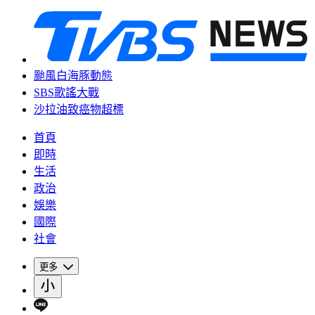
颱風白海豚動態
SBS歌謠大戰
沙拉油致癌物超標
首頁
即時
生活
政治
娛樂
國際
社會
更多