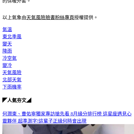
的保暖外套。
以上氣象由
天氣風險臉書粉絲專頁
授權提供。
氣溫
東北季風
變天
降雨
冷空氣
變冷
天氣風險
北部天氣
下雨機率
◤人氣夯文◢
何潤東、曹佑寧獨家專訪搶先看
8月緣分排行榜 這星座遇見心
靈夥伴
超準測字!這輩子正緣何時會出現