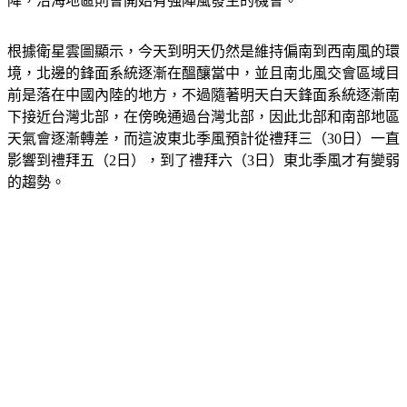
降，沿海地區則會開始有強陣風發生的機會。
根據衛星雲圖顯示，今天到明天仍然是維持偏南到西南風的環
境，北邊的鋒面系統逐漸在醞釀當中，並且南北風交會區域目
前是落在中國內陸的地方，不過隨著明天白天鋒面系統逐漸南
下接近台灣北部，在傍晚通過台灣北部，因此北部和南部地區
天氣會逐漸轉差，而這波東北季風預計從禮拜三（30日）一直
影響到禮拜五（2日），到了禮拜六（3日）東北季風才有變弱
的趨勢。