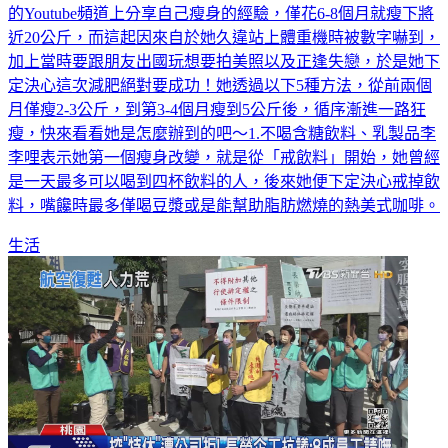
的Youtube頻道上分享自己瘦身的經驗，僅花6-8個月就瘦下將
近20公斤，而這起因來自於她久違站上體重機時被數字嚇到，
加上當時要跟朋友出國玩想要拍美照以及正逢失戀，於是她下
定決心這次減肥絕對要成功！她透過以下5種方法，從前兩個
月僅瘦2-3公斤，到第3-4個月瘦到5公斤後，循序漸進一路狂
瘦，快來看看她是怎麼辦到的吧～1.不喝含糖飲料、乳製品李
李哩表示她第一個瘦身改變，就是從「戒飲料」開始，她曾經
是一天最多可以喝到四杯飲料的人，後來她便下定決心戒掉飲
料，嘴饞時最多僅喝豆漿或是能幫助脂肪燃燒的熱美式咖啡。
生活