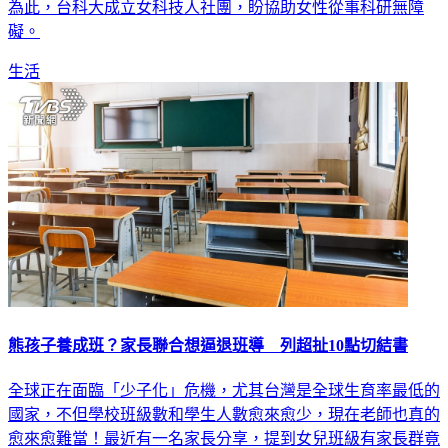
為此，台科大成立女科技人社團，盼協助女性從事科研無障
礙。
生活
熊孩子養成班？家長聯合想逼退班導 列超扯10點切結書
全球正在面臨「少子化」危機，尤其台灣是全球生育率最低的
國家，不但學校班級數和學生人數愈來愈少，現在老師也真的
愈來愈難當！最近有一名家長分享，提到女兒班級有家長群竟