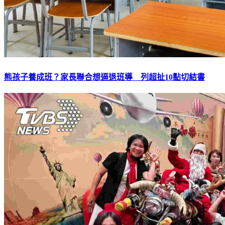
熊孩子養成班？家長聯合想逼退班導 列超扯10點切結書