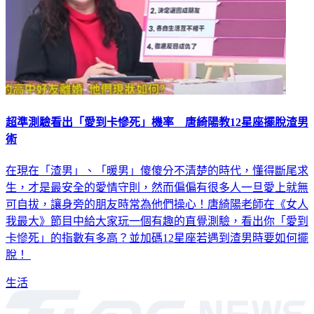
超準測驗看出「愛到卡慘死」機率 唐綺陽教12星座擺脫渣男
術
在現在「渣男」、「暖男」傻傻分不清楚的時代，懂得斷尾求
生，才是最安全的愛情守則，然而偏偏有很多人一旦愛上就無
可自拔，讓身旁的朋友時常為他們操心！唐綺陽老師在《女人
我最大》節目中給大家玩一個有趣的直覺測驗，看出你「愛到
卡慘死」的指數有多高？並加碼12星座若遇到渣男時要如何擺
脫！
生活