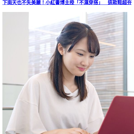
下雨天也不失美麗！小紅書博主授「不濕穿搭」 這款鞋超夯