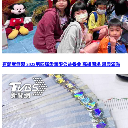
有愛就無礙 2022第四屆愛無限公益餐會 高雄開場 恩典滿溢