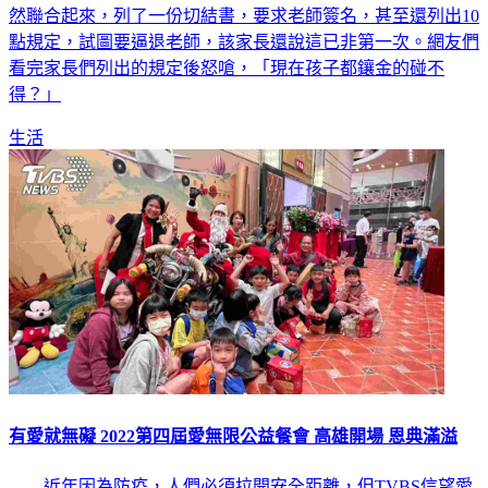
然聯合起來，列了一份切結書，要求老師簽名，甚至還列出10
點規定，試圖要逼退老師，該家長還說這已非第一次。網友們
看完家長們列出的規定後怒嗆，「現在孩子都鑲金的碰不
得？」
生活
有愛就無礙 2022第四屆愛無限公益餐會 高雄開場 恩典滿溢
近年因為防疫，人們必須拉開安全距離，但TVBS信望愛