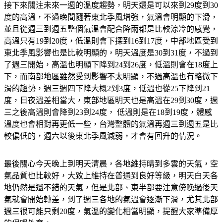
接下來關注未來一週的溫度趨勢，明天還是可以來到29度到30
度的高溫，不過晚間隨著東北季風增強，氣溫會明顯的下滑，
並且從週三到週五整個氣溫會配合降雨都是比較涼冷的感覺，
高溫只有19到20度，低溫則會下探到16到17度，中部地區受到
東北季風影響也是比較明顯的，明天溫度是30到31度，不過到
了週三開始，高溫也明顯下降到24到26度，低溫則會在18度上
下，而南部地區雖然受到影響不太明顯，不過高溫也有略微下
滑的趨勢，週三週四下降大概2到3度，低溫也從25下降到21
度，日夜溫差相當大，東部地區明天也是高溫在29到30度，週
三之後高溫則會降到23到24度， 低溫則是在18到19度，體感
溫度也會相對再更低一些，台灣整體的氣溫再週三到週五是比
較偏低的，週六以後東北季風減弱，才會有回升的情況。
最後關心今天晚上到明天清晨，各地維持晴到多雲的天氣，空
氣品質也比較好，大致上維持在普通到良好等級，明天白天各
地仍然是還不錯的天氣，但是北部、東半部要注意傍晚過後天
氣就會開始轉差，到了週三各地的氣溫會逐漸下滑，尤其北部
週三很可能只剩20度，氣溫的變化相當明顯，提醒大家準備厚