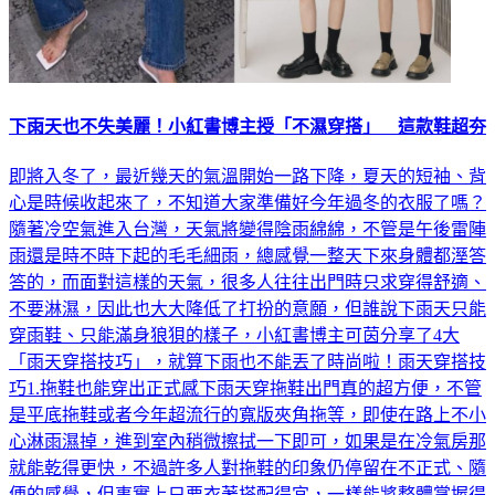
下雨天也不失美麗！小紅書博主授「不濕穿搭」 這款鞋超夯
即將入冬了，最近幾天的氣溫開始一路下降，夏天的短袖、背
心是時候收起來了，不知道大家準備好今年過冬的衣服了嗎？
隨著冷空氣進入台灣，天氣將變得陰雨綿綿，不管是午後雷陣
雨還是時不時下起的毛毛細雨，總感覺一整天下來身體都溼答
答的，而面對這樣的天氣，很多人往往出門時只求穿得舒適、
不要淋濕，因此也大大降低了打扮的意願，但誰說下雨天只能
穿雨鞋、只能滿身狼狽的樣子，小紅書博主可茵分享了4大
「雨天穿搭技巧」，就算下雨也不能丟了時尚啦！雨天穿搭技
巧1.拖鞋也能穿出正式感下雨天穿拖鞋出門真的超方便，不管
是平底拖鞋或者今年超流行的寬版夾角拖等，即使在路上不小
心淋雨濕掉，進到室內稍微擦拭一下即可，如果是在冷氣房那
就能乾得更快，不過許多人對拖鞋的印象仍停留在不正式、隨
便的感覺，但事實上只要衣著搭配得宜，一樣能將整體掌握得