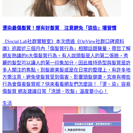
燙染最傷髮質！想有好髮質 注意避免「這些」壞習慣
《Social Lab社群實驗室》本次透過《OpView社群口碑資料
庫》追蹤近三個月內「傷髮質行為」相關話題聲量，帶您了解
網友熱議的6大傷髮質行為。有人說頭髮是人的第二張臉，秀
麗的髮型可以讓人的第一印象加分，因此維持造型與髮質是許
多人關注的焦點。到髮廊美髮或是在日常的整理上，有許多地
方需注意，避免使髮質受到傷害、影響頭髮健康。究竟有哪些
行為會傷害髮質呢？快來看看網友們怎麼說！「燙、染」容易
傷髮質 網友建議日常「洗頭、吹髮」溫度要小心！
生活