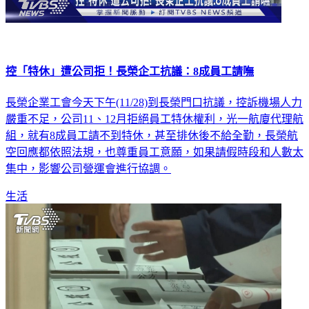
控「特休」遭公司拒！長榮企工抗議：8成員工請嘸
長榮企業工會今天下午(11/28)到長榮門口抗議，控訴機場人力
嚴重不足，公司11、12月拒絕員工特休權利，光一航廈代理航
組，就有8成員工請不到特休，甚至排休後不給全勤，長榮航
空回應都依照法規，也尊重員工意願，如果請假時段和人數太
集中，影響公司營運會進行協調。
生活