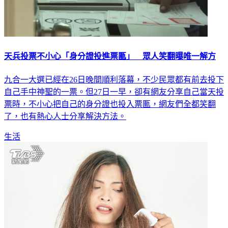
天兵投票不小心「身分證投進票匭」 眾人笑翻曝唯一解方
九合一大選已經在26日晚間順利落幕，不少民眾都有前去投下
自己手中神聖的一票。但27日一早，卻有網友分享自己當天投
票時，不小心把自己的身分證也投入票匭，網友們全都笑翻
了，也有熱心人士分享解決方法。
生活