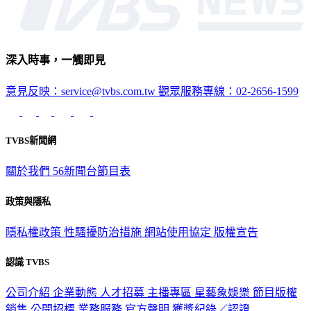
深入時事，一觸即見
意見反映：service@tvbs.com.tw
觀眾服務專線：02-2656-1599
TVBS新聞網
關於我們
56新聞台節目表
政策與隱私
隱私權政策
性騷擾防治措施
網站使用協定
版權宣告
認識 TVBS
公司介紹
企業動態
人才招募
主播專區
星藝象娛樂
節目版權
銷售
公開招標
業務服務
官方聲明
獲獎紀錄／認證