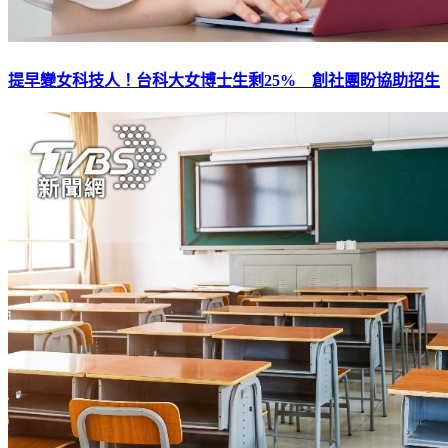
提早變女科技人！台科大女博士生剩25% 創社團盼協助招生