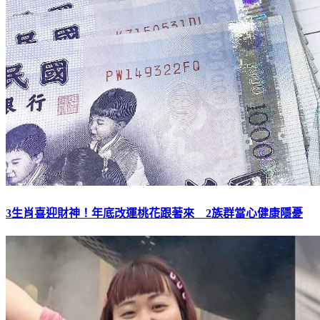
3生肖喜迎財神！年底改運桃花跟著來 2族群當心健康隱憂