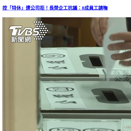
控「特休」遭公司拒！長榮企工抗議：8成員工請嘸