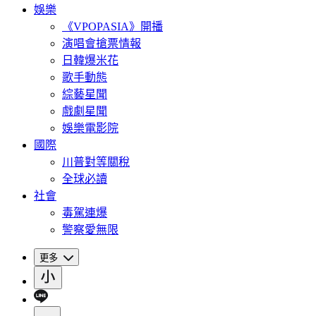
娛樂
《VPOPASIA》開播
演唱會搶票情報
日韓爆米花
歌手動態
綜藝星聞
戲劇星聞
娛樂電影院
國際
川普對等關稅
全球必讀
社會
毒駕連爆
警察愛無限
更多