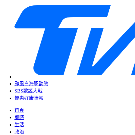
颱風白海豚動態
SBS歌謠大戰
優惠好康情報
首頁
即時
生活
政治