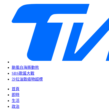
颱風白海豚動態
SBS歌謠大戰
沙拉油致癌物超標
首頁
即時
生活
政治