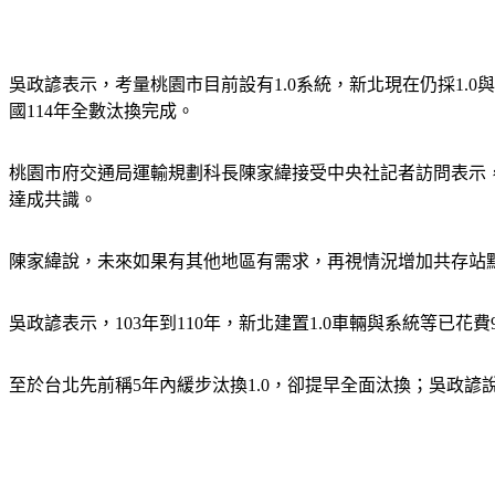
吳政諺表示，考量桃園市目前設有1.0系統，新北現在仍採1.0與
國114年全數汰換完成。
桃園市府交通局運輸規劃科長陳家緯接受中央社記者訪問表示，桃
達成共識。
陳家緯說，未來如果有其他地區有需求，再視情況增加共存站點
吳政諺表示，103年到110年，新北建置1.0車輛與系統等已花
至於台北先前稱5年內緩步汰換1.0，卻提早全面汰換；吳政