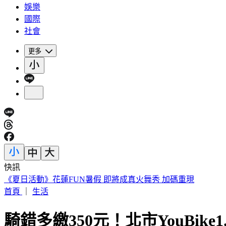
娛樂
國際
社會
更多
快訊
《夏日活動》花蓮FUN暑假 即將成真火舞秀 加碼重現
首頁
｜
生活
騎錯多繳350元！北市YouBike