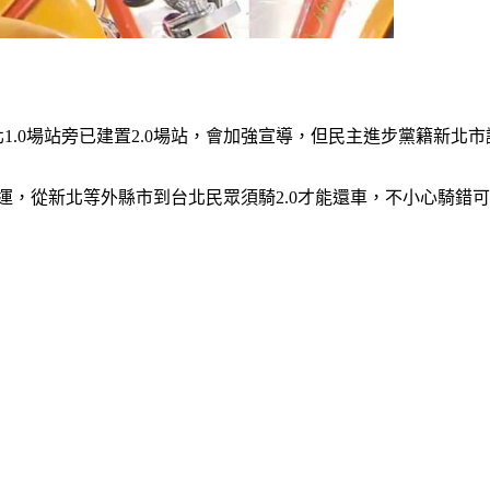
，新北1.0場站旁已建置2.0場站，會加強宣導，但民主進步黨籍新
停止營運，從新北等外縣市到台北民眾須騎2.0才能還車，不小心騎錯