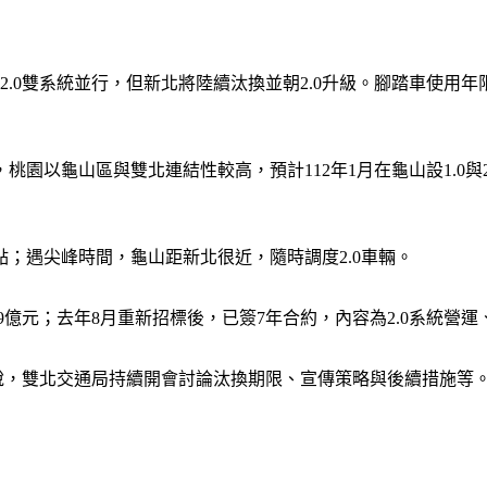
2.0雙系統並行，但新北將陸續汰換並朝2.0升級。腳踏車使用年限
園以龜山區與雙北連結性較高，預計112年1月在龜山設1.0與2
；遇尖峰時間，龜山距新北很近，隨時調度2.0車輛。
費9億元；去年8月重新招標後，已簽7年合約，內容為2.0系統營運
諺說，雙北交通局持續開會討論汰換期限、宣傳策略與後續措施等