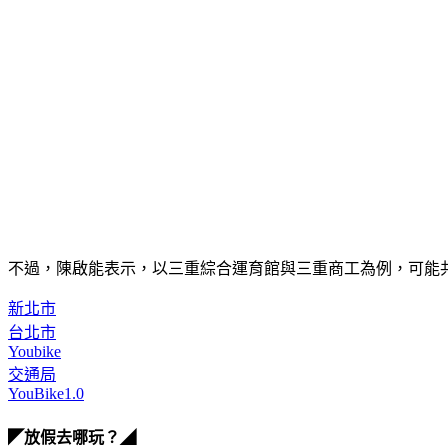
不過，陳啟能表示，以三重綜合運育館與三重商工為例，可能共有
新北市
台北市
Youbike
交通局
YouBike1.0
◤放假去哪玩？◢