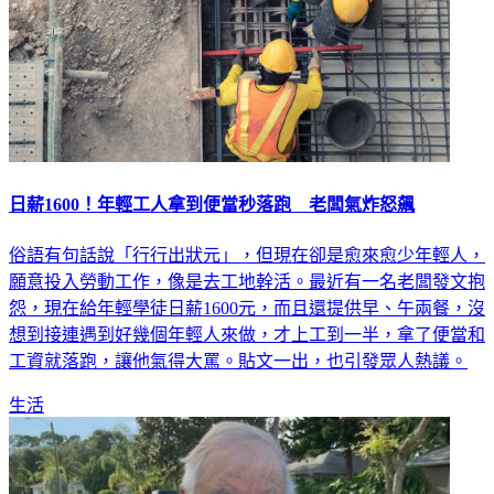
日薪1600！年輕工人拿到便當秒落跑 老闆氣炸怒飆
俗語有句話說「行行出狀元」，但現在卻是愈來愈少年輕人，
願意投入勞動工作，像是去工地幹活。最近有一名老闆發文抱
怨，現在給年輕學徒日薪1600元，而且還提供早、午兩餐，沒
想到接連遇到好幾個年輕人來做，才上工到一半，拿了便當和
工資就落跑，讓他氣得大罵。貼文一出，也引發眾人熱議。
生活