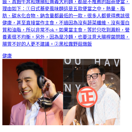
飯、真飽牛丼和燻腸紅醬義大利麵，都是不推薦的超商便當，
理由如下：①日式蕎麥風味麵這是五款便當之中，熱量、脂
肪、碳水化合物、鈉含量都最低的一款，很多人都覺得應該很
健康，甚至直接當作主食，不過因為沒有蔬菜纖維、沒有蛋白
質和油脂，所以非常不ok。如果當主食，等於只吃到澱粉，營
養素很不均衡。另外，因為是冷麵，也要注意大腸桿菌問題，
腸胃不好的人更不建議。②黑松露野菇燉飯
健康