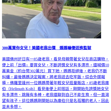
300萬買你女兒！美國老翁出價 媽媽嚇傻送進監獄
美國佛州近日有一85歲老翁，看見母親帶著女兒在商店購物，
便上前「出價」要買女兒，不斷誇獎女兒有多漂亮，還喊價10
萬美金（約台幣302萬元）買下她，媽媽拒絕後，老翁仍不斷
糾纏，最後媽媽決定報案，將老翁送去吃牢飯。綜合外媒報
導，佛羅里達州一位媽媽帶著年輕女兒逛量販店，85歲老翁庫
伯（Hellmuth Kolb）看見後便上前搭話，剛開始先誇獎她女兒
有多漂亮、跳舞有多棒，老翁還聊到自己不能生育，但一直渴
望有孩子。這位媽媽剛開始以為庫伯只是名孤獨的老人，因此
並未多想。