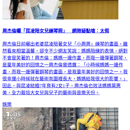
周杰倫曬「昆凌陪女兒練琴照」 網揪疑點嗆：太假
周杰倫日前曬出老婆昆凌陪著女兒「小周周」練琴的畫面，雖
然看來相當溫馨，卻令不少網友笑說：媽媽陪練的表情，絕對
不會是笑著的！周杰倫：媽媽一邊作畫，而我一邊彈著鋼琴，
是童年美好的回憶之一周杰倫曾透露：「小時候媽媽一邊作
畫，而我一邊彈著鋼琴的畫面，是我童年美好的回憶之一。我
很幸運小時候就在藝術氛圍裡長大，媽媽給我很大的影響。」
因此，與昆凌結婚7年育有2女1子，周杰倫也效法媽媽葉惠
美，全力栽培大女兒與兒子的藝術與音樂天份。
娛樂