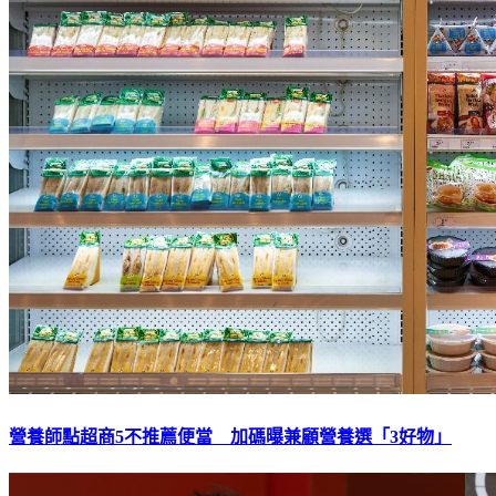
營養師點超商5不推薦便當 加碼曝兼顧營養選「3好物」