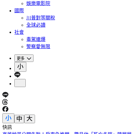
娛樂電影院
國際
川普對等關稅
全球必讀
社會
毒駕連爆
警察愛無限
更多
快訊