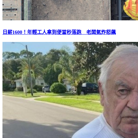
日薪1600！年輕工人拿到便當秒落跑 老闆氣炸怒飆