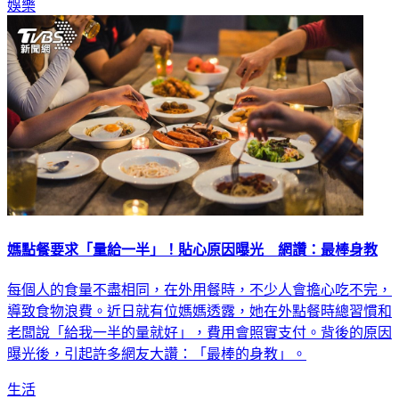
娛樂
媽點餐要求「量給一半」！貼心原因曝光 網讚：最棒身教
每個人的食量不盡相同，在外用餐時，不少人會擔心吃不完，
導致食物浪費。近日就有位媽媽透露，她在外點餐時總習慣和
老闆說「給我一半的量就好」，費用會照實支付。背後的原因
曝光後，引起許多網友大讚：「最棒的身教」。
生活