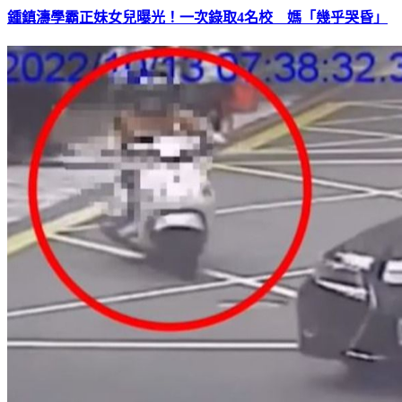
鍾鎮濤學霸正妹女兒曝光！一次錄取4名校 媽「幾乎哭昏」