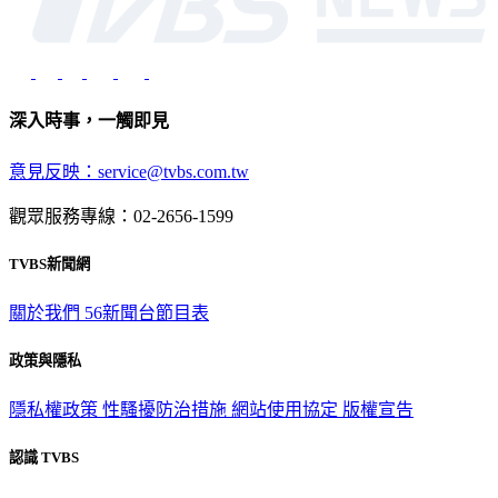
深入時事，一觸即見
意見反映：service@tvbs.com.tw
觀眾服務專線：02-2656-1599
TVBS新聞網
關於我們
56新聞台節目表
政策與隱私
隱私權政策
性騷擾防治措施
網站使用協定
版權宣告
認識 TVBS