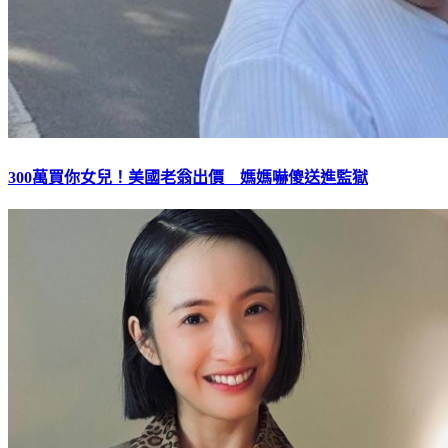
300萬買你女兒！美國老翁出價 媽媽嚇傻送進監獄