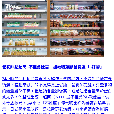
營養師點超商5不推薦便當 加碼曝兼顧營養選「3好物」
24小時的便利超商是很多人解決三餐的地方，不過超商便當要
慎選，看起來健康的不見得真正健康！營養師提醒，有些食物
的熱量雖然不高，但是鈉含量卻偏高，或是油脂含量高於蛋白
質太多，他整理出統一超商（7-11）最不推薦的5款便當，供
外食族參考。5款小七「不推薦」便當張家祥營養師在臉書表
示，日式蕎麥風味麵、黑松露野菇燉飯、燕麥奶蔬食海鮮焗