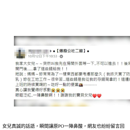
女兒真誠的話語，瞬間讓原PO一陣鼻酸，網友也紛紛留言回