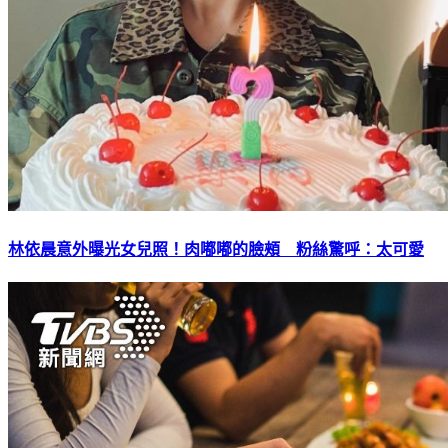
林依晨意外曝光女兒照！肉嘟嘟的臉頰 粉絲驚呼：太可愛