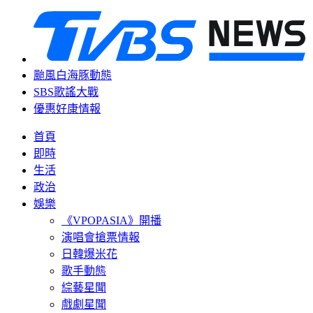
颱風白海豚動態
SBS歌謠大戰
優惠好康情報
首頁
即時
生活
政治
娛樂
《VPOPASIA》開播
演唱會搶票情報
日韓爆米花
歌手動態
綜藝星聞
戲劇星聞