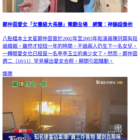
鄭仲茵愛女「女團級大長腿」電翻全場 網驚：神韻超像他
八點檔本土女星鄭仲茵曾於2002年至2003年和演員陳冠霖有段
過婚姻，雖然才短短一年的時間，不過兩人仍生下一名女兒，
一轉眼愛女也已經是一名亭亭玉立的美少女了。然而，鄭仲茵
週二（10/11）罕見曬出愛女合照，瞬間引起騷動。
娛樂