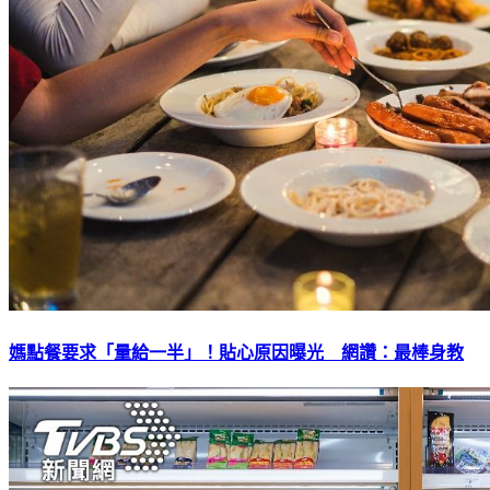
媽點餐要求「量給一半」！貼心原因曝光 網讚：最棒身教