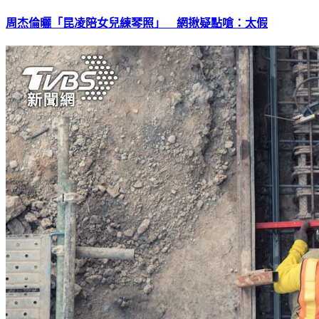
周杰倫曬「昆凌陪女兒練琴照」 網揪疑點嗆：太假