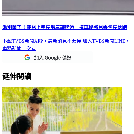
媽別鬧了！載兒上學先喝三罐啤酒 撞車後將兒丟包先落跑
下載TVBS新聞APP，最新消息不漏接
加入TVBS新聞LINE，
重點新聞一次看
延伸閱讀