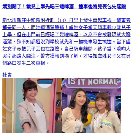
媽別鬧了！載兒上學先喝三罐啤酒 撞車後將兒丟包先落跑
新北市新莊中和街附近昨（13）日早上發生兩起車禍，肇事者
都是同一人，而她還酒駕肇逃！盧姓女子當天騎車載12歲兒子
上學，但在出門前已經喝了幾罐啤酒，以為不會被發現就大膽
酒駕，殊不知都還沒到學校就先和一輛機車發生擦撞。當下盧
姓女子竟把兒子丟包在路邊，自己騎車離開，孩子當下嚎啕大
哭引起路人關注，警方獲報到場了解，才得知盧姓女子又在另
個路口發生二次車禍。
社會