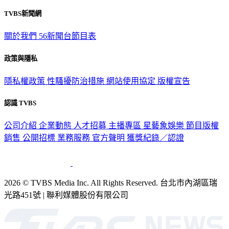
TVBS新聞網
關於我們
56新聞台節目表
政策與隱私
隱私權政策
性騷擾防治措施
網站使用協定
版權宣告
認識 TVBS
公司介紹
企業動態
人才招募
主播專區
星藝象娛樂
節目版權
銷售
公開招標
業務服務
官方聲明
獲獎紀錄／認證
2026 © TVBS Media Inc. All Rights Reserved. 台北市內湖區瑞
光路451號 | 聯利媒體股份有限公司