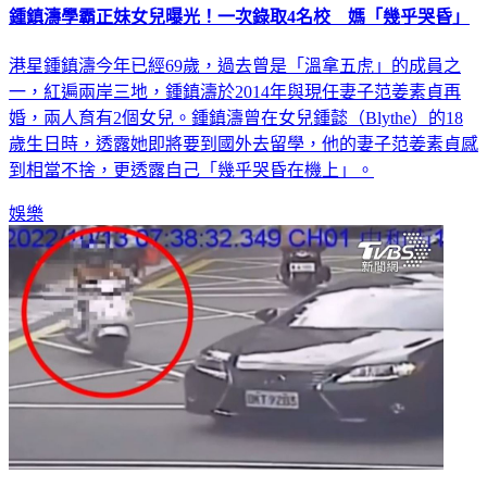
鍾鎮濤學霸正妹女兒曝光！一次錄取4名校 媽「幾乎哭昏」
港星鍾鎮濤今年已經69歲，過去曾是「溫拿五虎」的成員之
一，紅遍兩岸三地，鍾鎮濤於2014年與現任妻子范姜素貞再
婚，兩人育有2個女兒。鍾鎮濤曾在女兒鍾懿（Blythe）的18
歲生日時，透露她即將要到國外去留學，他的妻子范姜素貞感
到相當不捨，更透露自己「幾乎哭昏在機上」。
娛樂