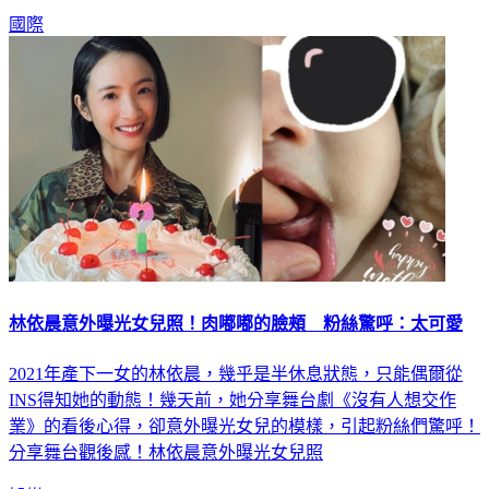
國際
林依晨意外曝光女兒照！肉嘟嘟的臉頰 粉絲驚呼：太可愛
2021年產下一女的林依晨，幾乎是半休息狀態，只能偶爾從
INS得知她的動態！幾天前，她分享舞台劇《沒有人想交作
業》的看後心得，卻意外曝光女兒的模樣，引起粉絲們驚呼！
分享舞台觀後感！林依晨意外曝光女兒照