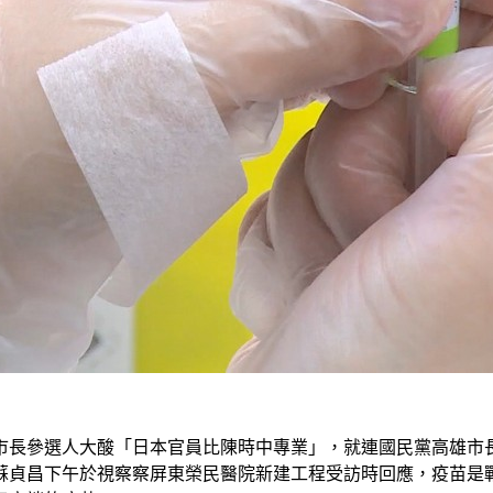
長參選人大酸「日本官員比陳時中專業」，就連國民黨高雄市長參
蘇貞昌下午於視察察屏東榮民醫院新建工程受訪時回應，疫苗是