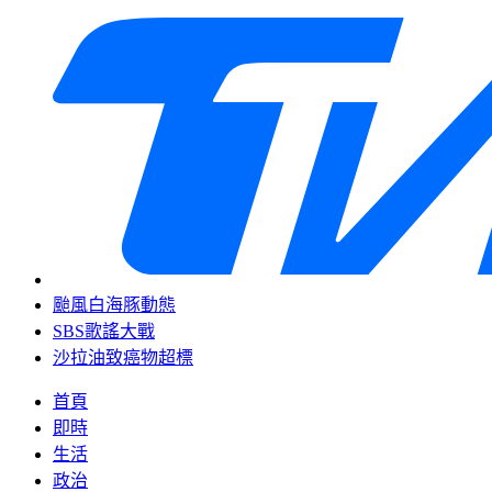
颱風白海豚動態
SBS歌謠大戰
沙拉油致癌物超標
首頁
即時
生活
政治