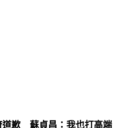
府道歉 蘇貞昌：我也打高端