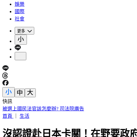
娛樂
國際
社會
更多
快訊
白海豚暴風圈極大又變慢！恐「掃過北部陸地」影響拉長
首頁
｜
生活
沒認證赴日本卡關！在野要政