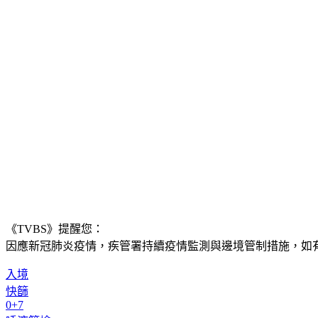
《TVBS》提醒您：
因應新冠肺炎疫情，疾管署持續疫情監測與邊境管制措施，
如有
入境
快篩
0+7