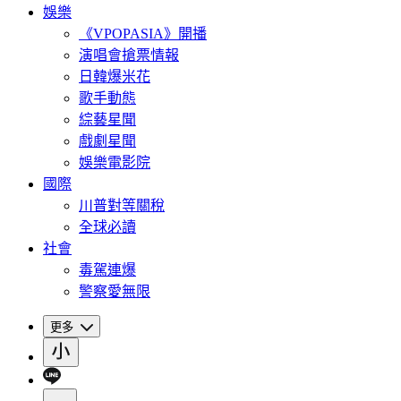
娛樂
《VPOPASIA》開播
演唱會搶票情報
日韓爆米花
歌手動態
綜藝星聞
戲劇星聞
娛樂電影院
國際
川普對等關稅
全球必讀
社會
毒駕連爆
警察愛無限
更多