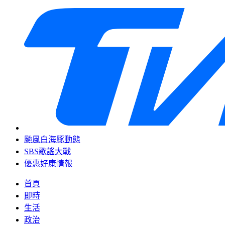
颱風白海豚動態
SBS歌謠大戰
優惠好康情報
首頁
即時
生活
政治