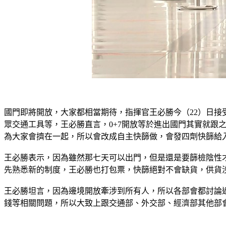
國門即將開放，大家都相當期待，指揮官王必勝今（22）日接
眾交通工具等，王必勝直言，0+7開放等於進出國門其實就跟
為大家會擠在一起，所以會改成自主快篩做，會發四劑快篩給
王必勝表示，因為雖然那七天可以出門，但是還是要篩檢陰性
先熟悉新的制度，王必勝也打包票，快篩絕對不會缺貨，供貨
王必勝坦言，因為邊境開放牽涉到所有人，所以各部會都討論
錢等相關問題，所以大致上跟交通部、外交部、經濟部其他部