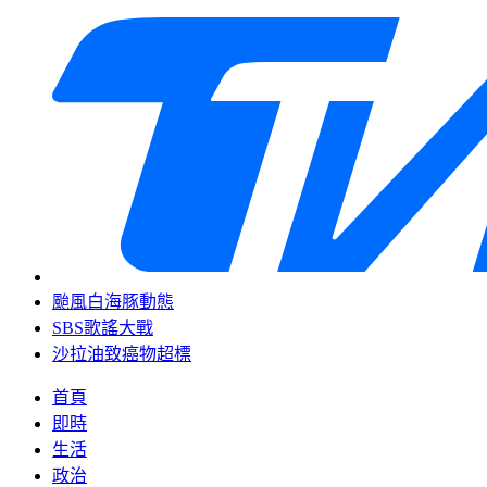
颱風白海豚動態
SBS歌謠大戰
沙拉油致癌物超標
首頁
即時
生活
政治