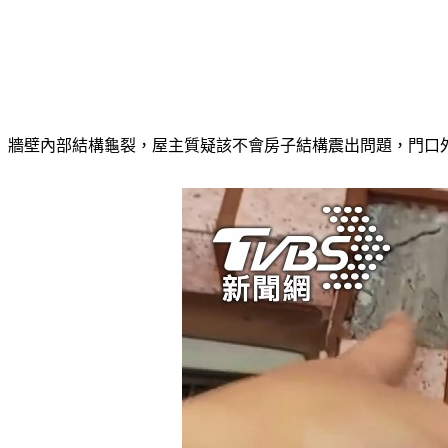
牆壁內部結構龜裂，屋主質疑該不會房子結構震出問題，門口