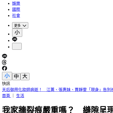
娛樂
國際
社會
更多
快訊
半導體關鍵原料！川普擬祭多晶矽產品15%關稅
首頁
｜
生活
我家牆裂痕嚴重嗎？ 縫隙呈現4