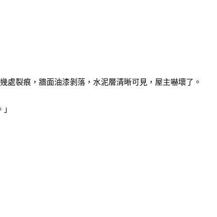
好幾處裂痕，牆面油漆剝落，水泥層清晰可見，屋主嚇壞了。
。」