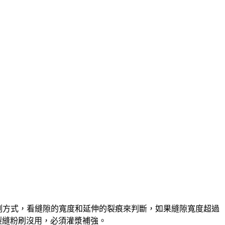
測方式，看縫隙的寬度和延伸的裂痕來判斷，如果縫隙寬度超過
裂縫粉刷沒用，必須灌漿補強。