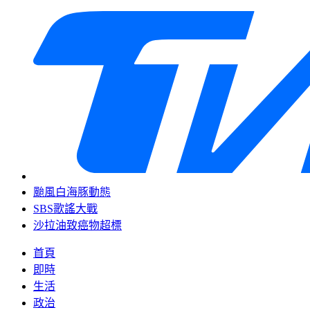
颱風白海豚動態
SBS歌謠大戰
沙拉油致癌物超標
首頁
即時
生活
政治