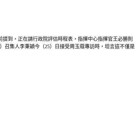
日前提到，正在請行政院評估時程表，指揮中心指揮官王必勝則
P）召集人李秉穎今（25）日接受周玉蔻專訪時，坦言這不僅是