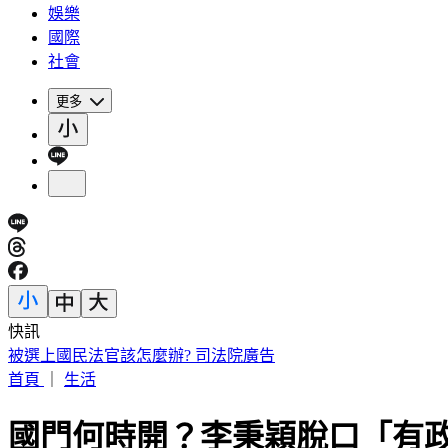
娛樂
國際
社會
更多
快訊
被選上國民法官該怎麼辦? 司法院廣告
首頁
｜
生活
國門何時開？李秉穎脫口「有