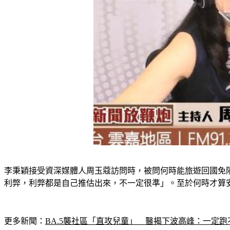
李秉穎接受資深媒體人周玉蔻訪問時，被問何時能旅遊回國免
利弊，利弊都是自己推估出來，不一定很準」。至於何時才算安
更多新聞：
BA.5襲社區「直攻兒童」　醫揭下波高峰：一定跑