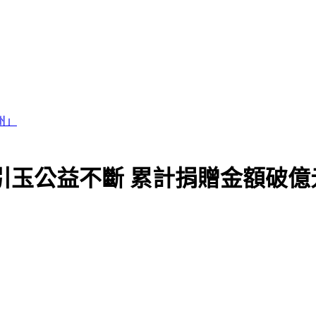
銷」
磚引玉公益不斷 累計捐贈金額破億