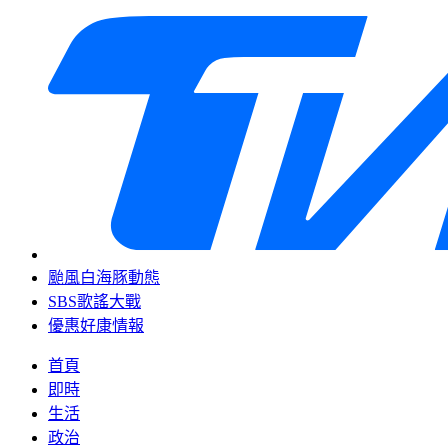
颱風白海豚動態
SBS歌謠大戰
優惠好康情報
首頁
即時
生活
政治