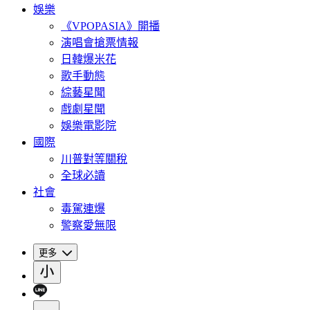
娛樂
《VPOPASIA》開播
演唱會搶票情報
日韓爆米花
歌手動態
綜藝星聞
戲劇星聞
娛樂電影院
國際
川普對等關稅
全球必讀
社會
毒駕連爆
警察愛無限
更多