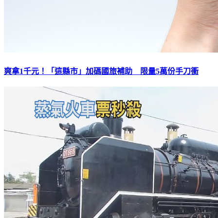
爽拿1千元！「這縣市」加碼國旅補助 限量5萬份手刀衝