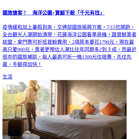
國旅搶客！ 海洋公園+賞鯨下殺「千元有找」
疫情緩和加上暑假到來，交通部國旅振興方案，7/15也開跑，
全台觀光人潮開始湧現，花蓮海洋公園看準商機，跟賞鯨業者
結盟，拿門票可折抵賞鯨費用，2項原本要花1790元，現在最
高只要900元，業者更預估人潮比往年同期多2到３成，而最近
很夯的國旅補助，每人最高可折一晚1300元住宿費，先住先
贏，手腳得加快！
生活