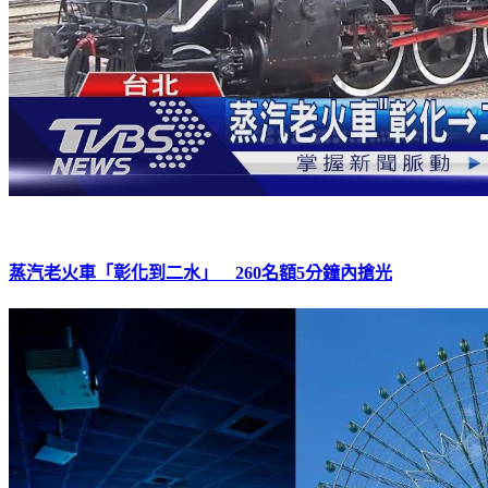
蒸汽老火車「彰化到二水」 260名額5分鐘內搶光