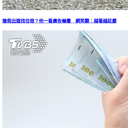
連假出遊找住宿？他一看廣告嚇暈 網笑翻：越看越莊嚴