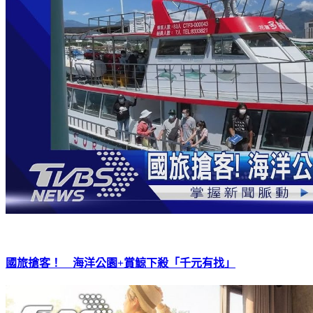
國旅搶客！ 海洋公園+賞鯨下殺「千元有找」