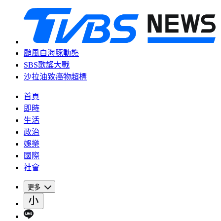
颱風白海豚動態
SBS歌謠大戰
沙拉油致癌物超標
首頁
即時
生活
政治
娛樂
國際
社會
更多