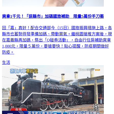
爽拿1千元！「這縣市」加碼國旅補助 限量5萬份手刀衝
回「嘉」真好！配合交通部今（15日）國旅振興措施上路，各
縣市也蓄勢待發準備加碼、帶動買氣。繼桃園搶推方案後，現
在嘉義縣再加碼，祭出「Q碰券活動」，自由行住房補助爽拿
1,000元，限量５萬份，要搶要快！貼心提醒，防疫期間做好
防疫。
生活