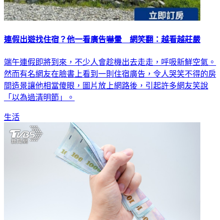
連假出遊找住宿？他一看廣告嚇暈 網笑翻：越看越莊嚴
端午連假即將到來，不少人會趁機出去走走，呼吸新鮮空氣。
然而有名網友在臉書上看到一則住宿廣告，令人哭笑不得的房
間造景讓他相當傻眼，圖片放上網路後，引起許多網友笑說
「以為過清明節」。
生活