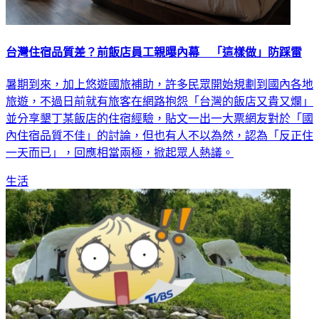
台灣住宿品質差？前飯店員工親曝內幕 「這樣做」防踩雷
暑期到來，加上悠遊國旅補助，許多民眾開始規劃到國內各地
旅遊，不過日前就有旅客在網路抱怨「台灣的飯店又貴又爛」
並分享墾丁某飯店的住宿經驗，貼文一出一大票網友對於「國
內住宿品質不佳」的討論，但也有人不以為然，認為「反正住
一天而已」，回應相當兩極，掀起眾人熱議。
生活