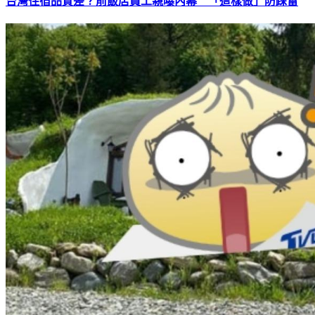
台灣住宿品質差？前飯店員工親曝內幕 「這樣做」防踩雷