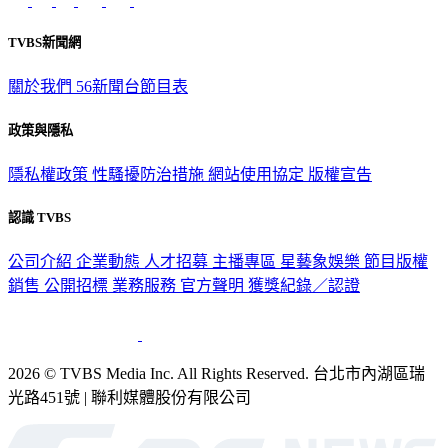
TVBS新聞網
關於我們
56新聞台節目表
政策與隱私
隱私權政策
性騷擾防治措施
網站使用協定
版權宣告
認識 TVBS
公司介紹
企業動態
人才招募
主播專區
星藝象娛樂
節目版權
銷售
公開招標
業務服務
官方聲明
獲獎紀錄／認證
2026 © TVBS Media Inc. All Rights Reserved. 台北市內湖區瑞
光路451號 | 聯利媒體股份有限公司