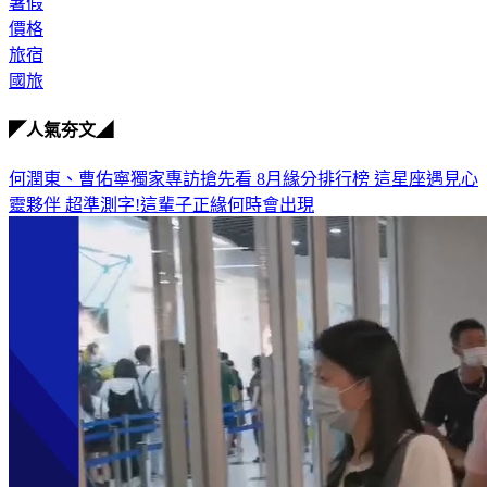
暑假
價格
旅宿
國旅
◤人氣夯文◢
何潤東、曹佑寧獨家專訪搶先看
8月緣分排行榜 這星座遇見心
靈夥伴
超準測字!這輩子正緣何時會出現