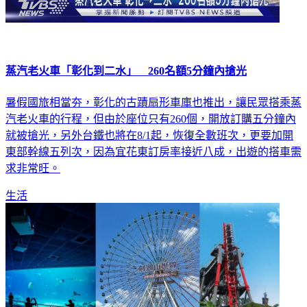
蒸汽老火車「彰化到二水」 260名額5分鐘內搶光
暑假國旅相當夯，彰化的古蹟扇形車庫也推出，讓民眾搭乘蒸
汽老火車的行程，但由於座位只有260個，開放訂購五分鐘內
就被搶光，另外台鐵也將在8/1起，恢復全數班次，更要加開
東部幹線五列次，因為宜花東訂房率接近八成，出遊的搭車需
求非常旺。
生活