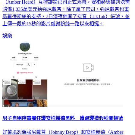
（Amber Heard）互控誹謗官司正式落幕，安柏赫德被判決需
賠償1,035萬美元給強尼戴普，除了贏了官司，強尼戴普也重
新贏得粉絲的支持，7日深夜他開了抖音（TikTok）帳號，並
上傳一段約15秒的影片感謝粉絲一路以來相挺。
娛樂
男子自稱陪審團狂爆安柏赫德黑料 遭踢爆造假秒關帳號
好萊塢怨偶強尼戴普（Johnny Depp）和安柏赫德（Amber