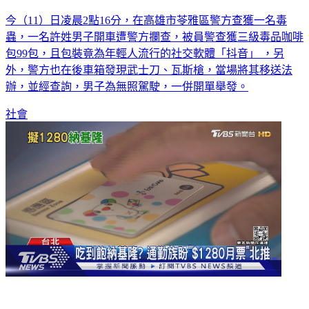
今（11）日凌晨2點16分，在高雄市苓雅區警方查獲一名毒
蟲，一名許姓男子開車遭警方攔查，被員警查獲三級毒品咖啡
包99包，且包裝竟為年輕人流行的社交軟體「抖音」 ，另
外，警方也在後車箱發現武士刀、瓦斯槍，當場將其移送法
辦，並經查詢，男子為無照駕駛，一併開單舉發。
社會