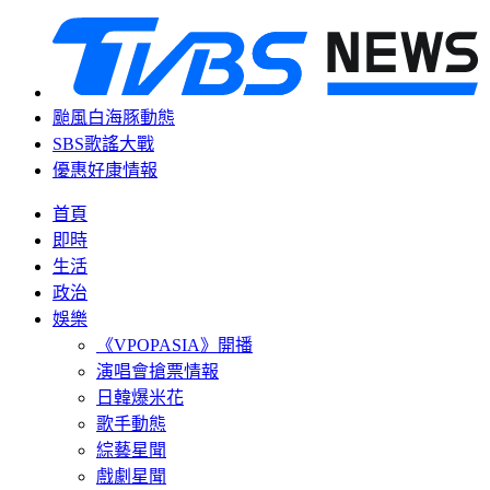
颱風白海豚動態
SBS歌謠大戰
優惠好康情報
首頁
即時
生活
政治
娛樂
《VPOPASIA》開播
演唱會搶票情報
日韓爆米花
歌手動態
綜藝星聞
戲劇星聞