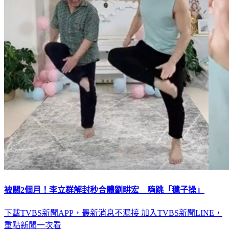
被關2個月！李立群解封秒合體劉畊宏 嗨跳「毽子操」
下載TVBS新聞APP，最新消息不漏接
加入TVBS新聞LINE，
重點新聞一次看