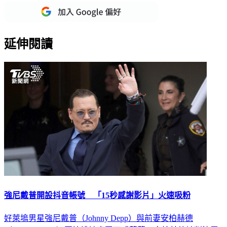
延伸閱讀
強尼戴普開設抖音帳號 「15秒感謝影片」火速吸粉
好萊塢男星強尼戴普（Johnny Depp）與前妻安柏赫德