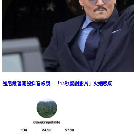
強尼戴普開設抖音帳號 「15秒感謝影片」火速吸粉