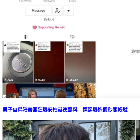
男子自稱陪審團狂爆安柏赫德黑料 遭踢爆造假秒關帳號