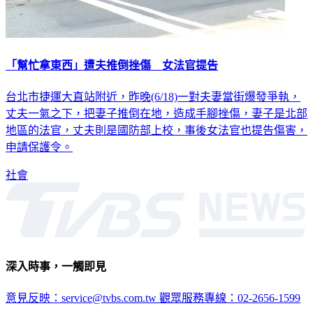
「幫忙拿東西」遭夫推倒挫傷 女法官提告
台北市捷運大直站附近，昨晚(6/18)一對夫妻當街爆發爭執，
丈夫一氣之下，把妻子推倒在地，造成手腳挫傷，妻子是北部
地區的法官，丈夫則是國防部上校，事後女法官也提告傷害，
申請保護令。
社會
深入時事，一觸即見
意見反映：service@tvbs.com.tw
觀眾服務專線：02-2656-1599