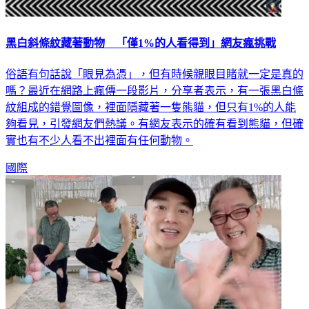
黑白斜條紋藏著動物 「僅1%的人看得到」網友瘋挑戰
俗語有句話說「眼見為憑」，但有時候親眼目睹就一定是真的
嗎？最近在網路上瘋傳一段影片，分享者表示，有一張黑白條
紋組成的錯覺圖像，裡面隱藏著一隻熊貓，但只有1%的人能
夠看見，引發網友們熱議。有網友表示的確有看到熊貓，但確
實也有不少人看不出裡面有任何動物。
國際