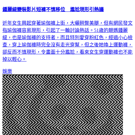
鍾麗緹變裝影片短褲不慎移位 尷尬現形引熱議
近年女生興起穿著瑜伽褲上街，大曬翹臀美腿，但有網民發文
指瑜伽褲容易現形，引起了一輪討論熱話。51歲的靚媽鍾麗
緹，也是瑜伽褲的支持者，而且特別愛穿粉紅色，經過小心檢
查，穿上瑜伽褲時完全沒有走光穿幫，但之後她換上運動褲，
卻反而不慎現形，令畫面十分尷尬，看來女生穿運動褲也不能
掉以輕心。
娛樂