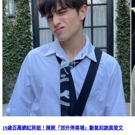
19歲百萬網紅猝逝！陳屍「郊外停車場」斷氣前詭異發文