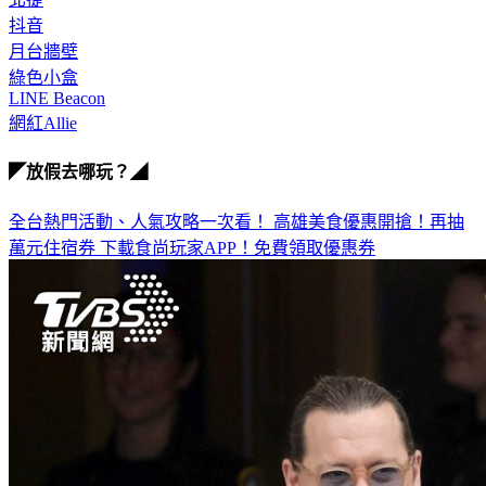
抖音
月台牆壁
綠色小盒
LINE Beacon
網紅Allie
◤放假去哪玩？◢
全台熱門活動、人氣攻略一次看！
高雄美食優惠開搶！再抽
萬元住宿券
下載食尚玩家APP！免費領取優惠券