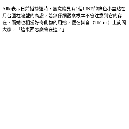
Allie表示日前搭捷運時，無意瞧見有1個LINE的綠色小盒貼在
月台圓柱牆壁的高處，若無仔細觀察根本不會注意到它的存
在，而她也相當好奇此物的用途，便在抖音（TikTok）上詢問
大家，「這東西怎麼會在這？」