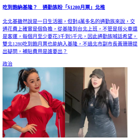
吃到飽納基隆？ 通勤族盼「$1280月票」北推
北北基雖然說是一日生活圈，但對4萬多名的通勤族來說，交
通花費上確實是個負擔，從基隆到台北上班，不管是搭火車還
是客運，每個月至少要花3千到5千元，因此通勤族喊話希望，
雙北1280吃到飽月票也能納入基隆，不過北市副市長黃珊珊提
出疑問，補貼費用是誰要出？
政治