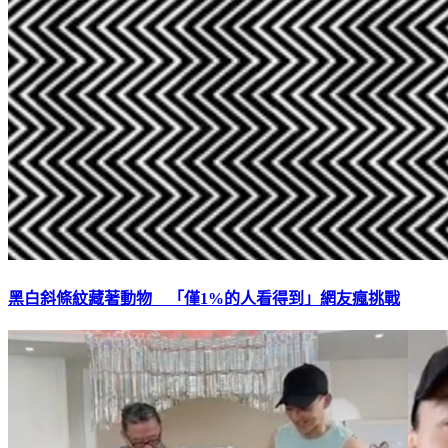
黑白斜條紋藏著動物 「僅1%的人看得到」網友瘋挑戰