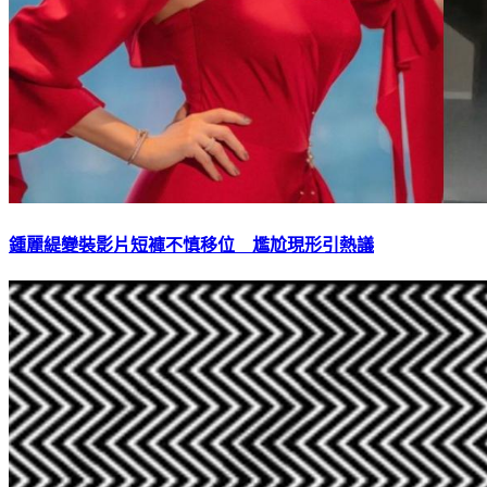
鍾麗緹變裝影片短褲不慎移位 尷尬現形引熱議