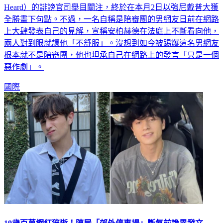
Heard）的誹謗官司舉目關注，終於在本月2日以強尼戴普大獲
全勝畫下句點。不過，一名自稱是陪審團的男網友日前在網路
上大肆發表自己的見解，宣稱安柏赫德在法庭上不斷看向他，
兩人對到眼就讓他「不舒服」。沒想到如今被踢爆這名男網友
根本就不是陪審團，他也坦承自己在網路上的發言「只是一個
惡作劇」。
國際