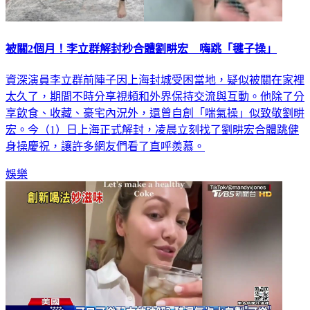
被關2個月！李立群解封秒合體劉畊宏 嗨跳「毽子操」
資深演員李立群前陣子因上海封城受困當地，疑似被關在家裡
太久了，期間不時分享視頻和外界保持交流與互動。他除了分
享飲食、收藏、豪宅內況外，還曾自創「喘氣操」似致敬劉畊
宏。今（1）日上海正式解封，凌晨立刻找了劉畊宏合體跳健
身操慶祝，讓許多網友們看了直呼羨慕。
娛樂