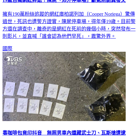
19歲百萬網紅猝逝！陳屍「郊外停車場」斷氣前詭異發文
擁有190萬粉絲追蹤的網紅庫柏諾列加（Cooper Noriega）驚傳
過世，死訊也遭警方證實，陳屍停車場，得年僅19歲。目前警
方還在調查中，離奇的是網紅在死前的幾個小時，突然發布一
則影片，並直喊「誰會認為他們早死」，震驚外界。
國際
毒咖啡包竟印抖音 無照男車內還藏武士刀、瓦斯槍遭逮