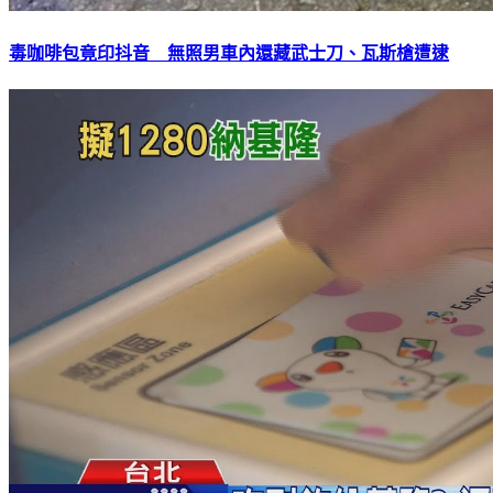
毒咖啡包竟印抖音 無照男車內還藏武士刀、瓦斯槍遭逮