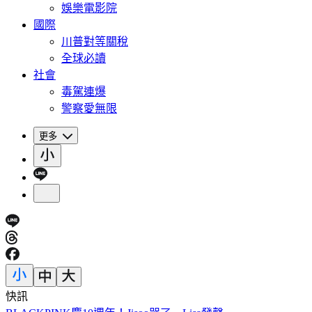
娛樂電影院
國際
川普對等關稅
全球必讀
社會
毒駕連爆
警察愛無限
更多
快訊