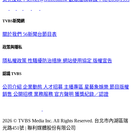
TVBS新聞網
關於我們
56新聞台節目表
政策與隱私
隱私權政策
性騷擾防治措施
網站使用協定
版權宣告
認識 TVBS
公司介紹
企業動態
人才招募
主播專區
星藝象娛樂
節目版權
銷售
公開招標
業務服務
官方聲明
獲獎紀錄／認證
2026 © TVBS Media Inc. All Rights Reserved. 台北市內湖區瑞
光路451號 | 聯利媒體股份有限公司