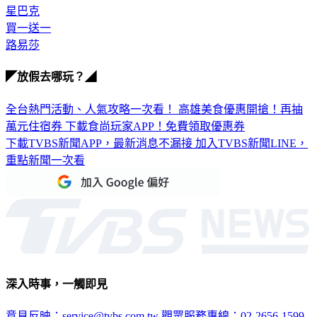
星巴克
買一送一
路易莎
◤放假去哪玩？◢
全台熱門活動、人氣攻略一次看！
高雄美食優惠開搶！再抽
萬元住宿券
下載食尚玩家APP！免費領取優惠券
下載TVBS新聞APP，最新消息不漏接
加入TVBS新聞LINE，
重點新聞一次看
深入時事，一觸即見
意見反映：service@tvbs.com.tw
觀眾服務專線：02-2656-1599