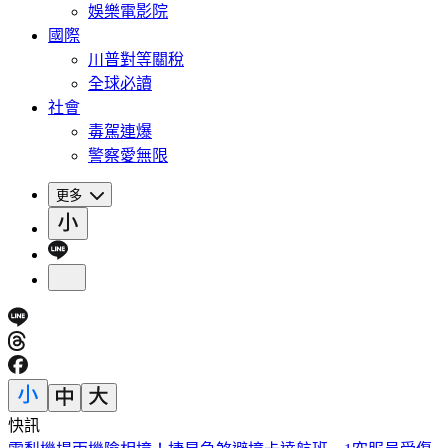
娛樂電影院
國際
川普對等關稅
全球必讀
社會
毒駕連爆
警察愛無限
更多
快訊