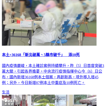
本土+36168「新北破萬、5縣市破千」 添10死
國內疫情嚴峻，本土確診案例持續攀升，昨（5）日首度突破3
萬大關，引起各界擔憂。中央流行疫情指揮中心今（6）日公
布，國內新增36168例本土個案，再創新高，境外移入增45
例；另外，今日新增87例本土中重症及10例死亡。
生活