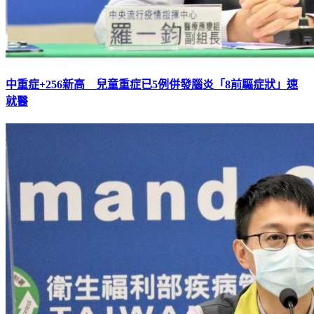
中重症+256新高 兒童重症已5例併發腦炎「8前驅症狀」速
就醫