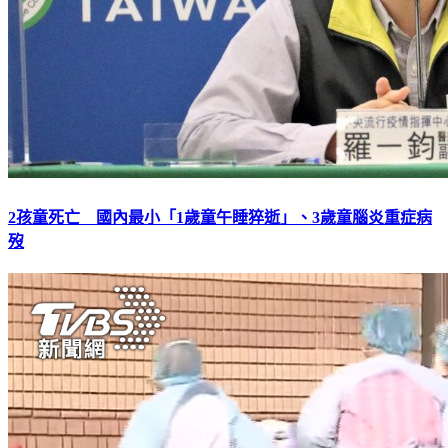
2孩童死亡 國內最小「1歲童午睡猝逝」、3歲童腦炎重症病
歿