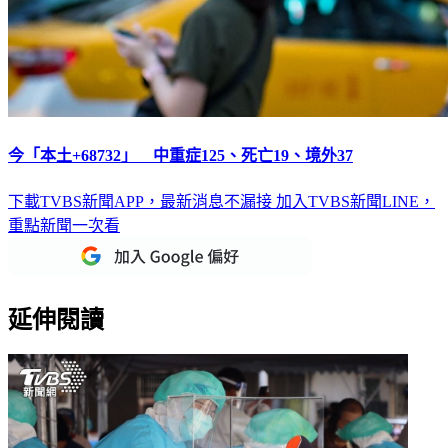
今「本土+68732」 中重症125、死亡19、境外37
下載TVBS新聞APP，最新消息不漏接
加入TVBS新聞LINE，
重點新聞一次看
延伸閱讀