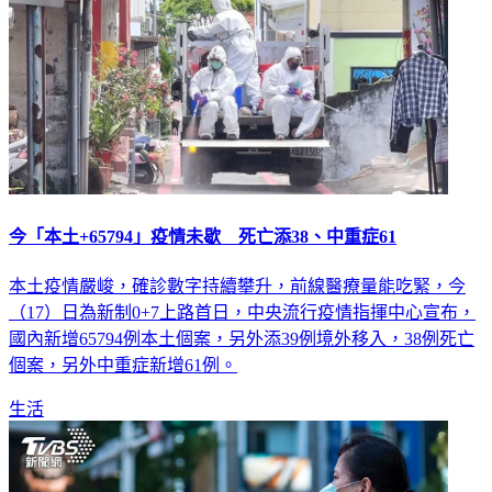
今「本土+65794」疫情未歇 死亡添38、中重症61
本土疫情嚴峻，確診數字持續攀升，前線醫療量能吃緊，今
（17）日為新制0+7上路首日，中央流行疫情指揮中心宣布，
國內新增65794例本土個案，另外添39例境外移入，38例死亡
個案，另外中重症新增61例。
生活