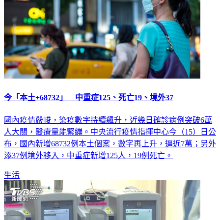
今「本土+68732」 中重症125、死亡19、境外37
國內疫情嚴峻，染疫數字持續飆升，近幾日確診病例突破6萬
人大關，醫療量能緊繃。中央流行疫情指揮中心今（15）日公
布，國內新增68732例本土個案，數字再上升，逼近7萬；另外
添37例境外移入，中重症新增125人，19例死亡。
生活