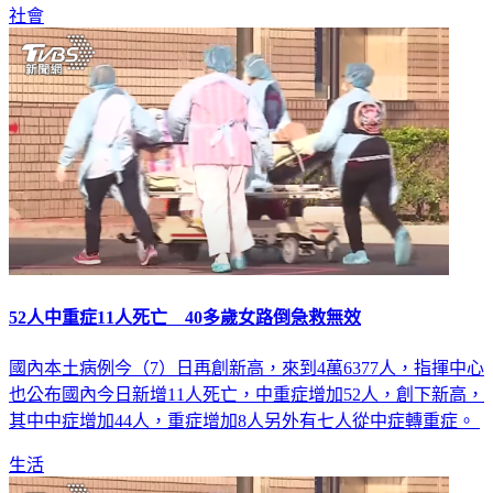
社會
52人中重症11人死亡 40多歲女路倒急救無效
國內本土病例今（7）日再創新高，來到4萬6377人，指揮中心
也公布國內今日新增11人死亡，中重症增加52人，創下新高，
其中中症增加44人，重症增加8人另外有七人從中症轉重症。
生活