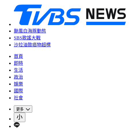
颱風白海豚動態
SBS歌謠大戰
沙拉油致癌物超標
首頁
即時
生活
政治
娛樂
國際
社會
更多