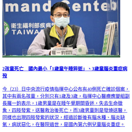
2孩童死亡 國內最小「1歲童午睡猝逝」、3歲童腦炎重症病
歿
今（23）日中央流行疫情指揮中心公布有40例死亡確診個案，
其中有兩名孩童，分別只有1歲及3歲，指揮中心醫療應變組副
長羅一鈞表示，1歲男童是在睡午覺期間昏迷，失去生命徵
象，四肢發紫，送醫救治後死亡，而3歲男童則是發燒送醫，
同樣也出現四肢發紫的狀況，經過診斷後有腦水種、腦炎缺
氧，病狀惡化，在醫院過世，是國內第六例兒童腦炎重症。