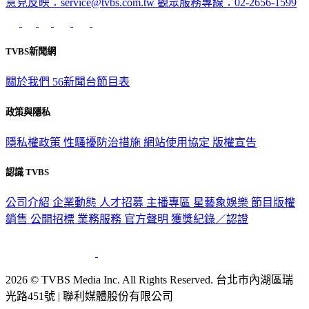
意見反映：service@tvbs.com.tw
觀眾服務專線：02-2656-1599
TVBS新聞網
關於我們
56新聞台節目表
政策與隱私
隱私權政策
性騷擾防治措施
網站使用協定
版權宣告
認識 TVBS
公司介紹
企業動態
人才招募
主播專區
星藝象娛樂
節目版權
銷售
公開招標
業務服務
官方聲明
獲獎紀錄／認證
2026 © TVBS Media Inc. All Rights Reserved. 台北市內湖區瑞
光路451號 | 聯利媒體股份有限公司