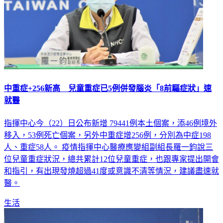
中重症+256新高 兒童重症已5例併發腦炎「8前驅症狀」速
就醫
指揮中心今（22）日公布新增 79441例本土個案，添46例境外
移入，53例死亡個案，另外中重症增256例，分別為中症198
人、重症58人。 疫情指揮中心醫療應變組副組長羅一鈞說三
位兒童重症狀況，總共累計12位兒童重症，也跟專家提出開會
和指引，有出現發燒超過41度或意識不清等情況，建議盡速就
醫。
生活