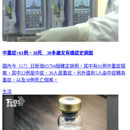
中重症+61例、38死 30多歲女有癌症史病逝
國內今（17）日新增65794個確定病例，其中有61例中重症個
案，其中22例是中症、39人是重症，另外還有5人由中症轉為
重症，以及38例死亡個案。
生活