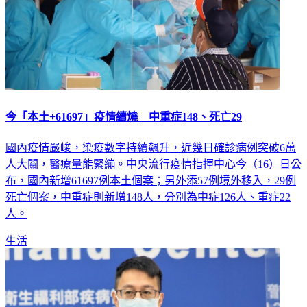
今「本土+61697」疫情續燒 中重症148、死亡29
國內疫情嚴峻，染疫數字持續飆升，近幾日確診病例突破6萬
人大關，醫療量能緊繃。中央流行疫情指揮中心今（16）日公
布，國內新增61697例本土個案；另外添57例境外移入，29例
死亡個案，中重症則新增148人，分別為中症126人、重症22
人。
生活