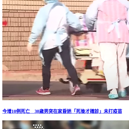
今增10例死亡 30歲男突在家昏迷「死後才確診」未打疫苗