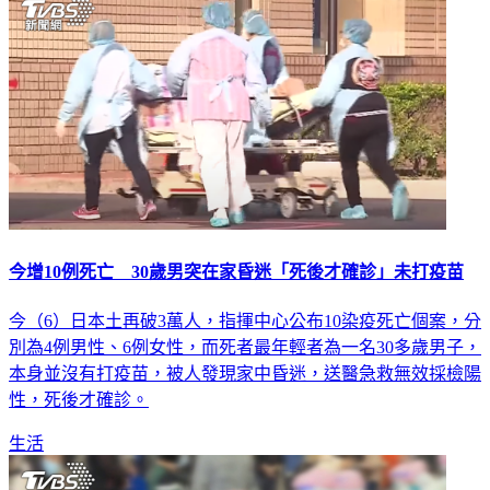
今增10例死亡 30歲男突在家昏迷「死後才確診」未打疫苗
今（6）日本土再破3萬人，指揮中心公布10染疫死亡個案，分
別為4例男性、6例女性，而死者最年輕者為一名30多歲男子，
本身並沒有打疫苗，被人發現家中昏迷，送醫急救無效採檢陽
性，死後才確診。
生活