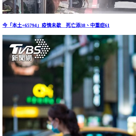
今「本土+65794」疫情未歇 死亡添38、中重症61