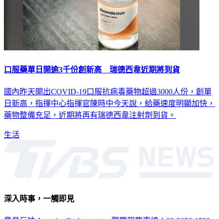
口服藥單日開逾3千份創新高 瑞德西韋近期將到貨
國內昨天開出COVID-19口服抗病毒藥物超過3000人份，創單
日新高，指揮中心指揮官陳時中今天說，給藥速度明顯加快，
藥物整備充足，近期將再有瑞德西韋注射劑到貨。
生活
深入時事，一觸即見