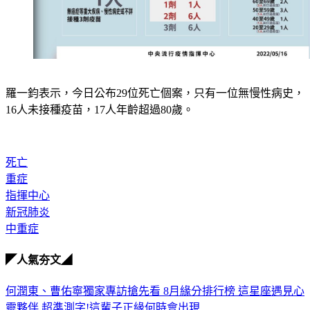
羅一鈞表示，今日公布29位死亡個案，只有一位無慢性病史，
16人未接種疫苗，17人年齡超過80歲。
死亡
重症
指揮中心
新冠肺炎
中重症
◤人氣夯文◢
何潤東、曹佑寧獨家專訪搶先看
8月緣分排行榜 這星座遇見心
靈夥伴
超準測字!這輩子正緣何時會出現