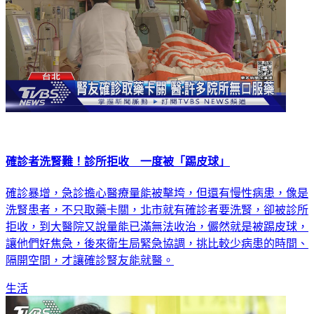
確診者洗腎難！診所拒收 一度被「踢皮球」
確診暴增，急診擔心醫療量能被擊垮，但還有慢性病患，像是
洗腎患者，不只取藥卡關，北市就有確診者要洗腎，卻被診所
拒收，到大醫院又說量能已滿無法收治，儼然就是被踢皮球，
讓他們好焦急，後來衛生局緊急協調，挑比較少病患的時間、
隔開空間，才讓確診腎友能就醫。
生活