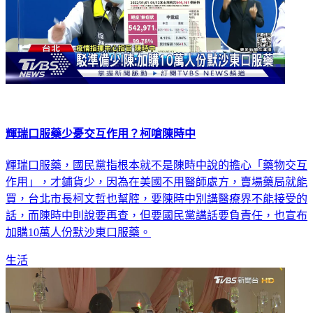
輝瑞口服藥少憂交互作用？柯嗆陳時中
輝瑞口服藥，國民黨指根本就不是陳時中說的擔心「藥物交互
作用」，才鋪貨少，因為在美國不用醫師處方，賣場藥局就能
買，台北市長柯文哲也幫腔，要陳時中別講醫療界不能接受的
話，而陳時中則說要再查，但要國民黨講話要負責任，也宣布
加購10萬人份默沙東口服藥。
生活