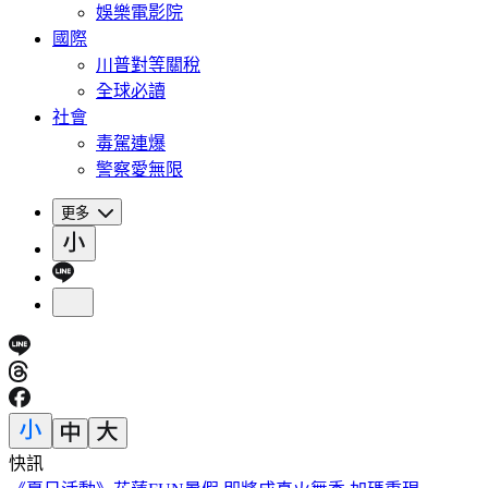
娛樂電影院
國際
川普對等關稅
全球必讀
社會
毒駕連爆
警察愛無限
更多
快訊