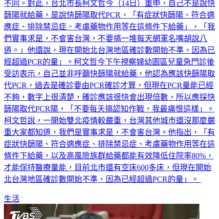
不同。對此，台北市長柯文哲今（14日）重申，自己不是說快
篩陽就給藥，是說快篩陽取代PCR，「有症狀快篩陽、符合適
應症、排除禁忌症、考慮藥物作用等在這條件下給藥」，「我
們實事求是，不會害台灣，不要搞一堆每天網軍名嘴胡說八
道。」他還說，現在開始北台灣地區確診數開始不準，因為已
經超過PCR的量」。柯文哲今下午視察婦幼園區兒童急門診後
受訪表示，自己並非呼籲快篩陽就給藥，他認為應該快篩陽取
代PCR，過去是確診要由PCR確診才算，但現在PCR量能已經
不夠，數字上很清楚，確診應該很快會出現倍數，所以應採快
篩陽取代PCR陽，「不要每天搞認知作戰，我最痛恨這樣」。
柯文哲說，一開始雙北疫情較嚴重，台灣其他城市還沒那麼嚴
重大家都知道，我們是實事求是，不會害台灣。他指出，「有
症狀快篩陽、符合適應症、排除禁忌症、考慮藥物作用等在這
條件下給藥，以及高風險族群給藥都能有效降低住院率80%，
才能保持醫療量能，目前北市還有空床600多床，但現在開始
北台灣地區確診數開始不準，因為已經超過PCR的量」。
生活