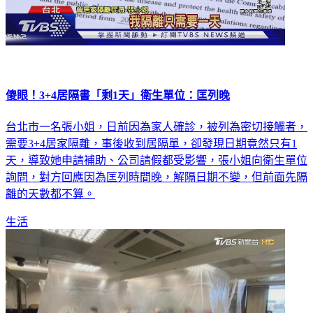
傻眼！3+4居隔書「剩1天」衛生單位：匡列晚
台北市一名張小姐，日前因為家人確診，被列為密切接觸者，
需要3+4居家隔離，事後收到居隔單，卻發現日期竟然只有1
天，導致她申請補助、公司請假都受影響，張小姐向衛生單位
詢問，對方回應因為匡列時間晚，解隔日期不變，但前面先隔
離的天數都不算。
生活