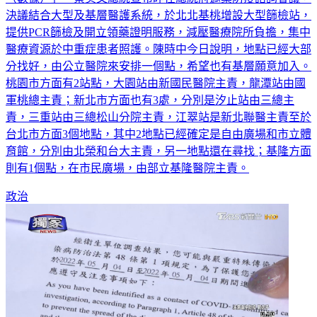
決議結合大型及基層醫護系統，於北北基桃增設大型篩檢站，
提供PCR篩檢及開立領藥證明服務，減壓醫療院所負擔，集中
醫療資源於中重症患者照護。陳時中今日說明，地點已經大部
分找好，由公立醫院來安排一個點，希望也有基層願意加入。
桃園市方面有2站點，大園站由新國民醫院主責，龍潭站由國
軍桃總主責；新北市方面也有3處，分別是汐止站由三總主
責，三重站由三總松山分院主責，江翠站是新北聯醫主責至於
台北市方面3個地點，其中2地點已經確定是自由廣場和市立體
育館，分別由北榮和台大主責，另一地點還在尋找；基隆方面
則有1個點，在市民廣場，由部立基隆醫院主責。
政治