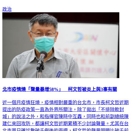
政治
北市疫情燒「聲量暴增58%」 柯文哲被炎上與3事有關
近一個月疫情狂燒，疫情相對嚴重的台北市，市長柯文哲近期
提出的防疫政策一直為外界所關注，除了拋出「不排除軟封
城」的說法之外，和指揮官陳時中互轟，同時也和前副總統陳
建仁來回攻防，都讓柯文哲近期累積不少討論聲量。尤其在台
北市單日確診數破千例後的兩週，柯文哲的聲量明顯比破千前