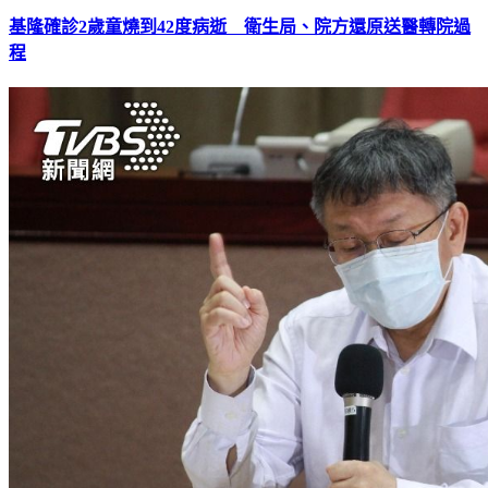
基隆確診2歲童燒到42度病逝 衛生局、院方還原送醫轉院過
程