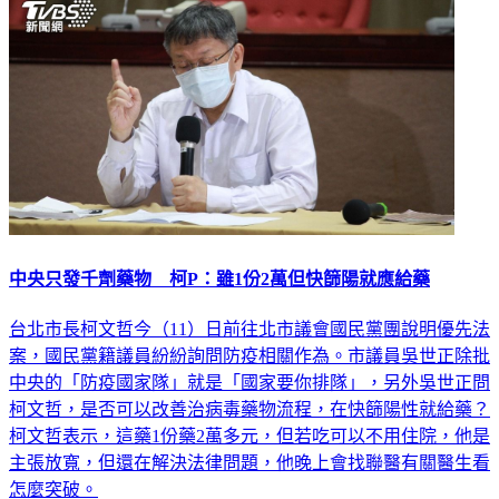
中央只發千劑藥物 柯P：雖1份2萬但快篩陽就應給藥
台北市長柯文哲今（11）日前往北市議會國民黨團說明優先法
案，國民黨籍議員紛紛詢問防疫相關作為。市議員吳世正除批
中央的「防疫國家隊」就是「國家要你排隊」，另外吳世正問
柯文哲，是否可以改善治病毒藥物流程，在快篩陽性就給藥？
柯文哲表示，這藥1份藥2萬多元，但若吃可以不用住院，他是
主張放寬，但還在解決法律問題，他晚上會找聯醫有關醫生看
怎麼突破。