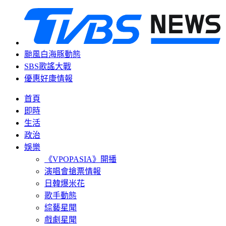
颱風白海豚動態
SBS歌謠大戰
優惠好康情報
首頁
即時
生活
政治
娛樂
《VPOPASIA》開播
演唱會搶票情報
日韓爆米花
歌手動態
綜藝星聞
戲劇星聞