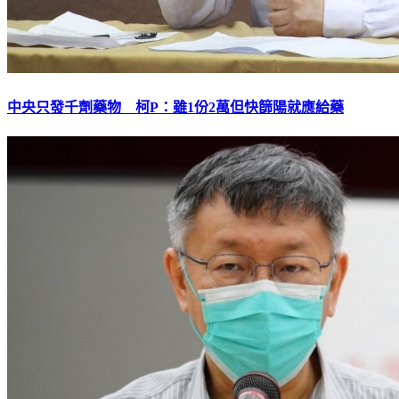
中央只發千劑藥物 柯P：雖1份2萬但快篩陽就應給藥