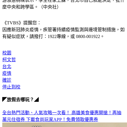
游淑慧稍晚表示，學生在家上課，台北市自己就能決定，扯什
麼中央和跨學區。（中央社）
《TVBS》提醒您：
因應新冠肺炎疫情，疾管署持續疫情監測與邊境管制措施，
如
有疑似症狀，請撥打：1922專線，或 0800-001922。
校園
柯文哲
台北
疫情
確診
停止到校
◤放假去哪玩？◢
全台熱門活動、人氣攻略一次看！
高雄美食優惠開搶！再抽
萬元住宿券
下載食尚玩家APP！免費領取優惠券