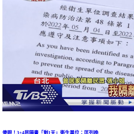
傻眼！3+4居隔書「剩1天」衛生單位：匡列晚