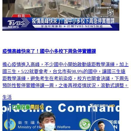
疫情高峰快來了！國中小多校下周急停實體課
擔心疫情進入高峰，不少國中小開始啟動遠距教學演練，加上
國三生，5/22就要會考，台北市有98.9%的國中，讓國三生遠
距教學演練，避免考生在考前染疫，校方也開會決議，下周先
預防性暫停實體停課一周，之後再視疫情狀況，滾動式調整。
生活