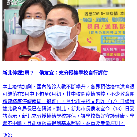
新北停課2周？ 侯友宜：充分授權學校自行評估
本土疫情加劇，國內確診人數不斷攀升，各界預估疫情洪峰很
可能落在5月中下旬至6月初，其中校園疫情嚴峻，不少教育團
體建議應停課兩周「避難」，台北市長柯文哲昨（17）日證實
雙北教育局長已在研議。對此，新北市長侯友宜今（18）日受
訪表示，新北充分授權給學校評估，讓學校做好守護健康、學
習不中斷，且能讓孩童得到基本照顧，為重要考量原則。
政治