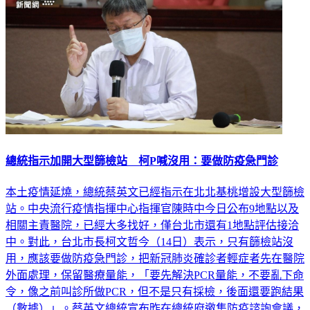
總統指示加開大型篩檢站 柯P喊沒用：要做防疫急門診
本土疫情延燒，總統蔡英文已經指示在北北基桃增設大型篩檢
站。中央流行疫情指揮中心指揮官陳時中今日公布9地點以及
相關主責醫院，已經大多找好，僅台北市還有1地點評估接洽
中。對此，台北市長柯文哲今（14日）表示，只有篩檢站沒
用，應該要做防疫急門診，把新冠肺炎確診者輕症者先在醫院
外面處理，保留醫療量能，「要先解決PCR量能，不要亂下命
令，像之前叫診所做PCR，但不是只有採檢，後面還要跑結果
（數據）」。蔡英文總統宣布昨在總統府邀集防疫諮詢會議，