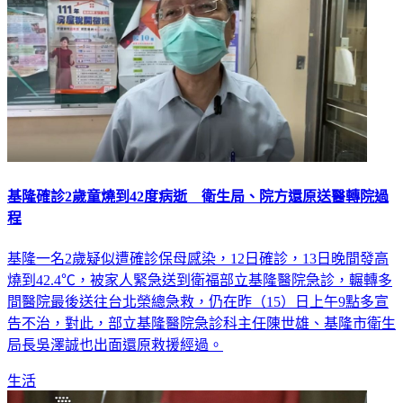
基隆確診2歲童燒到42度病逝 衛生局、院方還原送醫轉院過
程
基隆一名2歲疑似遭確診保母感染，12日確診，13日晚間發高
燒到42.4℃，被家人緊急送到衛福部立基隆醫院急診，輾轉多
間醫院最後送往台北榮總急救，仍在昨（15）日上午9點多宣
告不治，對此，部立基隆醫院急診科主任陳世雄、基隆市衛生
局長吳澤誠也出面還原救援經過。
生活