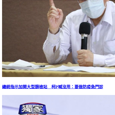
總統指示加開大型篩檢站 柯P喊沒用：要做防疫急門診