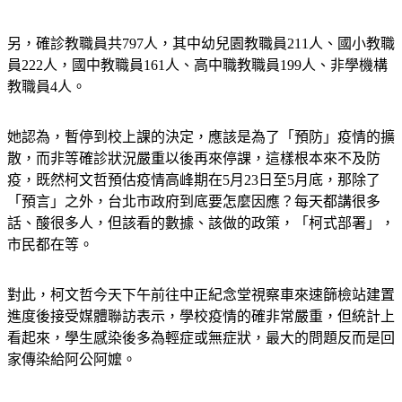
另，確診教職員共797人，其中幼兒園教職員211人、國小教職
員222人，國中教職員161人、高中職教職員199人、非學機構
教職員4人。
她認為，暫停到校上課的決定，應該是為了「預防」疫情的擴
散，而非等確診狀況嚴重以後再來停課，這樣根本來不及防
疫，既然柯文哲預估疫情高峰期在5月23日至5月底，那除了
「預言」之外，台北市政府到底要怎麼因應？每天都講很多
話、酸很多人，但該看的數據、該做的政策，「柯式部署」，
市民都在等。
對此，柯文哲今天下午前往中正紀念堂視察車來速篩檢站建置
進度後接受媒體聯訪表示，學校疫情的確非常嚴重，但統計上
看起來，學生感染後多為輕症或無症狀，最大的問題反而是回
家傳染給阿公阿嬤。