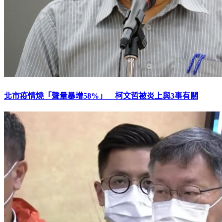
北市疫情燒「聲量暴增58%」 柯文哲被炎上與3事有關