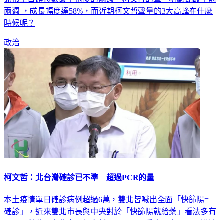
兩週 ，成長幅度達58%，而近期柯文哲聲量的3大高峰在什麼
時候呢？
政治
柯文哲：北台灣確診已不準 超過PCR的量
本土疫情單日確診病例超過6萬，雙北皆喊出全面「快篩陽=
確診」，近來雙北市長與中央對於「快篩陽就給藥」看法多有