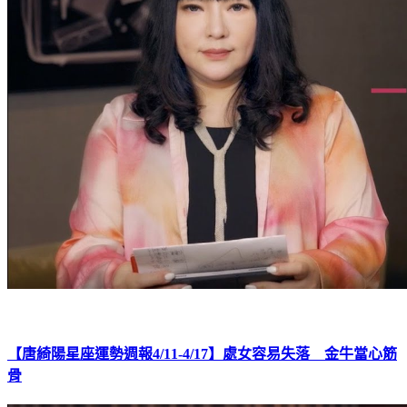
【唐綺陽星座運勢週報4/11-4/17】處女容易失落 金牛當心筋
骨