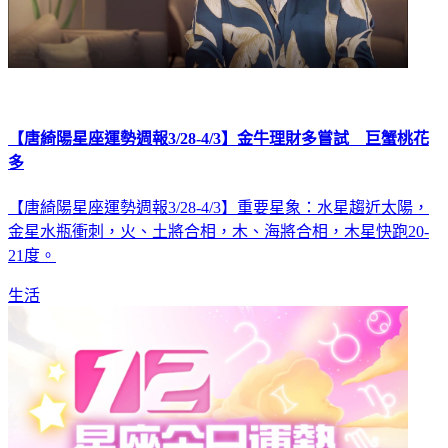
【唐綺陽星座運勢週報3/28-4/3】金牛理財多嘗試 巨蟹桃花
多
【唐綺陽星座運勢週報3/28-4/3】重要星象：水星趨近太陽，
金星水瓶衝刺，火、土將合相，木、海將合相，木星快跑20-
21度。
生活