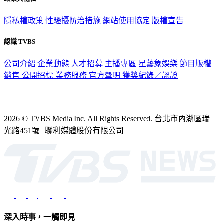
隱私權政策
性騷擾防治措施
網站使用協定
版權宣告
認識 TVBS
公司介紹
企業動態
人才招募
主播專區
星藝象娛樂
節目版權
銷售
公開招標
業務服務
官方聲明
獲獎紀錄／認證
2026 © TVBS Media Inc. All Rights Reserved. 台北市內湖區瑞
光路451號 | 聯利媒體股份有限公司
深入時事，一觸即見