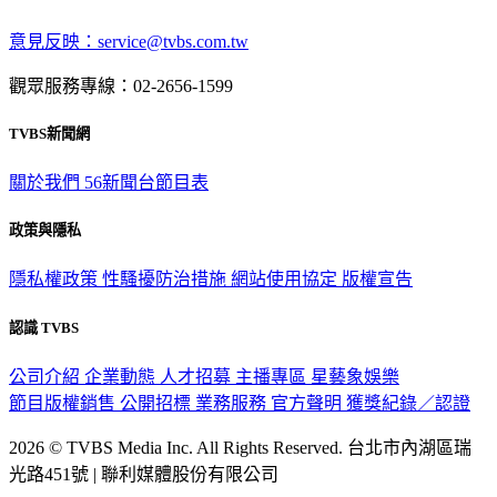
意見反映：service@tvbs.com.tw
觀眾服務專線：02-2656-1599
TVBS新聞網
關於我們
56新聞台節目表
政策與隱私
隱私權政策
性騷擾防治措施
網站使用協定
版權宣告
認識 TVBS
公司介紹
企業動態
人才招募
主播專區
星藝象娛樂
節目版權銷售
公開招標
業務服務
官方聲明
獲獎紀錄／認證
2026 © TVBS Media Inc. All Rights Reserved. 台北市內湖區瑞
光路451號 | 聯利媒體股份有限公司