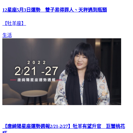
12星座5月3日運勢 雙子易得罪人、天秤遇到瓶頸
【牡羊座】
生活
【唐綺陽星座運勢週報2/21-2/27】牡羊有望升官 巨蟹桃花