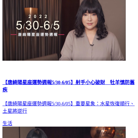
【唐綺陽星座運勢週報5/30-6/05】射手小心破財 牡羊慎防舊
疾
【唐綺陽星座運勢週報5/30-6/05】重要星象：水星恢復順行、
土星將逆行
生活