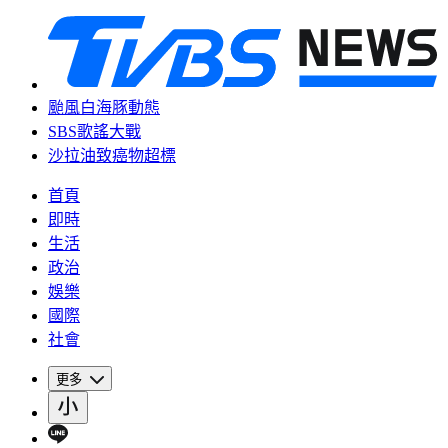
颱風白海豚動態
SBS歌謠大戰
沙拉油致癌物超標
首頁
即時
生活
政治
娛樂
國際
社會
更多