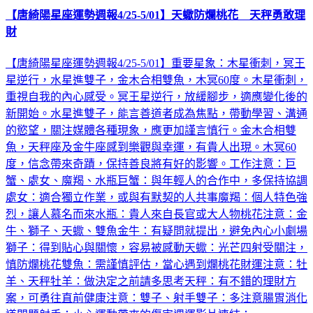
【唐綺陽星座運勢週報4/25-5/01】天蠍防爛桃花 天秤勇敢理
財
【唐綺陽星座運勢週報4/25-5/01】重要星象：木星衝刺，冥王
星逆行，水星進雙子，金木合相雙魚，木冥60度。木星衝刺，
重視自我的內心感受。冥王星逆行，放緩腳步，適應變化後的
新開始。水星進雙子，能言善道者成為焦點，帶動學習、溝通
的慾望，關注媒體各種現象，應更加謹言慎行。金木合相雙
魚，天秤座及金牛座感到樂觀與幸運，有貴人出現。木冥60
度，信念帶來奇蹟，保持善良將有好的影響。工作注意：巨
蟹、處女、魔羯、水瓶巨蟹：與年輕人的合作中，多保持協調
處女：適合獨立作業，或與有默契的人共事魔羯：個人特色強
烈，讓人慕名而來水瓶：貴人來自長官或大人物桃花注意：金
牛、獅子、天蠍、雙魚金牛：有疑問就提出，避免內心小劇場
獅子：得到貼心與關懷，容易被感動天蠍：光芒四射受關注，
慎防爛桃花雙魚：需謹慎評估，當心遇到爛桃花財運注意：牡
羊、天秤牡羊：做決定之前請多思考天秤：有不錯的理財方
案，可勇往直前健康注意：雙子、射手雙子：多注意腸胃消化