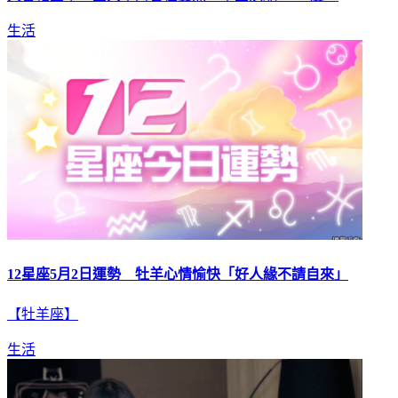
生活
12星座5月2日運勢 牡羊心情愉快「好人緣不請自來」
【牡羊座】
生活