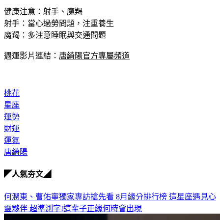
健康注意：射手、魔羯
射手：當心過勞問題，注重養生
魔羯：多注意睡眠與交通問題
週運影片連結：
唐綺陽官方專屬頻道
桃花
星座
運勢
財運
運氣
唐綺陽
◤人氣夯文◢
何潤東、曹佑寧獨家專訪搶先看
8月緣分排行榜 這星座遇見心
靈夥伴
超準測字!這輩子正緣何時會出現