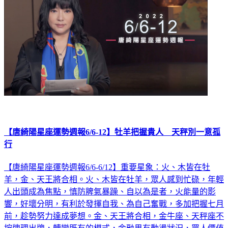
【唐綺陽星座運勢週報6/6-12】牡羊把握貴人 天秤別一意孤
行
【唐綺陽星座運勢週報6/6-6/12】重要星象：火、木皆在牡
羊，金、天王將合相。火、木皆在牡羊，眾人感到忙碌，年輕
人出頭成為焦點，慎防脾氣暴躁、自以為是者，火能量的影
響，好壞分明，有利於發揮自我、為自己奮戰，多加把握七月
前，趁勢努力達成夢想。金、天王將合相，金牛座、天秤座不