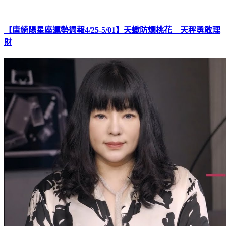
【唐綺陽星座運勢週報4/25-5/01】天蠍防爛桃花 天秤勇敢理
財