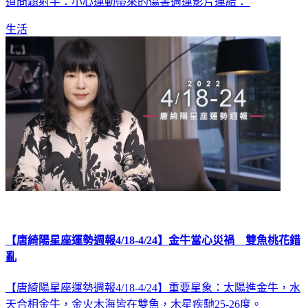
道問題射手：小心運動帶來的傷害週運影片連結：
生活
【唐綺陽星座運勢週報4/18-4/24】金牛當心災禍 雙魚桃花錯
亂
【唐綺陽星座運勢週報4/18-4/24】重要星象：太陽進金牛，水
天合相金牛，金火木海皆在雙魚，木星疾馳25-26度。