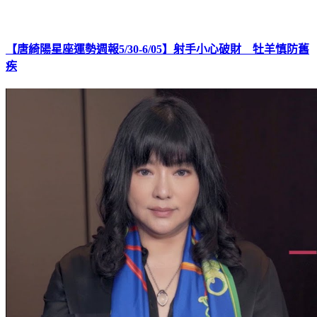
【唐綺陽星座運勢週報5/30-6/05】射手小心破財 牡羊慎防舊
疾