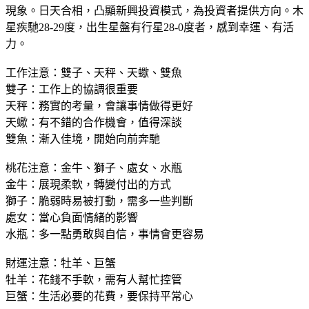
現象。日天合相，凸顯新興投資模式，為投資者提供方向。木
星疾馳28-29度，出生星盤有行星28-0度者，感到幸運、有活
力。
工作注意：雙子、天秤、天蠍、雙魚
雙子：工作上的協調很重要
天秤：務實的考量，會讓事情做得更好
天蠍：有不錯的合作機會，值得深談
雙魚：漸入佳境，開始向前奔馳
桃花注意：金牛、獅子、處女、水瓶
金牛：展現柔軟，轉變付出的方式
獅子：脆弱時易被打動，需多一些判斷
處女：當心負面情緒的影響
水瓶：多一點勇敢與自信，事情會更容易
財運注意：牡羊、巨蟹
牡羊：花錢不手軟，需有人幫忙控管
巨蟹：生活必要的花費，要保持平常心