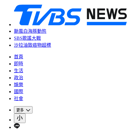
颱風白海豚動態
SBS歌謠大戰
沙拉油致癌物超標
首頁
即時
生活
政治
娛樂
國際
社會
更多