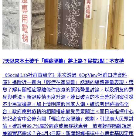
7天以來本土破千「輕症隔離」將上路？民提2點：不支持
《Social Lab社群實驗室》本次透過《OpView社群口碑資料
庫》追蹤近一週內「輕症在家隔離」話題的網路聲量表現，帶
您了解有關輕症隔離條件放寬的網路聲量討論，以及網友的意
見與看法。新冠疫情再度升溫，連日破百的本土確診個案引發
不少民眾擔憂，加上清明連假回家人潮，確診者足跡遍佈全
台，政府應對疫情的相關措施備受民眾關注。而日前指揮中心
於記者會中公佈有關「輕症在家隔離」規劃，引起廣大民眾討
論。確診者99.7%屬於輕症或無症狀患者 放寬輕症隔離規定
兼顧實務需求？在4月3日時，新聞報導指揮中心病毒基因定序
結果，顯示在本土案例中，以輕症與無症狀患者比率居多，且