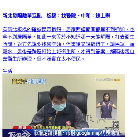
新北發隔離單混亂 板橋：找醫院、中和：線上辦
有新北板橋的確診民眾抱怨，居家照護期間都等不到通知，也
拿不到居隔單，如此一來等於不知道哪一天能解隔，打去衛生
所問，對方先說要找醫院領，但事後又說搞錯了，讓民眾一頭
霧水，最後是跨區打給土城衛生所，才得到答案，解隔後親自
去衛生所辦理，但不滿實在太不便民。
生活