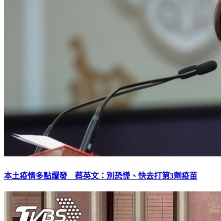
本土疫情多點爆發 蔡英文：別恐慌、快去打第3劑疫苗