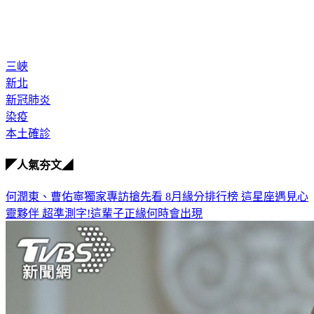
三峽
新北
新冠肺炎
染疫
本土確診
◤人氣夯文◢
何潤東、曹佑寧獨家專訪搶先看
8月緣分排行榜 這星座遇見心
靈夥伴
超準測字!這輩子正緣何時會出現