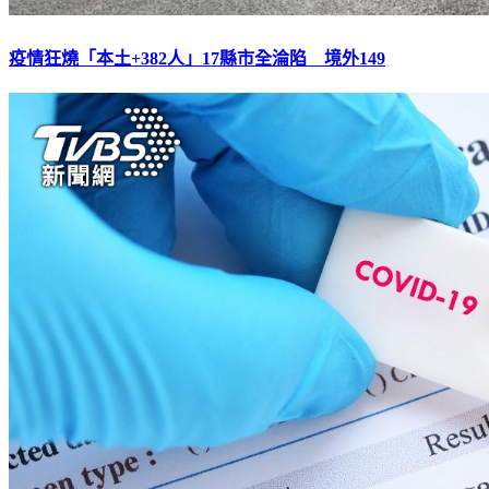
疫情狂燒「本土+382人」17縣市全淪陷 境外149