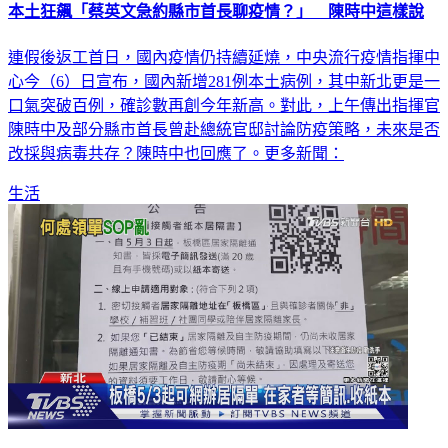
連假後返工首日，國內疫情仍持續延燒，中央流行疫情指揮中
心今（6）日宣布，國內新增281例本土病例，其中新北更是一
口氣突破百例，確診數再創今年新高。對此，上午傳出指揮官
陳時中及部分縣市首長曾赴總統官邸討論防疫策略，未來是否
改採與病毒共存？陳時中也回應了。更多新聞：
生活