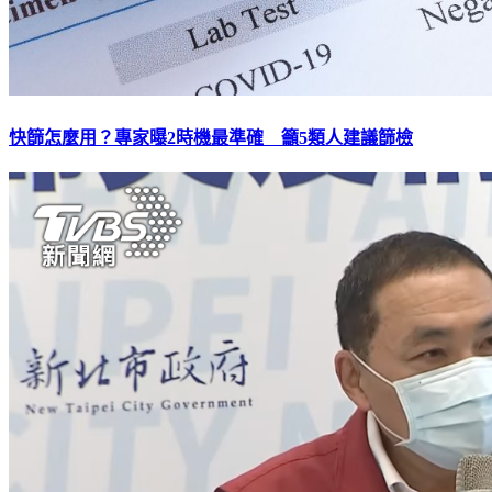
快篩怎麼用？專家曝2時機最準確 籲5類人建議篩檢