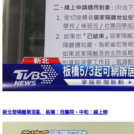
新北發隔離單混亂 板橋：找醫院、中和：線上辦