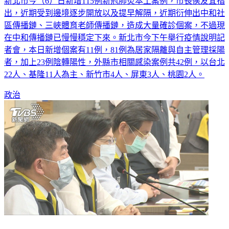
出，近期受到邊境逐步開放以及提早解隔，近期衍伸出中和社
區傳播鏈、三峽體育老師傳播鏈，造成大量確診個案，不過現
在中和傳播鏈已慢慢穩定下來。新北市今下午舉行疫情說明記
者會，本日新增個案有11例，81例為居家隔離與自主管理採陽
者，加上23例陰轉陽性，外縣市相關感染案例共42例，以台北
22人、基隆11人為主、新竹市4人、屏東3人、桃園2人。
政治
本土狂飆「蔡英文急約縣市首長聊疫情？」 陳時中這樣說