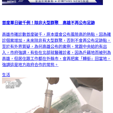
首度單日破千例！除非大型群聚 高雄不再公布足跡
高雄市確診數首度破千，原本還會公布風險高的熱點，因為確
診個案增加，未來除非有大型群聚，否則不會再公布足跡點，
至於有外界質疑，為何高雄公布的案例，常跟中央給的有出
入，市府強調，有些在北部就醫確診者，因為戶籍地而被列為
高雄，但居住跟工作都在外縣市，會再把案「轉銜」回當地，
強調這是地方政府合作的常態。
生活