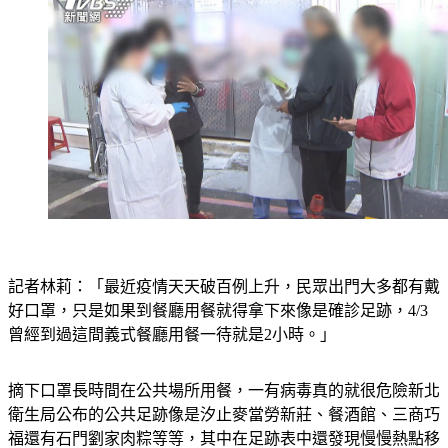
記者林莉：「最近疫情天天破百例上升，民眾出門大多都有戴
好口罩，只是如果到餐廳用餐就得拿下來像是確診足跡，4/3
曾經到過這間義式餐廳用餐一待就是2小時。」
摘下口罩長時間在公共場所用餐，一有病毒真的就很危險新北
衛生局公布的公共足跡像是汐止麥當勞新莊、餐酒館、三商巧
福還有石門劉家肉粽等等，其中在足跡表中還發現慢慢熱點移
往三重區，包括築間火鍋定食8還有日本料理另外像是林口、