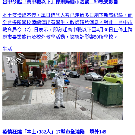
本土疫情燒不停，單日確診人數已連續多日創下新高紀錄。而
全台多所學校陸續傳出有學生、教師確診消息。對此，台中市
教育局今（7）日表示，即刻起高中職以下至4月30日止停止跨
縣市畢業旅行及校外教學活動，據統計影響50所學校。
生活
疫情狂燒「本土+382人」17縣市全淪陷 境外149