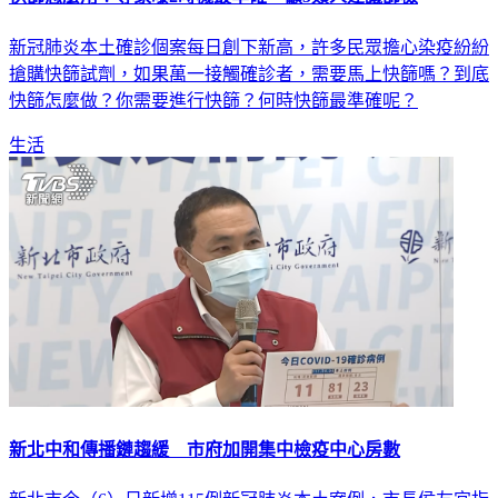
新冠肺炎本土確診個案每日創下新高，許多民眾擔心染疫紛紛
搶購快篩試劑，如果萬一接觸確診者，需要馬上快篩嗎？到底
快篩怎麼做？你需要進行快篩？何時快篩最準確呢？
生活
新北中和傳播鏈趨緩 市府加開集中檢疫中心房數
新北市今（6）日新增115例新冠肺炎本土案例，市長侯友宜指