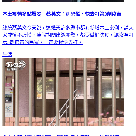
本土疫情多點爆發 蔡英文：別恐慌、快去打第3劑疫苗
總統蔡英文今天說，這幾天許多縣市都有新增本土案例，請大
家戒慎不恐慌，連假期間出遊團聚，都要做好防疫，還沒有打
第3劑疫苗的民眾，一定要趕快去打。
生活
台中今起「高中職以下」停辦跨縣市活動 50校受影響