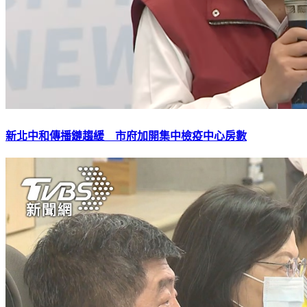
新北中和傳播鏈趨緩 市府加開集中檢疫中心房數