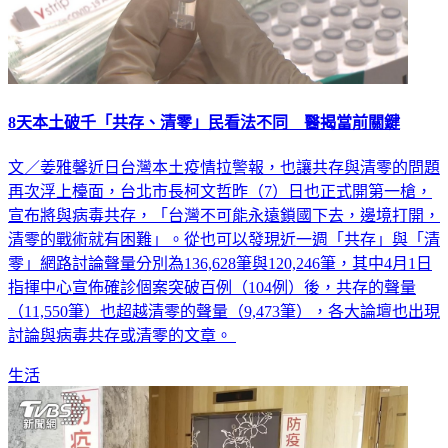
8天本土破千「共存、清零」民看法不同 醫揭當前關鍵
文／姜雅馨近日台灣本土疫情拉警報，也讓共存與清零的問題
再次浮上檯面，台北市長柯文哲昨（7）日也正式開第一槍，
宣布將與病毒共存，「台灣不可能永遠鎖國下去，邊境打開，
清零的戰術就有困難」。從也可以發現近一週「共存」與「清
零」網路討論聲量分別為136,628筆與120,246筆，其中4月1日
指揮中心宣佈確診個案突破百例（104例）後，共存的聲量
（11,550筆）也超越清零的聲量（9,473筆），各大論壇也出現
討論與病毒共存或清零的文章。
生活