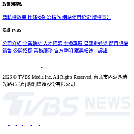
隱私權政策
性騷擾防治措施
網站使用協定
版權宣告
認識 TVBS
公司介紹
企業動態
人才招募
主播專區
星藝象娛樂
節目版權
銷售
公開招標
業務服務
官方聲明
獲獎紀錄／認證
2026 © TVBS Media Inc. All Rights Reserved. 台北市內湖區瑞
光路451號 | 聯利媒體股份有限公司
深入時事，一觸即見