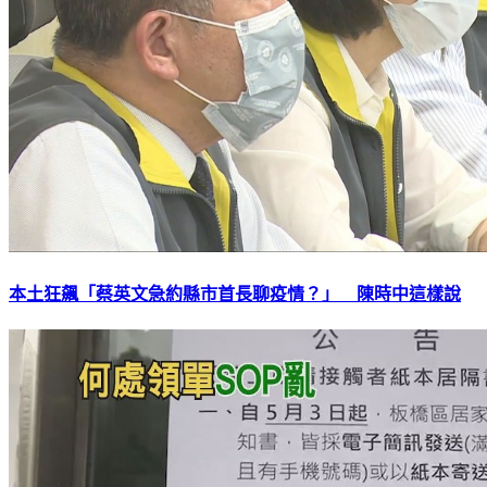
本土狂飆「蔡英文急約縣市首長聊疫情？」 陳時中這樣說