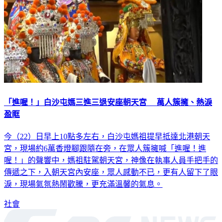
「進喔！」白沙屯媽三進三退安座朝天宮 萬人簇擁、熱淚
盈眶
今（22）日早上10點多左右，白沙屯媽祖提早抵達北港朝天
宮，現場約6萬香燈腳跟隨在旁，在眾人簇擁喊「進喔！進
喔！」的聲響中，媽祖駐駕朝天宮，神像在執事人員手把手的
傳遞之下，入朝天宮內安座，眾人感動不已，更有人留下了眼
淚，現場氣氛熱鬧歡騰，更充滿溫馨的氣息。
社會