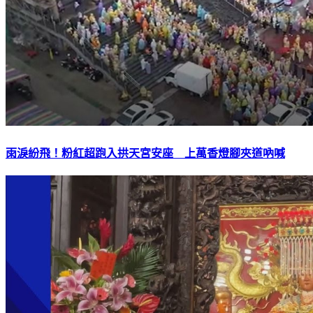
雨淚紛飛！粉紅超跑入拱天宮安座 上萬香燈腳夾道吶喊