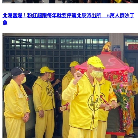
北港塞爆！粉紅超跑每年就要停駕北辰派出所 6萬人擠沙丁
魚