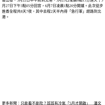
後出發，5月22日中午前到北港、5月23日凌晨0點15分進火；5
月27日下午3點05分回宮，6月7日凌晨1點20分開爐。此次徒步
進香全程共8天7夜，其中去程2天半內得「急行軍」趕路到北
港。
更多新聞：
只能看不能吹？班班有冷氣「5月才開啟」　潘文