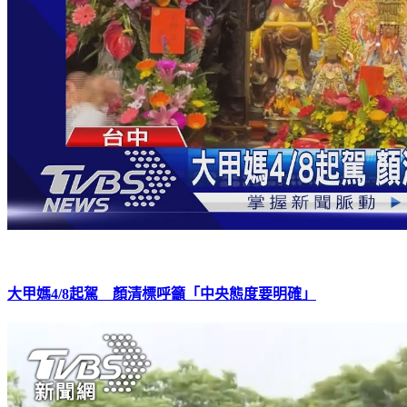
大甲媽4/8起駕 顏清標呼籲「中央態度要明確」