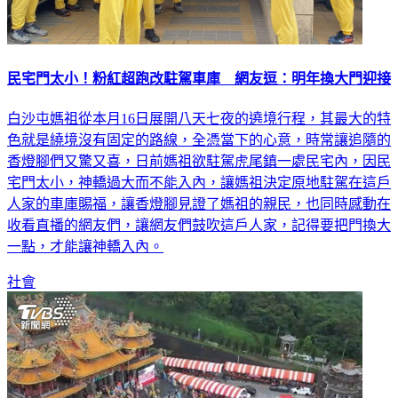
民宅門太小！粉紅超跑改駐駕車庫 網友逗：明年換大門迎接
白沙屯媽祖從本月16日展開八天七夜的遶境行程，其最大的特
色就是繞境沒有固定的路線，全憑當下的心意，時常讓追隨的
香燈腳們又驚又喜，日前媽祖欲駐駕虎尾鎮一處民宅內，因民
宅門太小，神轎過大而不能入內，讓媽祖決定原地駐駕在這戶
人家的車庫賜福，讓香燈腳見證了媽祖的親民，也同時感動在
收看直播的網友們，讓網友們鼓吹這戶人家，記得要把門換大
一點，才能讓神轎入內。
社會