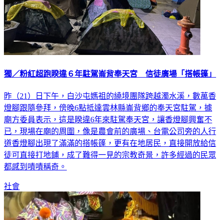
獨／粉紅超跑睽違６年駐駕崙背奉天宮 信徒廣場「搭帳篷」
昨（21）日下午，白沙屯媽祖的繞境團隊跨越濁水溪，數萬香
燈腳跟隨參拜，傍晚6點抵達雲林縣崙背鄉的奉天宮駐駕，據
廟方委員表示，這是睽違6年來駐駕奉天宮，讓香燈腳興奮不
已，現場在廟的周圍，像是農會前的廣場、台電公司旁的人行
道香燈腳出現了滿滿的搭帳篷，更有在地居民，直接開放給信
徒可直接打地鋪，成了難得一見的宗教奇景，許多經過的民眾
都感到嘖嘖稱奇。
社會