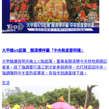
大甲媽4/8起駕 顏清標呼籲「中央態度要明確」
大甲鎮瀾宮明天晚上11點起駕，董事長顏清標今天特地再開記
者會，除了強調要打滿三劑才能參與遶境，也打球丟回中央，
強調陳時中才是防疫專家，有指令就請直接下達。
生活