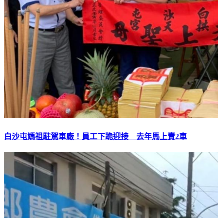
白沙屯媽祖駐駕車廠！員工下跪迎接 去年馬上賣2車