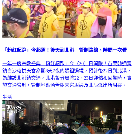
「粉紅超跑」今起駕！後天到北港 管制路線、時間一次看
一年一度宗教盛典「粉紅超跑」今（20）日開跑！苗栗縣通霄
鎮白沙屯拱天宮為期8天7夜的媽祖遶境，預計後22日到北港，
為維護北港鎮交通，北港警分局將22、23日迎轎和回鑾時，實
施交通管制，管制地點涵蓋朝天宮周邊及北辰派出所周邊。
生活