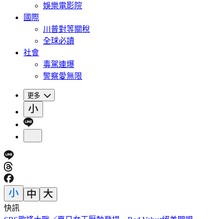
娛樂電影院
國際
川普對等關稅
全球必讀
社會
毒駕連爆
警察愛無限
更多
快訊