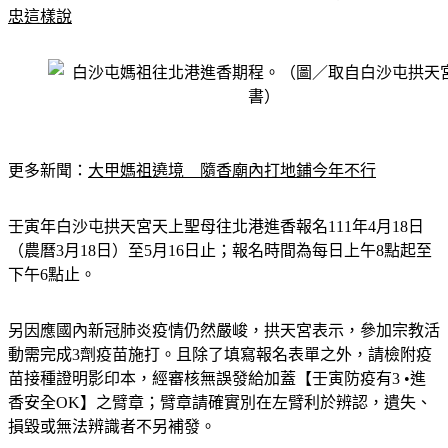
忠這樣說
更多新聞：
大甲媽祖遶境　隨香廟內打地鋪今年不行
壬寅年白沙屯拱天宮天上聖母往北港進香報名111年4月18日
（農曆3月18日）至5月16日止；報名時間為每日上午8點起至
下午6點止。
另因應國內新冠肺炎疫情仍然嚴峻，拱天宮表示，參加宗教活
動需完成3劑疫苗施打。且除了填寫報名表單之外，請檢附疫
苗接種證明影印本，經審核無誤發給加蓋【壬寅防疫有3 •進
香安全OK】之臂章；臂章請確實別在左臂利於辨認，遺失、
損毀或無法辨識者不另補發。