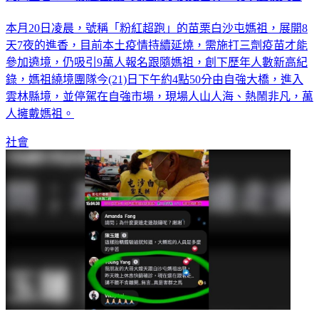
本月20日凌晨，號稱「粉紅超跑」的苗栗白沙屯媽祖，展開8
天7夜的進香，目前本土疫情持續延燒，需施打三劑疫苗才能
參加遶境，仍吸引9萬人報名跟隨媽祖，創下歷年人數新高紀
錄，媽祖繞境團隊今(21)日下午約4點50分由自強大橋，進入
雲林縣境，並停駕在自強市場，現場人山人海、熱鬧非凡，萬
人擁戴媽祖。
社會