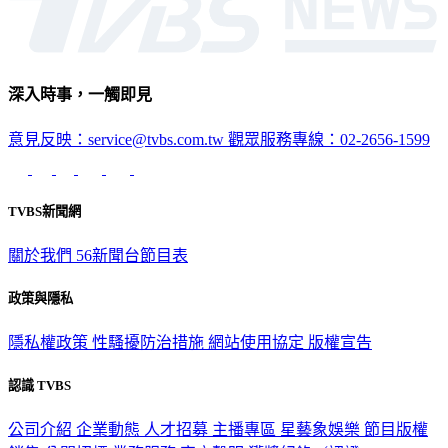
深入時事，一觸即見
意見反映：service@tvbs.com.tw
觀眾服務專線：02-2656-1599
TVBS新聞網
關於我們
56新聞台節目表
政策與隱私
隱私權政策
性騷擾防治措施
網站使用協定
版權宣告
認識 TVBS
公司介紹
企業動態
人才招募
主播專區
星藝象娛樂
節目版權