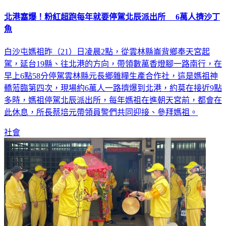
北港塞爆！粉紅超跑每年就要停駕北辰派出所 6萬人擠沙丁
魚
白沙屯媽祖昨（21）日凌晨2點，從雲林縣崙背鄉奉天宮起
駕，延台19縣、往北港的方向，帶領數萬香燈腳一路南行，在
早上6點58分停駕雲林縣元長鄉雜糧生產合作社，這是媽祖神
轎蒞臨第四次，現場約6萬人一路擠爆到北港，約莫在接近9點
多時，媽祖停駕北辰派出所，每年媽祖在進朝天宮前，都會在
此休息，所長蔡培元帶領員警們共同迎接、參拜媽祖。
社會