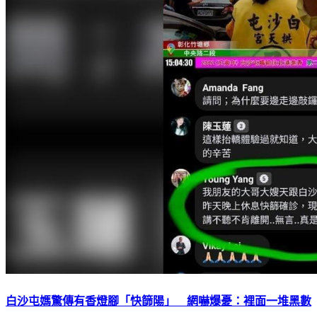
白沙屯媽驚傳有香燈腳「快篩陽」 網嚇爆憂：裡面一堆黑數