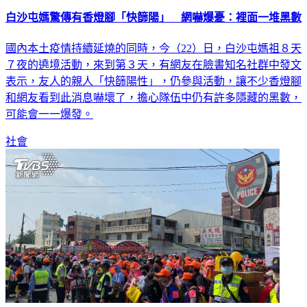
白沙屯媽驚傳有香燈腳「快篩陽」 網嚇爆憂：裡面一堆黑數
國內本土疫情持續延燒的同時，今（22）日，白沙屯媽祖８天
７夜的遶境活動，來到第３天，有網友在臉書知名社群中發文
表示，友人的親人「快篩陽性」，仍參與活動，讓不少香燈腳
和網友看到此消息嚇壞了，擔心隊伍中仍有許多隱藏的黑數，
可能會一一爆發。
社會