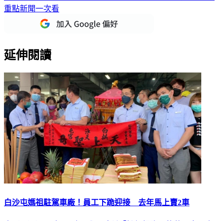
重點新聞一次看
延伸閱讀
白沙屯媽祖駐駕車廠！員工下跪迎接 去年馬上賣2車