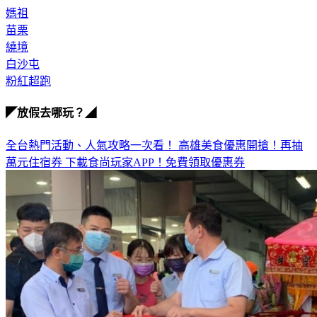
媽祖
苗栗
繞境
白沙屯
粉紅超跑
◤放假去哪玩？◢
全台熱門活動、人氣攻略一次看！
高雄美食優惠開搶！再抽
萬元住宿券
下載食尚玩家APP！免費領取優惠券