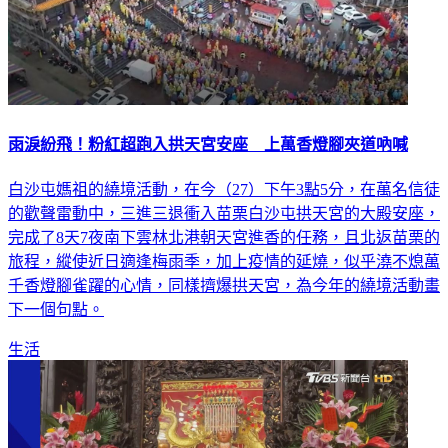
雨淚紛飛！粉紅超跑入拱天宮安座 上萬香燈腳夾道吶喊
白沙屯媽祖的繞境活動，在今（27）下午3點5分，在萬名信徒
的歡聲雷動中，三進三退衝入苗栗白沙屯拱天宮的大殿安座，
完成了8天7夜南下雲林北港朝天宮進香的任務，且北返苗栗的
旅程，縱使近日適逢梅雨季，加上疫情的延燒，似乎澆不熄萬
千香燈腳雀躍的心情，同樣擠爆拱天宮，為今年的繞境活動畫
下一個句點。
生活