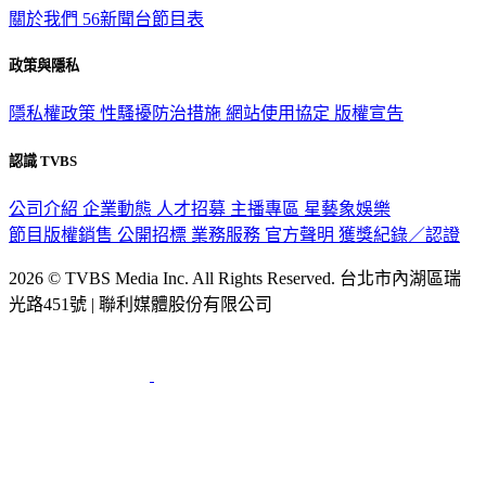
關於我們
56新聞台節目表
政策與隱私
隱私權政策
性騷擾防治措施
網站使用協定
版權宣告
認識 TVBS
公司介紹
企業動態
人才招募
主播專區
星藝象娛樂
節目版權銷售
公開招標
業務服務
官方聲明
獲獎紀錄／認證
2026 © TVBS Media Inc. All Rights Reserved. 台北市內湖區瑞
光路451號 | 聯利媒體股份有限公司