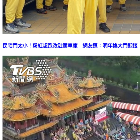
民宅門太小！粉紅超跑改駐駕車庫 網友逗：明年換大門迎接