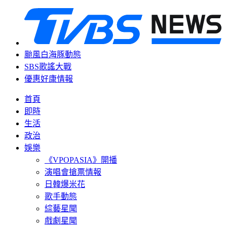
颱風白海豚動態
SBS歌謠大戰
優惠好康情報
首頁
即時
生活
政治
娛樂
《VPOPASIA》開播
演唱會搶票情報
日韓爆米花
歌手動態
綜藝星聞
戲劇星聞