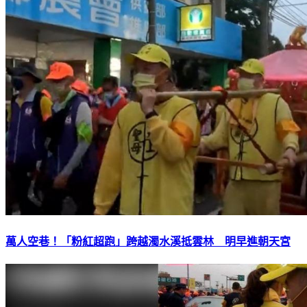
萬人空巷！「粉紅超跑」跨越濁水溪抵雲林 明早進朝天宮