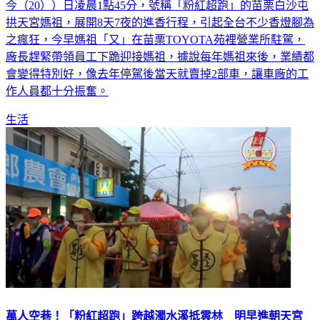
今（20））日凌晨1點45分，號稱「粉紅超跑」的苗栗白沙屯
拱天宮媽祖，展開8天7夜的進香行程，引起全台不少香燈腳為
之瘋狂，今早媽祖「又」在苗栗TOYOTA苑裡營業所駐駕，
廠長趕緊帶領員工下跪迎接媽祖，據說每年媽祖來後，業績都
會變得特別好，像去年停駕後當天就賣掉2部車，讓車廠的工
作人員都十分振奮。
生活
萬人空巷！「粉紅超跑」跨越濁水溪抵雲林 明早進朝天宮