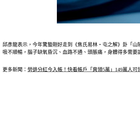
邱彥龍表示，今年驚蟄剛好走到《焦氏易林‧屯之解》卦「山
吸不順暢，腦子缺氧昏沉、血路不通、頭脹痛，身體得多需要
更多新聞：
勞退分紅今入帳！快看帳戶「爽領5萬」149萬人可