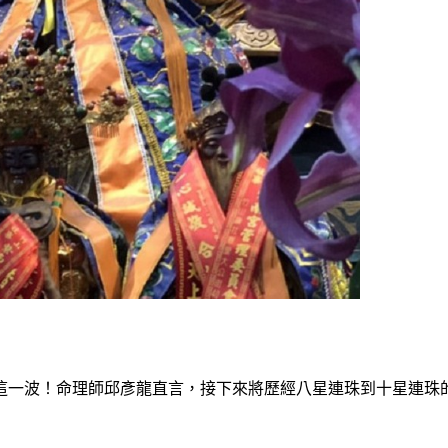
）
這一波！命理師邱彥龍直言，接下來將歷經八星連珠到十星連珠