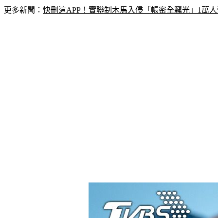
更多新聞：
快刪這APP！實聯制木馬入侵「帳密全竊光」1萬人