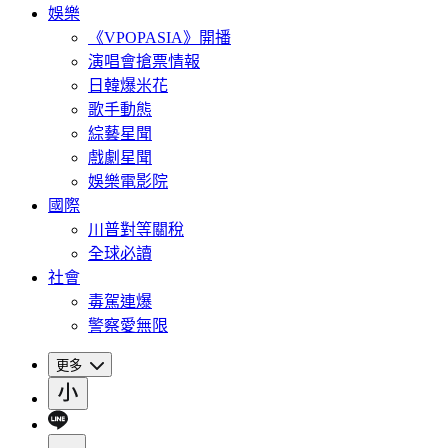
娛樂
《VPOPASIA》開播
演唱會搶票情報
日韓爆米花
歌手動態
綜藝星聞
戲劇星聞
娛樂電影院
國際
川普對等關稅
全球必讀
社會
毒駕連爆
警察愛無限
更多