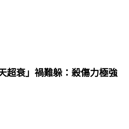
6天超衰」禍難躲：殺傷力極強