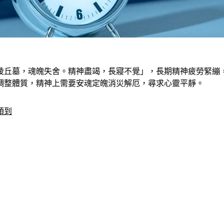
陵丘墓，魂魄失舍。精神盡竭，長寢不覺」，長期精神疲勞緊繃
調整體質，精神上需要安魂定魄消災解厄，尋求心靈平靜。
領到