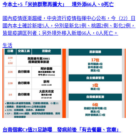
今本土+5「米迪群聚再擴大」 境外添66人、0死亡
國內疫情逐漸趨緩，中央流行疫情指揮中心公布，今（22）日
國內本土確診新增5人，分別是新北1例、桃園2例、彰化2例，
皆是疫調匡列者；另外境外移入新增66人，0人死亡。
生活
台南個案Ct值21足跡曝 發病前後「有去餐廳、宮廟」