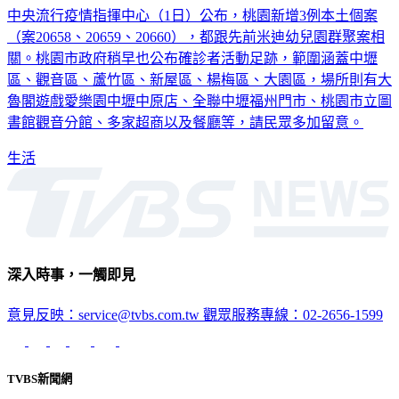
中央流行疫情指揮中心（1日）公布，桃園新增3例本土個案
（案20658、20659、20660），都跟先前米迪幼兒園群聚案相
關。桃園市政府稍早也公布確診者活動足跡，範圍涵蓋中壢
區、觀音區、蘆竹區、新屋區、楊梅區、大園區，場所則有大
魯閣遊戲愛樂園中壢中原店、全聯中壢福州門市、桃園市立圖
書館觀音分館、多家超商以及餐廳等，請民眾多加留意。
生活
深入時事，一觸即見
意見反映：service@tvbs.com.tw
觀眾服務專線：02-2656-1599
TVBS新聞網