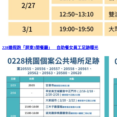
228連假跑「屏東3間餐廳」 自助餐女員工足跡曝光