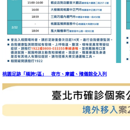
桃園足跡「橫跨5區」 夜市、摩鐵、殯儀館全入列