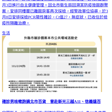
月3日進行自主健康管理。因北市衛生局回溯某防疫旅館群聚
案，安排同樓層已離館房客再次採檢，經警政單位協尋，於3
月8日安排採檢PCR陽性確診，Ct值27，無症狀，已收住於檢
疫所隔離治療。
生活
確診男咳嗽跑遍北市百貨 曾赴新光三越A11、信義遠百