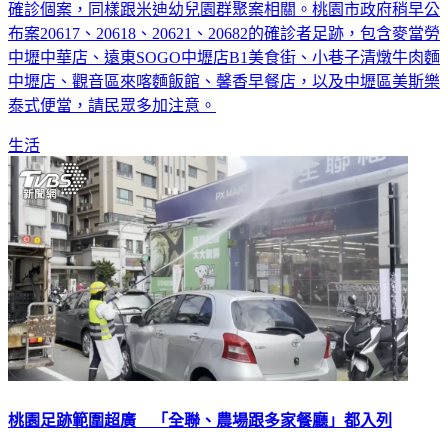
確診個案，同樣跟米迪幼兒園群聚案相關。桃園市政府稍早公
布案20617、20618、20621、20682的確診者足跡，包含麥當勞
中壢中華店、遠東SOGO中壢店B1美食街、小巷子清燉牛肉麵
中壢店、觀音區來喀麵飯館、馨香早餐店，以及中壢區美斯樂
泰式便當，請民眾多加注意。
生活
桃園足跡範圍超廣 「全聯、農場跟多家餐廳」都入列