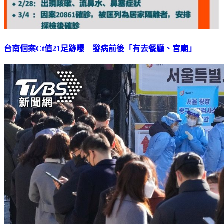
台南個案Ct值21足跡曝 發病前後「有去餐廳、宮廟」