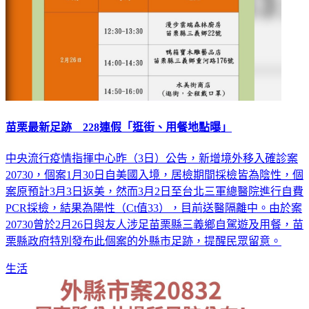
苗栗最新足跡 228連假「逛街、用餐地點曝」
中央流行疫情指揮中心昨（3日）公告，新增境外移入確診案
20730，個案1月30日自美國入境，居檢期間採檢皆為陰性，個
案原預計3月3日返美，然而3月2日至台北三軍總醫院進行自費
PCR採檢，結果為陽性（Ct值33），目前送醫隔離中。由於案
20730曾於2月26日與友人涉足苗栗縣三義鄉自駕遊及用餐，苗
栗縣政府特別發布此個案的外縣市足跡，提醒民眾留意。
生活