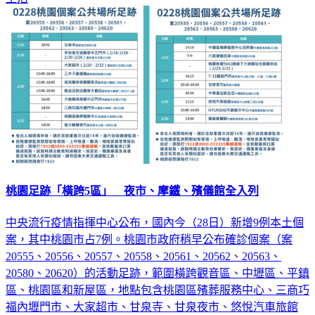
桃園足跡「橫跨5區」 夜市、摩鐵、殯儀館全入列
中央流行疫情指揮中心公布，國內今（28日）新增9例本土個
案，其中桃園市占7例。桃園市政府稍早公布確診個案（案
20555、20556、20557、20558、20561、20562、20563、
20580、20620）的活動足跡，範圍橫跨觀音區、中壢區、平鎮
區、桃園區和新屋區，地點包含桃園區殯葬服務中心、三商巧
福內壢門市、大家超市、甘泉寺、甘泉夜市、悠悅汽車旅館