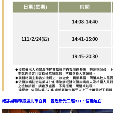
確診男咳嗽跑遍北市百貨 曾赴新光三越A11、信義遠百