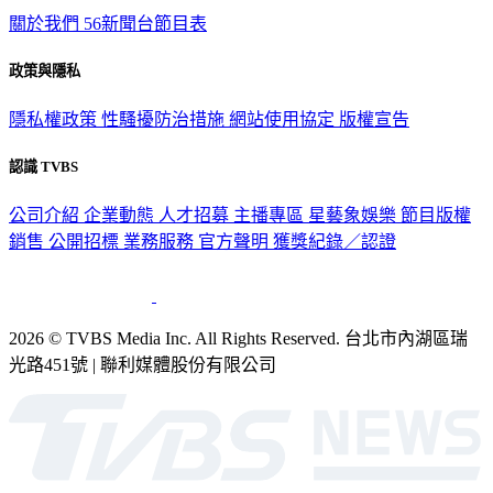
關於我們
56新聞台節目表
政策與隱私
隱私權政策
性騷擾防治措施
網站使用協定
版權宣告
認識 TVBS
公司介紹
企業動態
人才招募
主播專區
星藝象娛樂
節目版權
銷售
公開招標
業務服務
官方聲明
獲獎紀錄／認證
2026 © TVBS Media Inc. All Rights Reserved. 台北市內湖區瑞
光路451號 | 聯利媒體股份有限公司