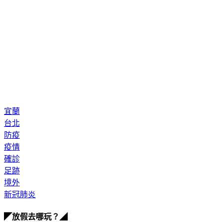
宜蘭
台北
防疫
疫情
確診
足跡
境外
新冠肺炎
◤放假去哪玩？◢