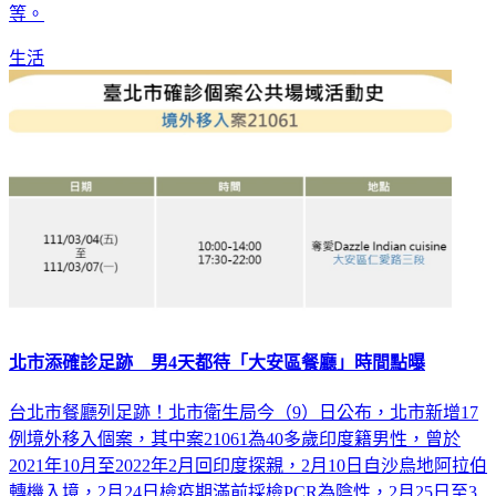
等。
生活
北市添確診足跡 男4天都待「大安區餐廳」時間點曝
台北市餐廳列足跡！北市衛生局今（9）日公布，北市新增17
例境外移入個案，其中案21061為40多歲印度籍男性，曾於
2021年10月至2022年2月回印度探親，2月10日自沙烏地阿拉伯
轉機入境，2月24日檢疫期滿前採檢PCR為陰性，2月25日至3