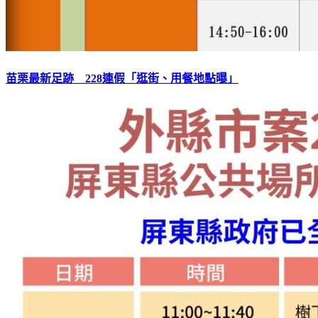
苗栗最新足跡 228連假「逛街、用餐地點曝」