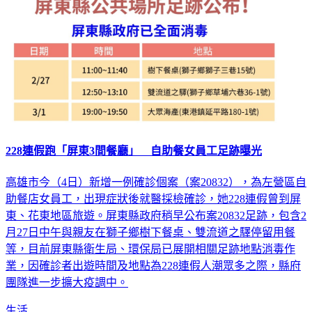
228連假跑「屏東3間餐廳」 自助餐女員工足跡曝光
高雄市今（4日）新增一例確診個案（案20832），為左營區自
助餐店女員工，出現症狀後就醫採檢確診，她228連假曾到屏
東、花東地區旅遊。屏東縣政府稍早公布案20832足跡，包含2
月27日中午與親友在獅子鄉樹下餐桌、雙流道之驛停留用餐
等，目前屏東縣衛生局、環保局已展開相關足跡地點消毒作
業，因確診者出遊時間及地點為228連假人潮眾多之際，縣府
團隊進一步擴大疫調中。
生活