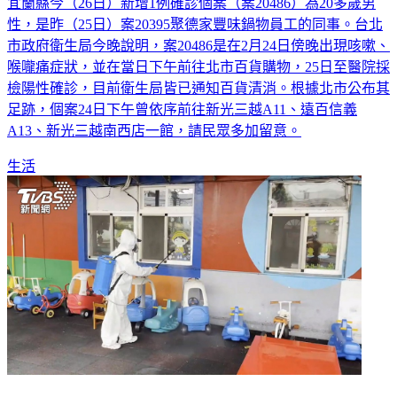
宜蘭縣今（26日）新增1例確診個案（案20486）為20多歲男
性，是昨（25日）案20395聚德家豐味鍋物員工的同事。台北
市政府衛生局今晚說明，案20486是在2月24日傍晚出現咳嗽、
喉嚨痛症狀，並在當日下午前往北市百貨購物，25日至醫院採
檢陽性確診，目前衛生局皆已通知百貨清消。根據北市公布其
足跡，個案24日下午曾依序前往新光三越A11、遠百信義
A13、新光三越南西店一館，請民眾多加留意。
生活