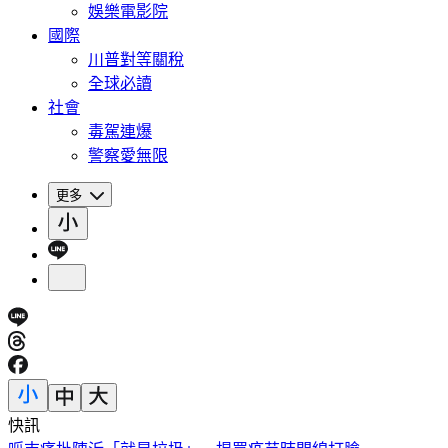
娛樂電影院
國際
川普對等關稅
全球必讀
社會
毒駕連爆
警察愛無限
更多
快訊