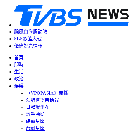
颱風白海豚動態
SBS歌謠大戰
優惠好康情報
首頁
即時
生活
政治
娛樂
《VPOPASIA》開播
演唱會搶票情報
日韓爆米花
歌手動態
綜藝星聞
戲劇星聞