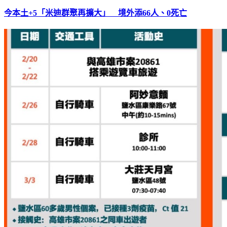
今本土+5「米迪群聚再擴大」 境外添66人、0死亡