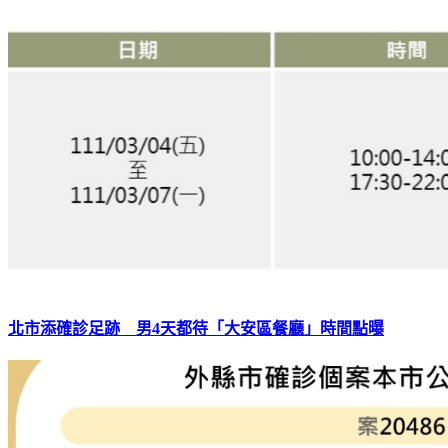
北市添確診足跡 男4天都待「大安區餐廳」時間點曝