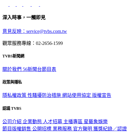
深入時事，一觸即見
意見反映：service@tvbs.com.tw
觀眾服務專線：02-2656-1599
TVBS新聞網
關於我們
56新聞台節目表
政策與隱私
隱私權政策
性騷擾防治措施
網站使用協定
版權宣告
認識 TVBS
公司介紹
企業動態
人才招募
主播專區
星藝象娛樂
節目版權銷售
公開招標
業務服務
官方聲明
獲獎紀錄／認證