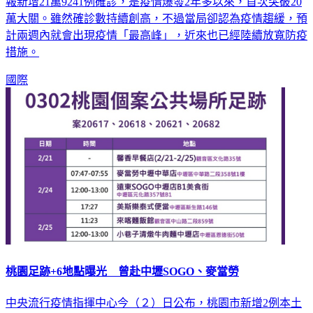
報新增21萬9241例確診，是疫情爆發2年多以來，首次突破20
萬大關。雖然確診數持續創高，不過當局卻認為疫情趨緩，預
計兩週內就會出現疫情「最高峰」，近來也已經陸續放寬防疫
措施。
國際
桃園足跡+6地點曝光 曾赴中壢SOGO、麥當勞
中央流行疫情指揮中心今（２）日公布，桃園市新增2例本土