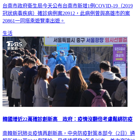
台南市政府衛生局今天公布台南市新增1例COVID-19（2019
冠狀病毒疾病）確診病例案20912，此病例曾與高雄市的案
20861一同搭乘遊覽車出遊。
生活
韓國增近22萬確診創新高 政府：疫情沒翻倍考慮鬆綁防疫
南韓新冠肺炎疫情再創新高，中央防疫對策本部今（2日）通