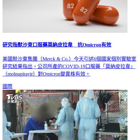
研究指默沙東口服藥莫納皮拉韋 抗Omicron有效
美國默沙東集團（Merck & Co.）今天引述6個國家個別實驗室
研究結果指出，公司所產的COVID-19口服藥「莫納皮拉韋」
（molnupiravir）對Omicron變異株有效。
國際