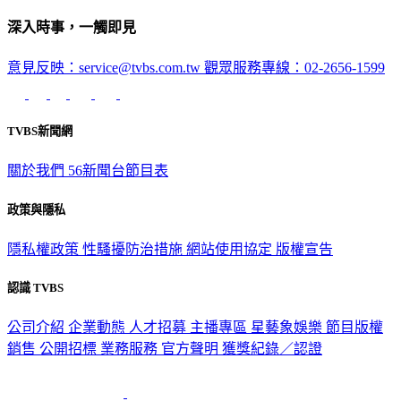
深入時事，一觸即見
意見反映：service@tvbs.com.tw
觀眾服務專線：02-2656-1599
TVBS新聞網
關於我們
56新聞台節目表
政策與隱私
隱私權政策
性騷擾防治措施
網站使用協定
版權宣告
認識 TVBS
公司介紹
企業動態
人才招募
主播專區
星藝象娛樂
節目版權
銷售
公開招標
業務服務
官方聲明
獲獎紀錄／認證