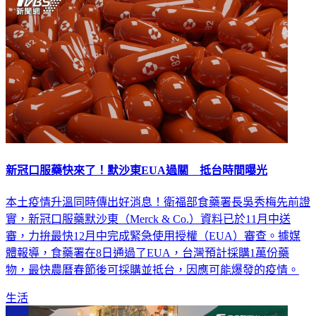
新冠口服藥快來了！默沙東EUA過關 抵台時間曝光
本土疫情升溫同時傳出好消息！衛福部食藥署長吳秀梅先前證
實，新冠口服藥默沙東（Merck & Co.）資料已於11月中送
審，力拚最快12月中完成緊急使用授權（EUA）審查。據媒
體報導，食藥署在8日通過了EUA，台灣預計採購1萬份藥
物，最快農曆春節後可採購並抵台，因應可能爆發的疫情。
生活