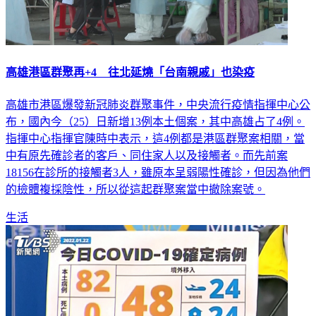
高雄港區群聚再+4 往北延燒「台南親戚」也染疫
高雄市港區爆發新冠肺炎群聚事件，中央流行疫情指揮中心公
布，國內今（25）日新增13例本土個案，其中高雄占了4例。
指揮中心指揮官陳時中表示，這4例都是港區群聚案相關，當
中有原先確診者的客戶、同住家人以及接觸者。而先前案
18156在診所的接觸者3人，雖原本呈弱陽性確診，但因為他們
的檢體複採陰性，所以從這起群聚案當中撤除案號。
生活