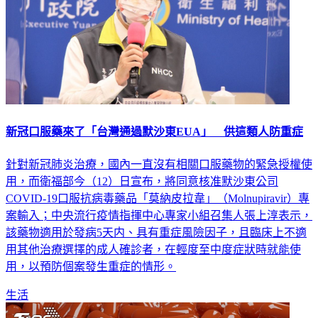
新冠口服藥來了「台灣通過默沙東EUA」 供這類人防重症
針對新冠肺炎治療，國內一直沒有相關口服藥物的緊急授權使
用，而衛福部今（12）日宣布，將同意核准默沙東公司
COVID-19口服抗病毒藥品「莫納皮拉韋」（Molnupiravir）專
案輸入；中央流行疫情指揮中心專家小組召集人張上淳表示，
該藥物適用於發病5天内、具有重症風險因子，且臨床上不適
用其他治療選擇的成人確診者，在輕度至中度症狀時就能使
用，以預防個案發生重症的情形。
生活