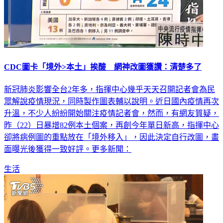
CDC圖卡「境外>本土」挨酸 網神改圖獲讚：清楚多了
新冠肺炎影響全台2年多，指揮中心幾乎天天召開記者會為民
眾解說疫情現況，同時製作圖表輔以說明。近日國內疫情再次
升溫，不少人紛紛開始關注疫情記者會，然而，有網友質疑，
昨（22）日暴增82例本土個案，再創今年單日新高，指揮中心
卻將病例圖的重點放在「境外移入」，因此決定自行改圖，畫
面曝光後獲得一致好評。更多新聞：
生活