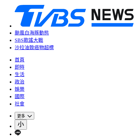
颱風白海豚動態
SBS歌謠大戰
沙拉油致癌物超標
首頁
即時
生活
政治
娛樂
國際
社會
更多