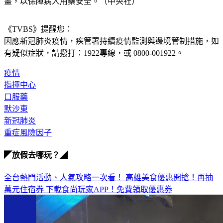
畫，以保障病人用藥安全。（中央社）
《TVBS》提醒您：
因應新冠肺炎疫情，疾管署持續疫情監測與邊境管制措施，
如
有疑似症狀，請撥打：1922專線，或 0800-001922。
疫情
指揮中心
口服藥
默沙東
新冠肺炎
重症風險因子
◤放假去哪玩？◢
全台熱門活動、人氣攻略一次看！
高雄美食優惠開搶！再抽
萬元住宿券
下載食尚玩家APP！免費領取優惠券