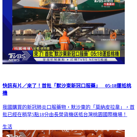
快訊有片／來了！首批「默沙東新冠口服藥」 05:18運抵桃
機
我國購買的新冠肺炎口服藥物，默沙東的「莫納皮拉韋」，首
批已經在稍早5點18分由長榮貨機送抵台灣桃園國際機場！
生活