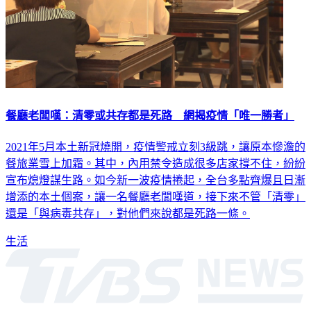
餐廳老闆嘆：清零或共存都是死路 網揭疫情「唯一勝者」
2021年5月本土新冠燒開，疫情警戒立刻3級跳，讓原本慘澹的
餐旅業雪上加霜。其中，內用禁令造成很多店家撐不住，紛紛
宣布熄燈謀生路。如今新一波疫情捲起，全台多點齊爆且日漸
增添的本土個案，讓一名餐廳老闆嘆道，接下來不管「清零」
還是「與病毒共存」，對他們來說都是死路一條。
生活