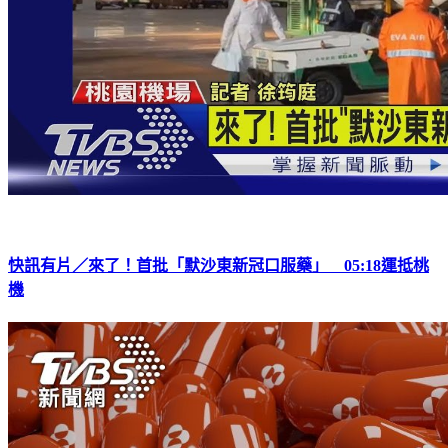
快訊有片／來了！首批「默沙東新冠口服藥」 05:18運抵桃
機