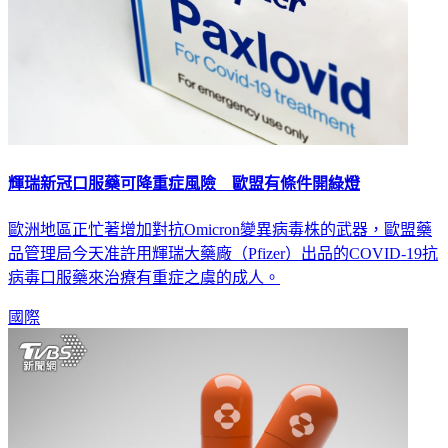
輝瑞新冠口服藥可降重症風險 歐盟有條件開綠燈
歐洲地區正忙著增加對抗Omicron變異病毒株的武器，歐盟藥
品管理局今天准許用輝瑞大藥廠（Pfizer）出品的COVID-19抗
病毒口服藥來治療有重症之虞的成人。
國際