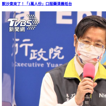
默沙東來了！「1萬人份」口服藥清晨抵台