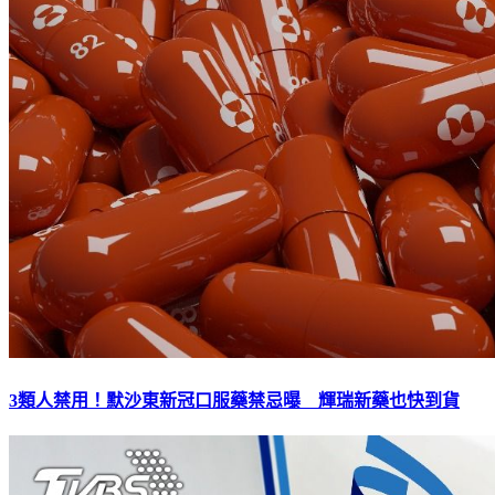
3類人禁用！默沙東新冠口服藥禁忌曝 輝瑞新藥也快到貨