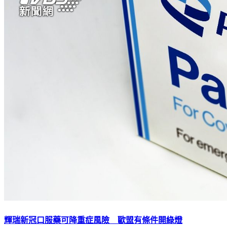
輝瑞新冠口服藥可降重症風險 歐盟有條件開綠燈