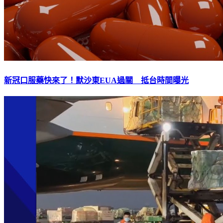
新冠口服藥快來了！默沙東EUA過關 抵台時間曝光