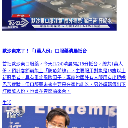
默沙東來了！「1萬人份」口服藥清晨抵台
首批默沙東口服藥，今天(1/24)清晨5點18分抵台，總共1萬人
份，預計春節前能上「防疫前線」，主要服用對象是18歲以上
新冠患者，具有重症風險因子，專家說國外有人服用有出現嘴
巴苦症狀，但口服藥未來主要是在家也能吃，另外輝瑞傳出下
訂兩萬人份，也會在春節前來台。
生活