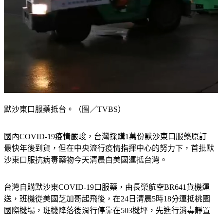
默沙東口服藥抵台。（圖／TVBS）
國內COVID-19疫情嚴峻，台灣採購1萬份默沙東口服藥原訂
最快年後到貨，但在中央流行疫情指揮中心的努力下，首批默
沙東口服抗病毒藥物今天清晨自美國運抵台灣。
台灣自購默沙東COVID-19口服藥，由長榮航空BR641貨機運
送，班機從美國芝加哥起飛後，在24日清晨5時18分運抵桃園
國際機場，班機降落後滑行停靠在503機坪，先進行消毒靜置