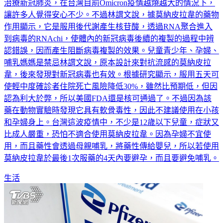
治療新冠肺炎，在台灣目前Omicron疫情越燒越大的情況下，
讓許多人覺得安心不少。不過林謂文說，據莫納皮拉韋的藥物
作用顯示，它是服用後代謝產生核苷酸，透過RNA聚合進入
到病毒的RNAchi，使體內的新冠病毒後續的複製的過程中辨
認錯誤，因而產生阻斷病毒複製的效果。兒童青少年、孕婦、
哺乳媽媽是禁忌林謂文說，原本設計來對抗流感的莫納皮拉
韋，後來發現對新冠病毒也有效。根據研究顯示，服用五天可
使輕中度確診者住院死亡風險降低30%，雖然比預期低，但因
認為利大於弊，所以美國FDA還是核可通過了。不過因為該
藥在動物實驗時發現它具有軟骨毒性，因此不建議使用在小孩
和孕婦身上。台灣這波疫情中，不少是12歲以下兒童，症狀又
比成人嚴重，恐怕不適合使用莫納皮拉韋。因為孕婦不宜使
用，而且藥性會透過母親哺乳，將藥性傳給嬰兒，所以若使用
莫納皮拉韋於最後1次服藥的4天內要避孕，而且要避免哺乳。
生活