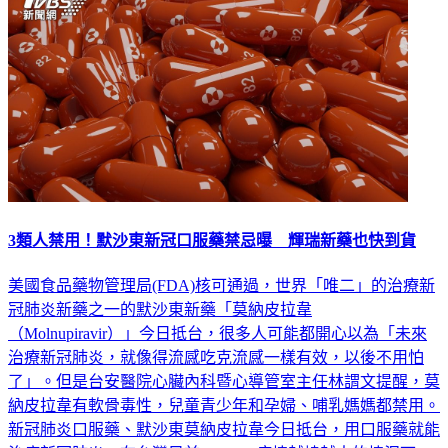
3類人禁用！默沙東新冠口服藥禁忌曝 輝瑞新藥也快到貨
美國食品藥物管理局(FDA)核可通過，世界「唯二」的治療新
冠肺炎新藥之一的默沙東新藥「莫納皮拉韋
（Molnupiravir）」今日抵台，很多人可能都開心以為「未來
治療新冠肺炎，就像得流感吃克流感一樣有效，以後不用怕
了」。但是台安醫院心臟內科暨心導管室主任林謂文提醒，莫
納皮拉韋有軟骨毒性，兒童青少年和孕婦、哺乳媽媽都禁用。
新冠肺炎口服藥、默沙東莫納皮拉韋今日抵台，用口服藥就能