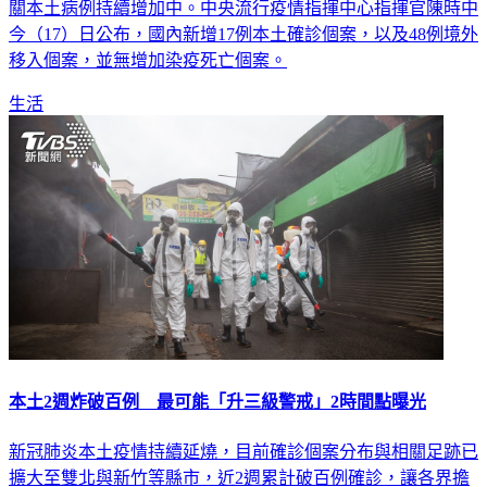
關本土病例持續增加中。中央流行疫情指揮中心指揮官陳時中
今（17）日公布，國內新增17例本土確診個案，以及48例境外
移入個案，並無增加染疫死亡個案。
生活
本土2週炸破百例 最可能「升三級警戒」2時間點曝光
新冠肺炎本土疫情持續延燒，目前確診個案分布與相關足跡已
擴大至雙北與新竹等縣市，近2週累計破百例確診，讓各界擔