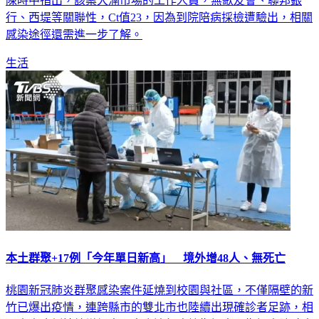
陳時中指出，該案大湳市場的工作人員，無歌友會、聯邦銀
行、西堤等關聯性，Ct值23，因為到院陪病採檢遭驗出，相關
感染途徑還需進一步了解。
生活
本土群聚+17例「今年單日新高」 境外增48人、無死亡
桃園新冠肺炎群聚感染案件延燒到校園與社區，不僅隔壁的新
竹已爆出疫情，連跨縣市的雙北市也陸續出現確診者足跡，相