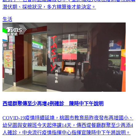
潛伏期、採檢狀況，多方精算後才能決定。
生活
西堤群聚傳至少再增4例確診 陳時中下午說明
COVID-19疫情持續延燒，桃園市教育局昨夜發布再增國小、
幼兒園與安親班今天起停課14天，傳西堤餐廳群聚至少再添4
人確診，中央流行疫情指揮中心指揮官陳時中下午將說明。