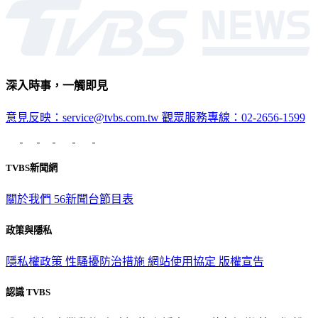
深入時事，一觸即見
意見反映：service@tvbs.com.tw
觀眾服務專線：02-2656-1599
TVBS新聞網
關於我們
56新聞台節目表
政策與隱私
隱私權政策
性騷擾防治措施
網站使用協定
版權宣告
認識 TVBS