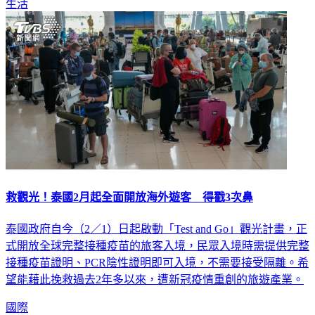
生活
救觀光！泰國2月起全面開放海外遊客 得戳3次鼻
泰國政府自今（2／1）日起啟動「Test and Go」觀光計畫，正
式開放全球完整接種疫苗的旅客入境，民眾入境時需提供完整
接種疫苗證明、PCR陰性證明即可入境，不需要接受隔離。希
望能藉此挽救過去2年多以來，遭新冠疫情重創的旅遊產業。
國際