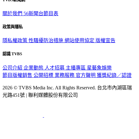
關於我們
56新聞台節目表
政策與隱私
隱私權政策
性騷擾防治措施
網站使用協定
版權宣告
認識 TVBS
公司介紹
企業動態
人才招募
主播專區
星藝象娛樂
節目版權銷售
公開招標
業務服務
官方聲明
獲獎紀錄／認證
2026 © TVBS Media Inc. All Rights Reserved. 台北市內湖區瑞
光路451號 | 聯利媒體股份有限公司