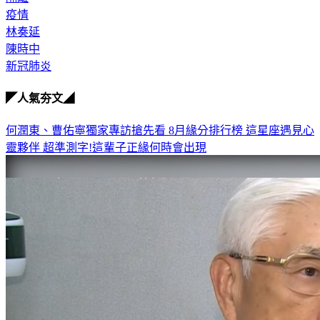
疫情
林奏延
陳時中
新冠肺炎
◤人氣夯文◢
何潤東、曹佑寧獨家專訪搶先看
8月緣分排行榜 這星座遇見心
靈夥伴
超準測字!這輩子正緣何時會出現