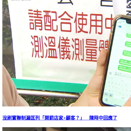
沒刷實聯制漏匡列「開罰店家+顧客？」 陳時中回應了