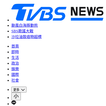
颱風白海豚動態
SBS歌謠大戰
沙拉油致癌物超標
首頁
即時
生活
政治
娛樂
國際
社會
更多