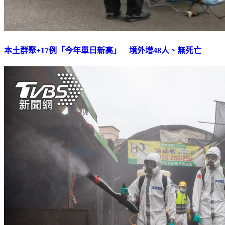
本土群聚+17例「今年單日新高」 境外增48人、無死亡