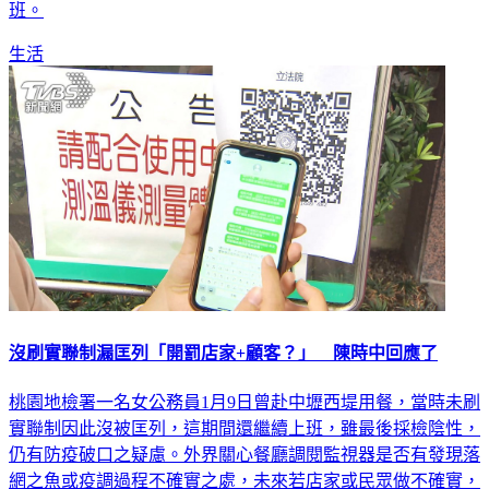
班。
生活
沒刷實聯制漏匡列「開罰店家+顧客？」 陳時中回應了
桃園地檢署一名女公務員1月9日曾赴中壢西堤用餐，當時未刷
實聯制因此沒被匡列，這期間還繼續上班，雖最後採檢陰性，
仍有防疫破口之疑慮。外界關心餐廳調閱監視器是否有發現落
網之魚或疫調過程不確實之處，未來若店家或民眾做不確實，