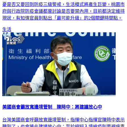
憂是否又要回到防疫三級警戒，生活模式將產生巨變，桃園市
府與行政院防疫會議都曾討論是否要禁內用，目前都決定維持
現狀，有知情官員則點出「最可能升級」的2個關鍵時間點。
生活
美國商會籲放寬邊境管制 陳時中：將建議放心中
台灣美國商會呼籲放寬邊境管制，指揮中心指揮官陳時中表示
聽到了，也會將此建議放心中；至於縮短入境檢疫則要視病毒