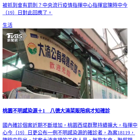
被抓到會有罰則？中央流行疫情指揮中心指揮官陳時中今
（19）日對此回應了。
生活
桃園不明感染源＋1 八德大湳菜販陪病才知確診
國內確診個案近期不斷增加，桃園西堤群聚持續擴大，指揮中
心今（19）日更公布一例不明感染源的確診者，為案18119，