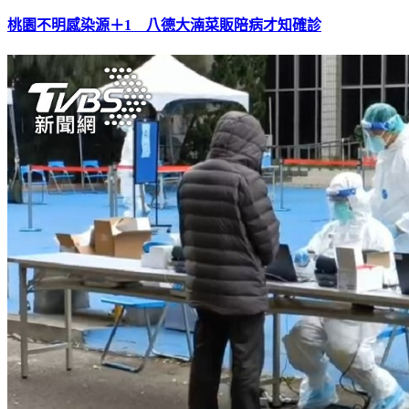
桃園不明感染源＋1 八德大湳菜販陪病才知確診