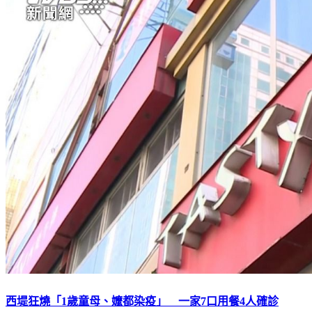
西堤狂燒「1歲童母、嬤都染疫」 一家7口用餐4人確診