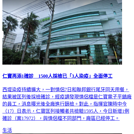
仁寶再添1確診 1500人採檢已「3人染疫」全面停工
西堤染疫持續擴大，一對情侶7日和聯邦銀行尾牙同天用餐，
結果被匡列後採檢確診，經疫調發現情侶檔是仁寶電子平鎮廠
的員工，消息曝光後全廠進行篩檢。對此，指揮官陳時中今
（17）日表示，仁寶匡列接觸者共檢驗1595人，今日新增1例
確診（案17972），與情侶檔不同部門，廠區已經停工。
生活