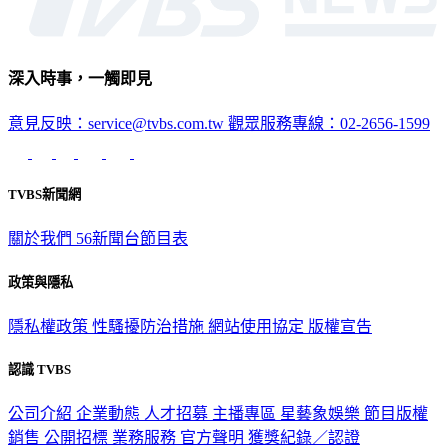
深入時事，一觸即見
意見反映：service@tvbs.com.tw
觀眾服務專線：02-2656-1599
TVBS新聞網
關於我們
56新聞台節目表
政策與隱私
隱私權政策
性騷擾防治措施
網站使用協定
版權宣告
認識 TVBS
公司介紹
企業動態
人才招募
主播專區
星藝象娛樂
節目版權
銷售
公開招標
業務服務
官方聲明
獲獎紀錄／認證