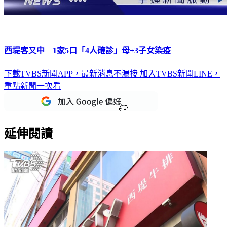
西堤客又中 1家5口「4人確診」母+3子女染疫
下載TVBS新聞APP，最新消息不漏接
加入TVBS新聞LINE，
重點新聞一次看
延伸閱讀