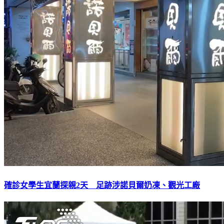
確診女學生宜蘭探親2天 足跡涉諾貝爾奶凍、觀光工廠