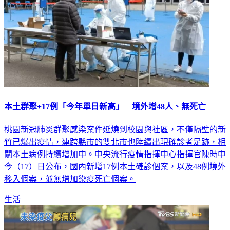
本土群聚+17例「今年單日新高」 境外增48人、無死亡
桃園新冠肺炎群聚感染案件延燒到校園與社區，不僅隔壁的新
竹已爆出疫情，連跨縣市的雙北市也陸續出現確診者足跡，相
關本土病例持續增加中。中央流行疫情指揮中心指揮官陳時中
今（17）日公布，國內新增17例本土確診個案，以及48例境外
移入個案，並無增加染疫死亡個案。
生活