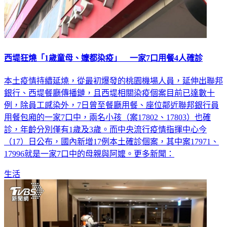
西堤狂燒「1歲童母、嬤都染疫」 一家7口用餐4人確診
本土疫情持續延燒，從最初爆發的桃園機場人員，延伸出聯邦
銀行、西堤餐廳傳播鏈，且西堤相關染疫個案目前已達數十
例，除員工感染外，7日曾至餐廳用餐、座位鄰近聯邦銀行員
用餐包廂的一家7口中，兩名小孩（案17802、17803）也確
診，年齡分別僅有1歲及3歲。而中央流行疫情指揮中心今
（17）日公布，國內新增17例本土確診個案，其中案17971、
17996就是一家7口中的母親與阿嬤。更多新聞：
生活