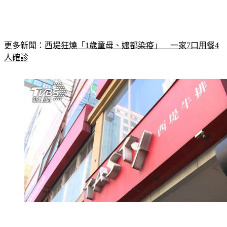
更多新聞：
西堤狂燒「1歲童母、嬤都染疫」　一家7口用餐4
人確診