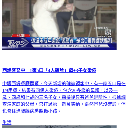
西堤客又中 1家5口「4人確診」母+3子女染疫
中壢西堤餐廳群聚，今天新增的確診顧客中，有一家五口是在
1/9用餐，結果有四個人染疫，包含20多歲的母親，以及一
歲、四歲和七歲的三名子女，採檢後只有爸爸是陰性，根據調
查這家庭的父母，只打過第一劑莫德納，雖然爸爸沒確診，但
也會住進隔離病房照顧小孩。
生活