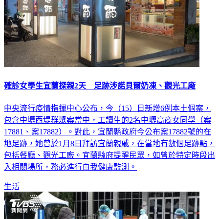
確診女學生宜蘭探親2天 足跡涉諾貝爾奶凍、觀光工廠
中央流行疫情指揮中心公布，今（15）日新增6例本土個案，
包含中壢西堤群聚案當中，工讀生的2名中壢高商女同學（案
17881、案17882）。對此，宜蘭縣政府今公布案17882號的在
地足跡，她曾於1月8日拜訪宜蘭親戚，在當地有數個足跡點，
包括餐廳、觀光工廠。宜蘭縣府提醒民眾，如曾於特定時段出
入相關場所，務必進行自我健康監測。
生活