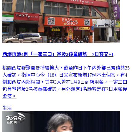
西堤再添4例「一家三口」爸及2孩童確診 7日客又+1
桃園西堤群聚風暴持續擴大，截至昨日下午內外部已累積共35
人確診，指揮中心今（18）日又宣布新增17例本土個案，有4
例和西堤內部相關，其中3人曾在1月9日到店用餐，一家三口
包含爸爸及2名孩童都確診，另外還有1名顧客是在7日用餐後
染疫。
生活