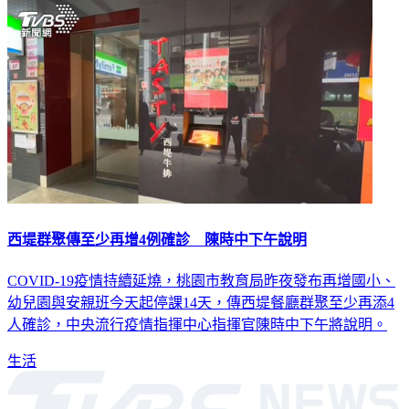
西堤群聚傳至少再增4例確診 陳時中下午說明
COVID-19疫情持續延燒，桃園市教育局昨夜發布再增國小、
幼兒園與安親班今天起停課14天，傳西堤餐廳群聚至少再添4
人確診，中央流行疫情指揮中心指揮官陳時中下午將說明。
生活