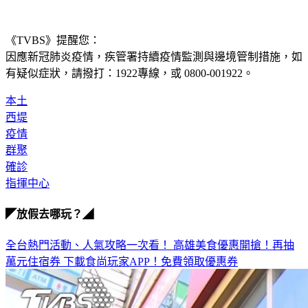
《TVBS》提醒您：
因應新冠肺炎疫情，疾管署持續疫情監測與邊境管制措施，
如
有疑似症狀，請撥打：1922專線，或 0800-001922。
本土
西堤
疫情
群聚
確診
指揮中心
◤放假去哪玩？◢
全台熱門活動、人氣攻略一次看！
高雄美食優惠開搶！再抽
萬元住宿券
下載食尚玩家APP！免費領取優惠券