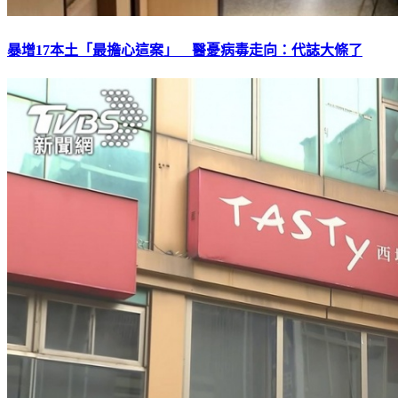
暴增17本土「最擔心這案」 醫憂病毒走向：代誌大條了