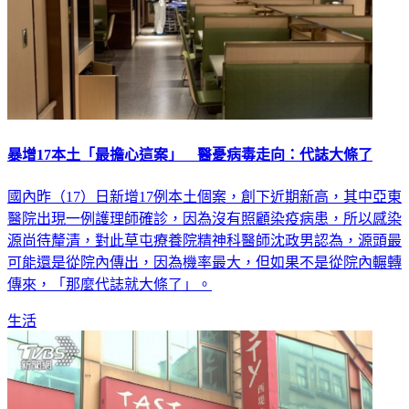
暴增17本土「最擔心這案」 醫憂病毒走向：代誌大條了
國內昨（17）日新增17例本土個案，創下近期新高，其中亞東
醫院出現一例護理師確診，因為沒有照顧染疫病患，所以感染
源尚待釐清，對此草屯療養院精神科醫師沈政男認為，源頭最
可能還是從院內傳出，因為機率最大，但如果不是從院內輾轉
傳來，「那麼代誌就大條了」。
生活