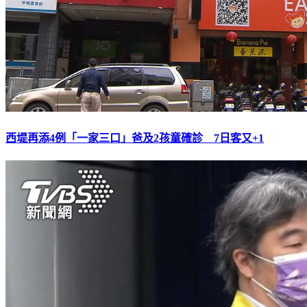
西堤再添4例「一家三口」爸及2孩童確診 7日客又+1