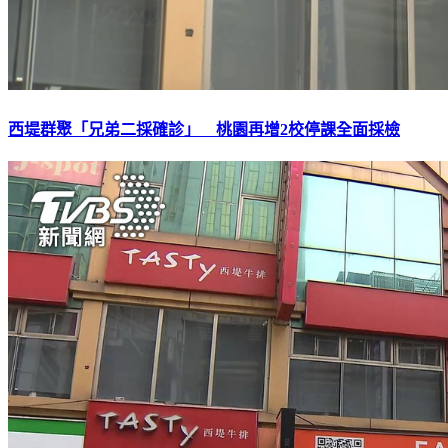
西堤群聚「兄弟二採確診」 桃園再增2校停課全面採檢