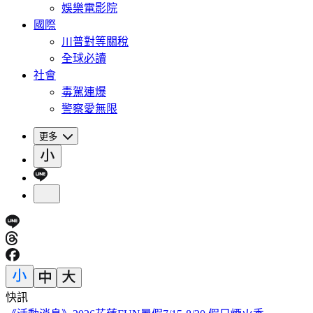
娛樂電影院
國際
川普對等關稅
全球必讀
社會
毒駕連爆
警察愛無限
更多
快訊