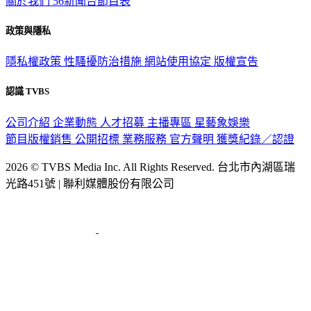
關於我們
56新聞台節目表
政策與隱私
隱私權政策
性騷擾防治措施
網站使用協定
版權宣告
認識 TVBS
公司介紹
企業動態
人才招募
主播專區
星藝象娛樂
節目版權銷售
公開招標
業務服務
官方聲明
獲獎紀錄／認證
2026 © TVBS Media Inc. All Rights Reserved. 台北市內湖區瑞
光路451號 | 聯利媒體股份有限公司