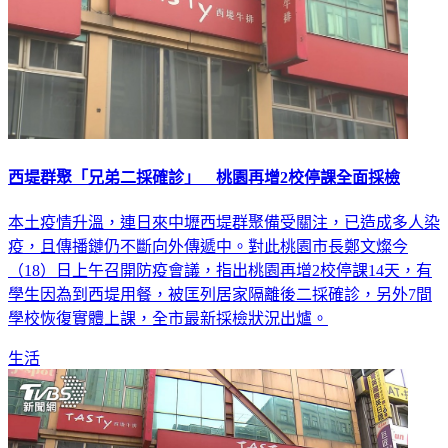
西堤群聚「兄弟二採確診」 桃園再增2校停課全面採檢
本土疫情升溫，連日來中壢西堤群聚備受關注，已造成多人染
疫，且傳播鏈仍不斷向外傳遞中。對此桃園市長鄭文燦今
（18）日上午召開防疫會議，指出桃園再增2校停課14天，有
學生因為到西堤用餐，被匡列居家隔離後二採確診，另外7間
學校恢復實體上課，全市最新採檢狀況出爐。
生活