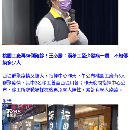
桃園工廠再60例確診！王必勝：兩移工至少發病一週 不知傳
染多少人
西堤群聚疫情又擴大，指揮中心昨天下午公布桃園工廠有6人
群聚疫情，其中2名移工曾至西堤用餐；昨天晚間指揮中心公
布，移工所處職場採檢後再添60人陽性，累計有66人染疫。
生活