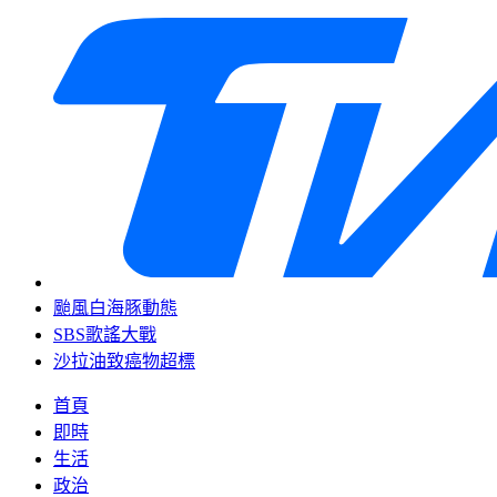
颱風白海豚動態
SBS歌謠大戰
沙拉油致癌物超標
首頁
即時
生活
政治