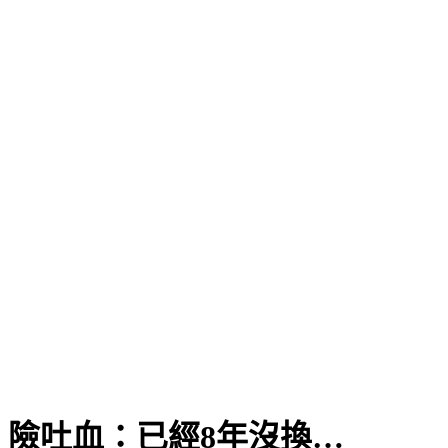
迷
險吐血：已經8年沒換…