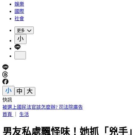
娛樂
國際
社會
更多
快訊
快訊／新北工安意外！水電工失足急墜電梯井「頭部受創」昏
首頁
｜
生活
男友私處飄怪味！她抓「兇手」