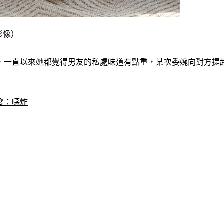
影像）
，一直以來她都覺得男友的私處味道有點重，某次委婉向對方提
傻：噁炸