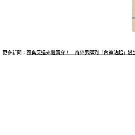
更多新聞：
飄臭反過來繼續穿！　奇葩男髒到「內褲站起」變