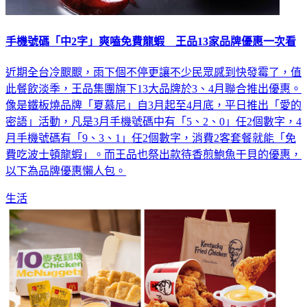
手機號碼「中2字」爽嗑免費龍蝦 王品13家品牌優惠一次看
近期全台冷颼颼，雨下個不停更讓不少民眾感到快發霉了，值
此餐飲淡季，王品集團旗下13大品牌於3、4月聯合推出優惠。
像是鐵板燒品牌「夏慕尼」自3月起至4月底，平日推出「愛的
密語」活動，凡是3月手機號碼中有「5、2、0」任2個數字，4
月手機號碼有「9、3、1」任2個數字，消費2客套餐就能「免
費吃波士頓龍蝦」。而王品也祭出款待香煎鮑魚干貝的優惠，
以下為品牌優惠懶人包。
生活