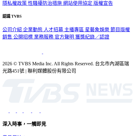
隱私權政策
性騷擾防治措施
網站使用協定
版權宣告
認識 TVBS
公司介紹
企業動態
人才招募
主播專區
星藝象娛樂
節目版權
銷售
公開招標
業務服務
官方聲明
獲獎紀錄／認證
2026 © TVBS Media Inc. All Rights Reserved. 台北市內湖區瑞
光路451號 | 聯利媒體股份有限公司
深入時事，一觸即見