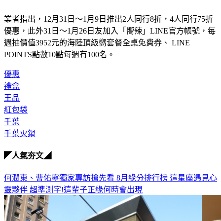
業者指出，12月31日～1月9日推出2人同行8折，4人同行75折
優惠，此外31日～1月26日友加入「嚮辣」LINE官方帳號，每
週抽價值3952元的海陸頂級嚮套餐全桌免費券、 LINE 
POINTS點數10點每週有100名。
優惠
禮盒
王品
紅包袋
千葉
千葉火鍋
◤人氣夯文◢
何潤東、曹佑寧獨家專訪搶先看
8月緣分排行榜 這星座遇見心
靈夥伴
超準測字!這輩子正緣何時會出現