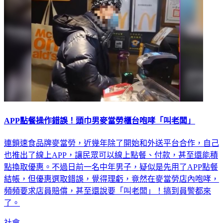
APP點餐操作錯誤！頭巾男麥當勞櫃台咆哮「叫老闆」
連鎖速食品牌麥當勞，近幾年除了開始和外送平台合作，自己
也推出了線上APP，讓民眾可以線上點餐、付款，甚至還能積
點換取優惠。不過日前一名中年男子，疑似是先用了APP點餐
結帳，但優惠選取錯誤，覺得理虧，竟然在麥當勞店內咆哮，
頻頻要求店員賠償，甚至還說要「叫老闆」！搞到員警都來
了。
社會