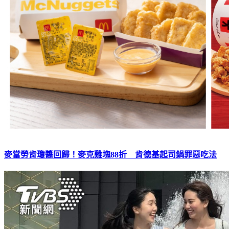
麥當勞肯瓊醬回歸！麥克雞塊88折 肯德基起司鍋罪惡吃法