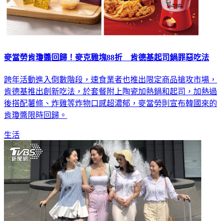
麥當勞肯瓊醬回歸！麥克雞塊88折 肯德基起司鍋罪惡吃法
跨年活動進入倒數階段，速食業者也推出限定商品搶攻市場，
肯德基推出創新吃法，於套餐附上陶瓷加熱鍋和起司，加熱過
後搭配薯條、炸雞等炸物口感超濃郁，麥當勞則宣布韓國來的
肯瓊醬限時回歸。
生活