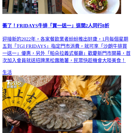
衝了！FRIDAYS牛排「買一送一」這間2人同行8折
迎接新的2022年，各家餐飲業者紛紛推出好康，1月每個星期
五到「TGI FRIDAYS」指定門市消費，就可享「沙朗牛排買
一送一」優惠，另外「帕朵拉義式餐廳」歡慶新門市開幕，首
次加入會員就送招牌黑松露脆薯，民眾快趁機會大啖美食！
生活