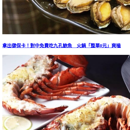
拿出健保卡！對中免費吃九孔鮑魚 火鍋「整單0元」爽嗑