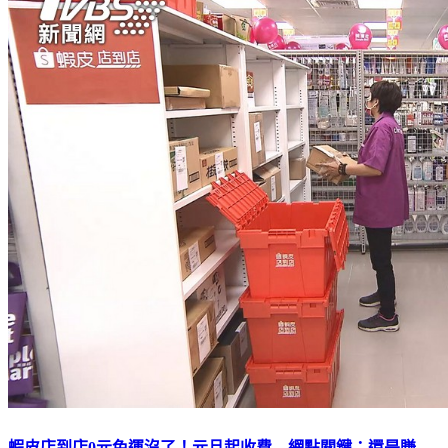
蝦皮店到店0元免運沒了！元旦起收費 網點關鍵：還是賺