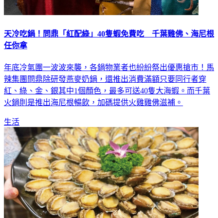
天冷吃鍋！問鼎「紅配綠」40隻蝦免費吃 千葉雞佛、海尼根
任你拿
年底冷氣團一波波來襲，各鍋物業者也紛紛祭出優惠搶市！馬
辣集團問鼎除研發燕麥奶鍋，還推出消費滿額只要同行者穿
紅、綠、金、銀其中1個顏色，最多可送40隻大海蝦。而千葉
火鍋則是推出海尼根暢飲，加碼提供火雞雞佛滋補。
生活