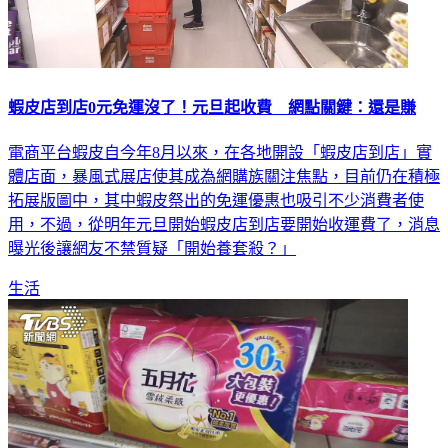
蝦皮店到店0元免運沒了！元旦起收費 網點關鍵：還是賺
電商平台蝦皮自今年8月以來，在各地開設「蝦皮店到店」實
體店面，暴風式展店使其成為網購族關注焦點，目前仍在積極
拓展版圖中，其中蝦皮祭出的免運優惠也吸引不少消費者使
用，不過，從明年元旦開始蝦皮店到店要開始收運費了，消息
曝光後讓網友不禁質疑「開始養套殺？」
生活