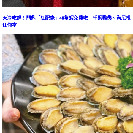
天冷吃鍋！問鼎「紅配綠」40隻蝦免費吃 千葉雞佛、海尼根
任你拿