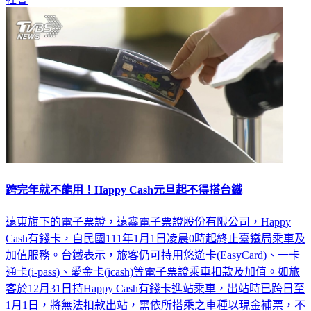
跨完年就不能用！Happy Cash元旦起不得搭台鐵
遠東旗下的電子票證，遠鑫電子票證股份有限公司，Happy
Cash有錢卡，自民國111年1月1日凌晨0時起終止臺鐵局乘車及
加值服務。台鐵表示，旅客仍可持用悠遊卡(EasyCard)、一卡
通卡(i-pass)、愛金卡(icash)等電子票證乘車扣款及加值。如旅
客於12月31日持Happy Cash有錢卡進站乘車，出站時已跨日至
1月1日，將無法扣款出站，需依所搭乘之車種以現金補票，不