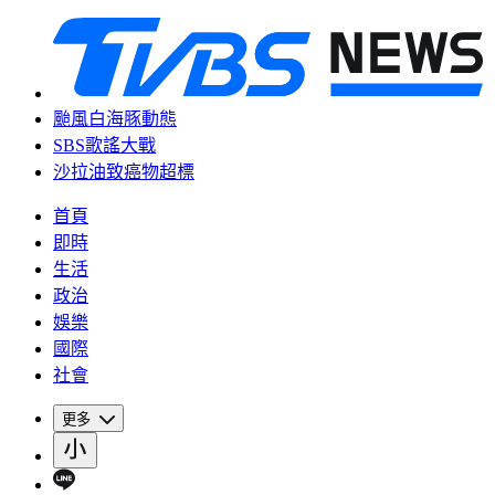
颱風白海豚動態
SBS歌謠大戰
沙拉油致癌物超標
首頁
即時
生活
政治
娛樂
國際
社會
更多