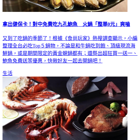
拿出健保卡！對中免費吃九孔鮑魚 火鍋「整單0元」爽嗑
又到了吃鍋的季節了！根據《食尚玩家》熱搜調查顯示，小編
整理全台必吃Top５鍋物，不論是和牛鍋吃到飽、頂級現流海
鮮鍋，或是期間限定的黃金蜆鍋都有；還祭出超狂買一送一、
鮑魚免費送等優惠，快揪好友一起去開鍋吧！
生活