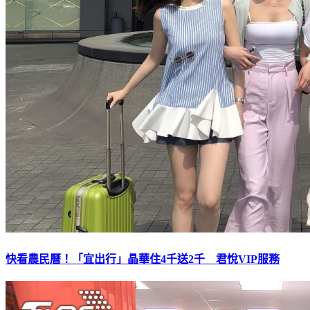
快看農民曆！「宜出行」晶華住4千送2千 君悅VIP服務