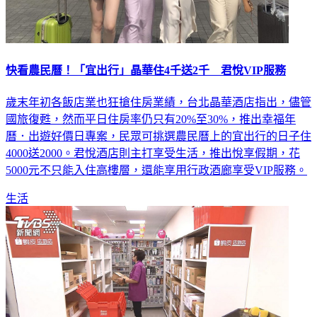
快看農民曆！「宜出行」晶華住4千送2千 君悅VIP服務
歲末年初各飯店業也狂搶住房業績，台北晶華酒店指出，儘管
國旅復甦，然而平日住房率仍只有20%至30%，推出幸福年
曆．出遊好價日專案，民眾可挑選農民曆上的宜出行的日子住
4000送2000。君悅酒店則主打享受生活，推出悅享假期，花
5000元不只能入住高樓層，還能享用行政酒廊享受VIP服務。
生活