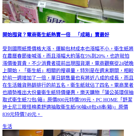
開始囤貨？電商衛生紙熱賣一倍 「成箱」賣最好
受到國際紙漿價格大漲、運輸包材成本也漲幅不小，衛生紙將
在農曆春節後喊漲，而且漲幅大約落在5%到20%，也許就怕
漲價後買貴，不少消費者提前出現囤貨潮，電商觀察從24號晚
上開始，「衛生紙」相關的搜尋量，特別是在週末期間，相較
於前一週增加了一倍，單日銷售量也有將近八成的成長，而且
在生活雜貨熱銷排行的前五名，衛生紙就佔了四名。電商業者
也順勢推出大份量衛生紙特價優惠，樂天購物「蒲公英環保抽
取式衛生紙72包/箱」原價800元特價599元、PC HOME「舒潔
迪士尼三眼怪棉柔舒適抽取衛生紙(90抽x8包x8串/箱)」原價
839元特價749元。
生活