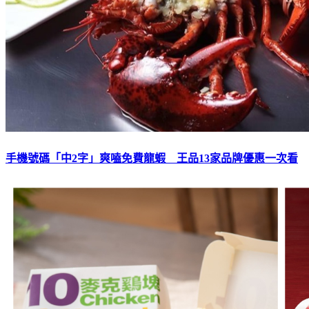
手機號碼「中2字」爽嗑免費龍蝦 王品13家品牌優惠一次看