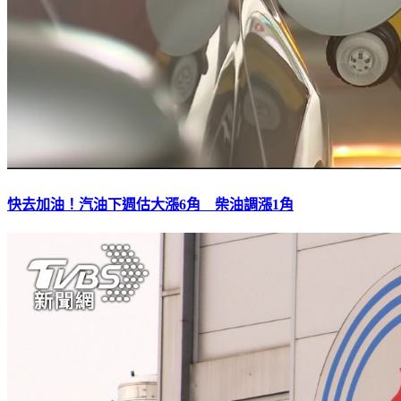
快去加油！汽油下週估大漲6角 柴油調漲1角