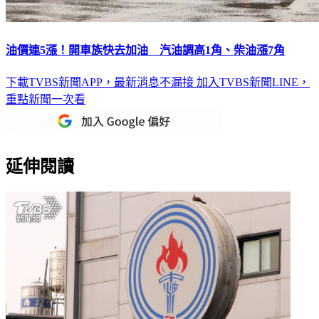
油價連5漲！開車族快去加油 汽油調高1角、柴油漲7角
下載TVBS新聞APP，最新消息不漏接
加入TVBS新聞LINE，
重點新聞一次看
延伸閱讀