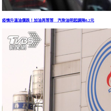
疫情升溫油價跌！加油再等等 汽柴油明起調降0.2元