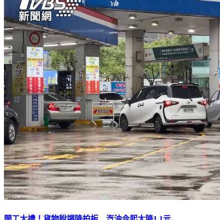
開工大禮！貨物稅調降拍板 汽油今起大降1.1元