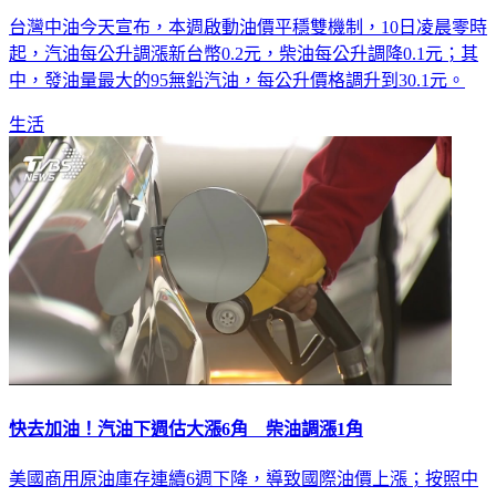
台灣中油今天宣布，本週啟動油價平穩雙機制，10日凌晨零時
起，汽油每公升調漲新台幣0.2元，柴油每公升調降0.1元；其
中，發油量最大的95無鉛汽油，每公升價格調升到30.1元。
生活
快去加油！汽油下週估大漲6角 柴油調漲1角
美國商用原油庫存連續6週下降，導致國際油價上漲；按照中