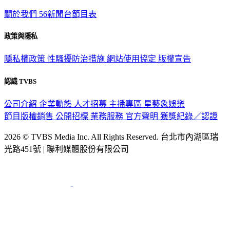
關於我們
56新聞台節目表
政策與隱私
隱私權政策
性騷擾防治措施
網站使用協定
版權宣告
認識 TVBS
公司介紹
企業動態
人才招募
主播專區
星藝象娛樂
節目版權銷售
公開招標
業務服務
官方聲明
獲獎紀錄／認證
2026 © TVBS Media Inc. All Rights Reserved. 台北市內湖區瑞
光路451號 | 聯利媒體股份有限公司