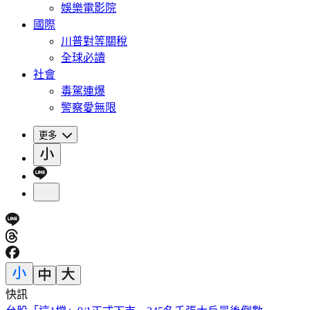
娛樂電影院
國際
川普對等關稅
全球必讀
社會
毒駕連爆
警察愛無限
更多
快訊