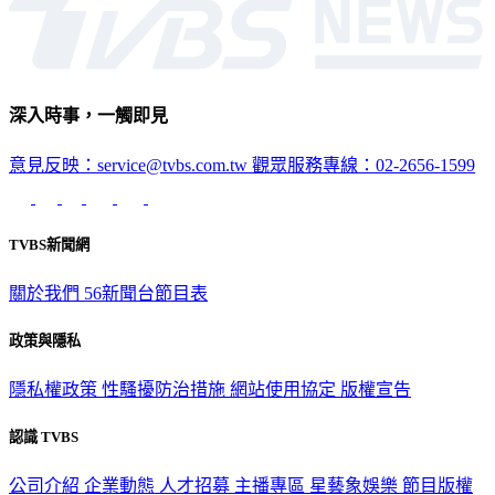
深入時事，一觸即見
意見反映：service@tvbs.com.tw
觀眾服務專線：02-2656-1599
TVBS新聞網
關於我們
56新聞台節目表
政策與隱私
隱私權政策
性騷擾防治措施
網站使用協定
版權宣告
認識 TVBS
公司介紹
企業動態
人才招募
主播專區
星藝象娛樂
節目版權