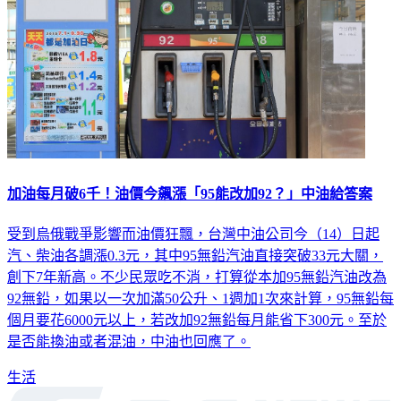
加油每月破6千！油價今飆漲「95能改加92？」中油給答案
受到烏俄戰爭影響而油價狂飄，台灣中油公司今（14）日起
汽、柴油各調漲0.3元，其中95無鉛汽油直接突破33元大關，
創下7年新高。不少民眾吃不消，打算從本加95無鉛汽油改為
92無鉛，如果以一次加滿50公升、1週加1次來計算，95無鉛每
個月要花6000元以上，若改加92無鉛每月能省下300元。至於
是否能換油或者混油，中油也回應了。
生活