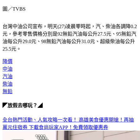
圖／TVBS
台灣中油公司宣布，明天(27)凌晨零時起，汽、柴油各調降0.2
元，參考零售價格分別是92無鉛汽油每公升27.5元、95無鉛汽
油每公升29.0元、98無鉛汽油每公升31.0元、超級柴油每公升
25.5元。
降價
中油
汽油
柴油
無鉛
◤放假去哪玩？◢
全台熱門活動、人氣攻略一次看！
高雄美食優惠開搶！再抽
萬元住宿券
下載食尚玩家APP！免費領取優惠券