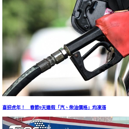
喜迎虎年！ 春節9天連假「汽、柴油價格」均凍漲