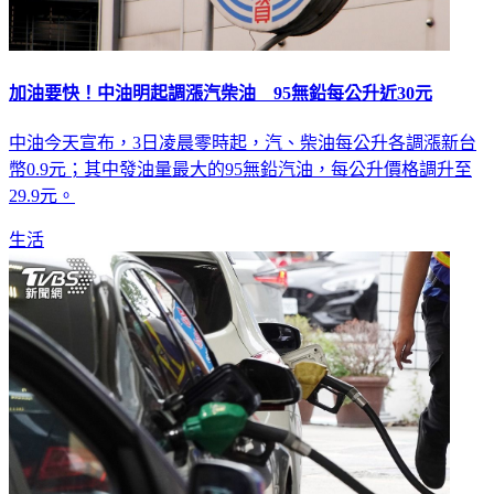
加油要快！中油明起調漲汽柴油 95無鉛每公升近30元
中油今天宣布，3日凌晨零時起，汽、柴油每公升各調漲新台
幣0.9元；其中發油量最大的95無鉛汽油，每公升價格調升至
29.9元。
生活