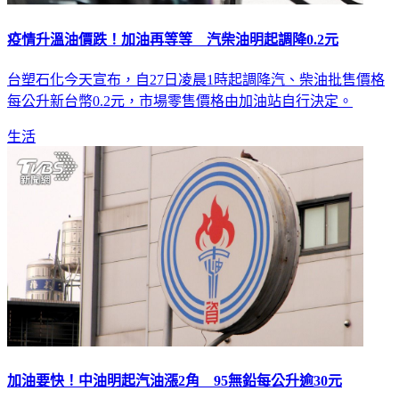
疫情升溫油價跌！加油再等等 汽柴油明起調降0.2元
台塑石化今天宣布，自27日凌晨1時起調降汽、柴油批售價格
每公升新台幣0.2元，市場零售價格由加油站自行決定。
生活
加油要快！中油明起汽油漲2角 95無鉛每公升逾30元