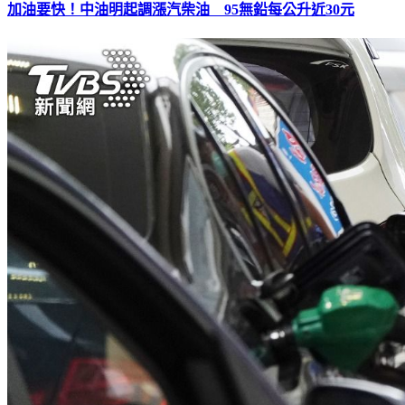
加油要快！中油明起調漲汽柴油 95無鉛每公升近30元