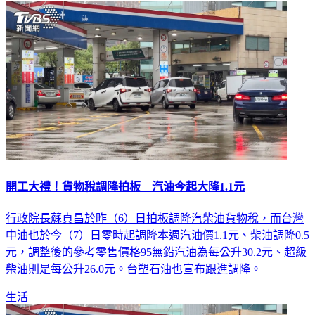
開工大禮！貨物稅調降拍板 汽油今起大降1.1元
行政院長蘇貞昌於昨（6）日拍板調降汽柴油貨物稅，而台灣
中油也於今（7）日零時起調降本週汽油價1.1元、柴油調降0.5
元，調整後的參考零售價格95無鉛汽油為每公升30.2元、超級
柴油則是每公升26.0元。台塑石油也宣布跟進調降。
生活