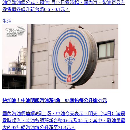
油浮動油價公式，預估1月17日零時起，國內汽、柴油每公升
零售價各調升新台幣0.6、0.1元。
生活
快加油！中油明起汽油漲6角 95無鉛每公升逾31元
國內汽油價連續4週上漲，中油今天表示，明天（24日）凌晨
零時起汽、柴油各調漲新台幣0.6元及0.2元；其中，發油量最
大的95無鉛汽油每公升漲至31.3元。