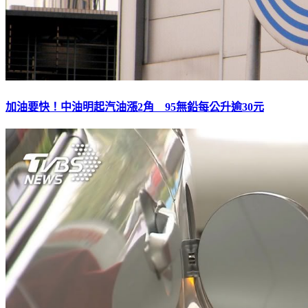
加油要快！中油明起汽油漲2角 95無鉛每公升逾30元