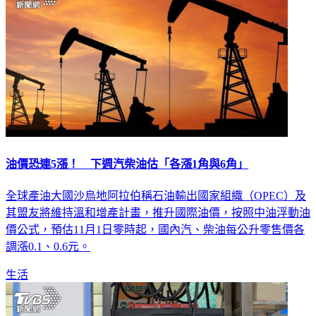
油價恐連5漲！ 下週汽柴油估「各漲1角與6角」
全球產油大國沙烏地阿拉伯稱石油輸出國家組織（OPEC）及
其盟友將維持溫和增產計畫，推升國際油價，按照中油浮動油
價公式，預估11月1日零時起，國內汽、柴油每公升零售價各
調漲0.1、0.6元。
生活