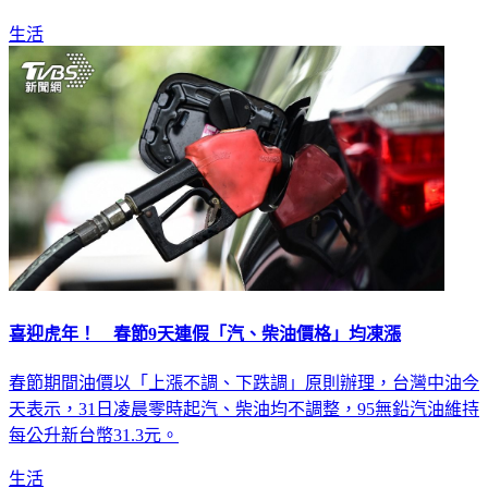
生活
喜迎虎年！ 春節9天連假「汽、柴油價格」均凍漲
春節期間油價以「上漲不調、下跌調」原則辦理，台灣中油今
天表示，31日凌晨零時起汽、柴油均不調整，95無鉛汽油維持
每公升新台幣31.3元。
生活