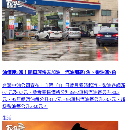
油價連5漲！開車族快去加油 汽油調高1角、柴油漲7角
台灣中油公司宣布，自明（1）日凌晨零時起汽、柴油各調漲
0.1元及0.7元，參考零售價格分別為92無鉛汽油每公升30.2
元、95無鉛汽油每公升31.7元、98無鉛汽油每公升33.7元、超
級柴油每公升28.0元。
生活