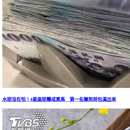
水逆沒在怕！4星座逆襲成黑馬 第一名賺到荷包滿出來