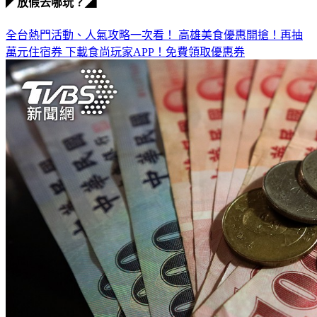
全台熱門活動、人氣攻略一次看！
高雄美食優惠開搶！再抽
萬元住宿券
下載食尚玩家APP！免費領取優惠券