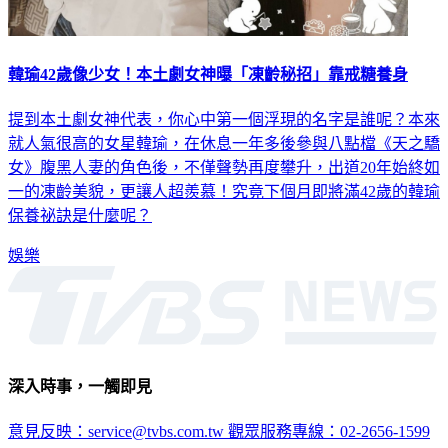
韓瑜42歲像少女！本土劇女神曝「凍齡秘招」靠戒糖養身
提到本土劇女神代表，你心中第一個浮現的名字是誰呢？本來
就人氣很高的女星韓瑜，在休息一年多後參與八點檔《天之驕
女》腹黑人妻的角色後，不僅聲勢再度攀升，出道20年始終如
一的凍齡美貌，更讓人超羨慕！究竟下個月即將滿42歲的韓瑜
保養祕訣是什麼呢？
娛樂
深入時事，一觸即見
意見反映：service@tvbs.com.tw
觀眾服務專線：02-2656-1599