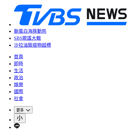
颱風白海豚動態
SBS歌謠大戰
沙拉油致癌物超標
首頁
即時
生活
政治
娛樂
國際
社會
更多