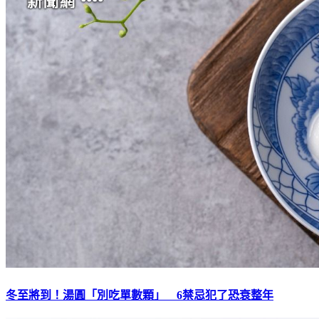
冬至將到！湯圓「別吃單數顆」 6禁忌犯了恐衰整年