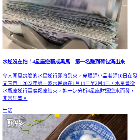
水逆沒在怕！4星座逆襲成黑馬 第一名賺到荷包滿出來
令人聞風喪膽的水星逆行即將到來，命理師小孟老師10日在發
文表示，2022年第一波水逆落在1月14日至2月4日，水星會從
水瓶座逆行至魔羯座結束，進一步分析4星座財運逆水而發，
非常旺盛。
生活