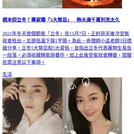
週末迎立冬！專家曝「5大禁忌」 熱水澡千萬別洗太久
2021年冬天首個節氣「立冬」在11月7日，正好這天後冷空氣
就會抵台，北部低溫下探1字頭。為此，命理師小孟老師3日透
過分享，立冬5大禁忌和5大習俗，並指出立冬代表萬物生長告
一段落，必須收藏精氣與養份，加上此後空氣就會轉變，提醒
民眾注意以下事項。
生活