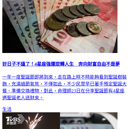
好日子不遠了！4星座強運逆轉人生 奔向財富自由不是夢
一年一度聖誕節即將到來，走在路上時不時能夠看到聖誕樹裝
飾，充滿過節氣氛，不僅如此，不少民眾早已著手預定聖誕大
餐、準備交換禮物，對此，命理師23日在分享聖誕節有4星座
遇聖誕老人送財來。
生活