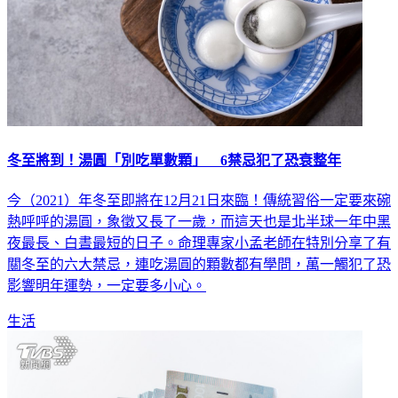
冬至將到！湯圓「別吃單數顆」 6禁忌犯了恐衰整年
今（2021）年冬至即將在12月21日來臨！傳統習俗一定要來碗
熱呼呼的湯圓，象徵又長了一歲，而這天也是北半球一年中黑
夜最長、白晝最短的日子。命理專家小孟老師在特別分享了有
關冬至的六大禁忌，連吃湯圓的顆數都有學問，萬一觸犯了恐
影響明年運勢，一定要多小心。
生活