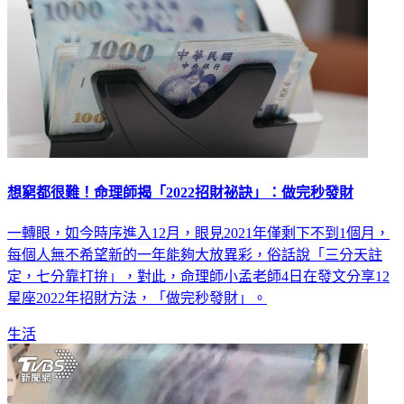
想窮都很難！命理師揭「2022招財祕訣」：做完秒發財
一轉眼，如今時序進入12月，眼見2021年僅剩下不到1個月，
每個人無不希望新的一年能夠大放異彩，俗話說「三分天註
定，七分靠打拚」，對此，命理師小孟老師4日在發文分享12
星座2022年招財方法，「做完秒發財」。
生活