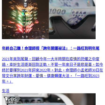
年終自己賺！命理師授「跨年開運祕法」：一路旺到明年尾
2021年來到尾聲，回顧今年一大半時間在疫情的恐懼之中度
過，幸好生活逐漸回到正軌，不管一年來日子是悲是喜，如今
終於要揮別2021年迎來2022年。對此，命理師小孟老師30日在
發文分享跨年財運、愛情、健康轉運大法，「一路旺到2023
年。」
生活