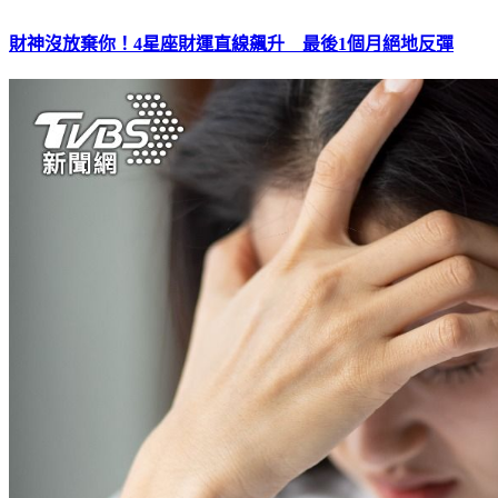
財神沒放棄你！4星座財運直線飆升 最後1個月絕地反彈