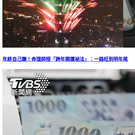
年終自己賺！命理師授「跨年開運祕法」：一路旺到明年尾