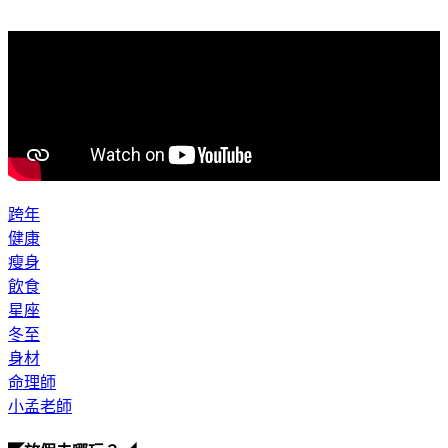
跨年
健康
瘦身
飲食
星座
冬至
身材
命理師
小孟老師
◤放假去哪玩？◢