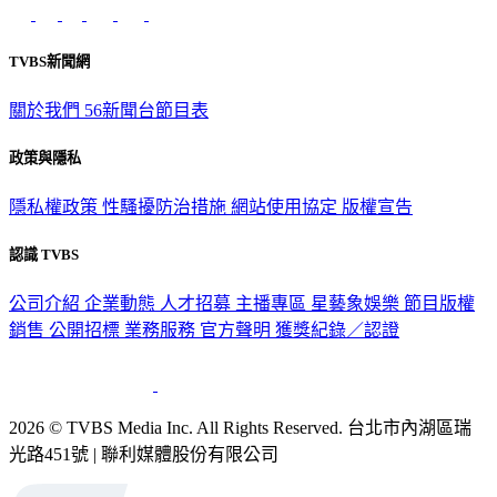
TVBS新聞網
關於我們
56新聞台節目表
政策與隱私
隱私權政策
性騷擾防治措施
網站使用協定
版權宣告
認識 TVBS
公司介紹
企業動態
人才招募
主播專區
星藝象娛樂
節目版權
銷售
公開招標
業務服務
官方聲明
獲獎紀錄／認證
2026 © TVBS Media Inc. All Rights Reserved. 台北市內湖區瑞
光路451號 | 聯利媒體股份有限公司