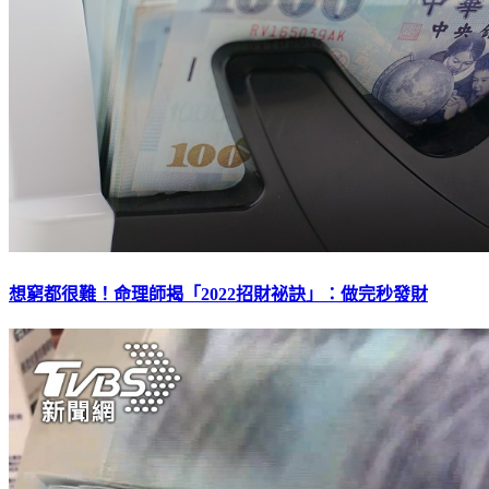
想窮都很難！命理師揭「2022招財祕訣」：做完秒發財