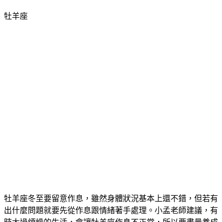
牡羊座
牡羊座冬至要留意作息，雖然身體狀況基本上還不錯，但若有
出什麼問題就要先從作息跟情緒著手處理。小孟老師建議，有
時太過煩燥的生活，會讓牡羊座作息不正常，所以要盡量養成