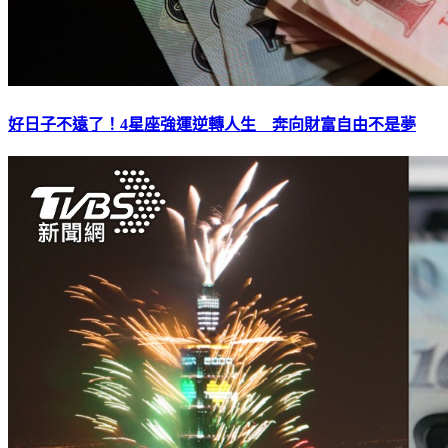
好日子不遠了！4星座強運逆轉人生 奔向財富自由不是夢