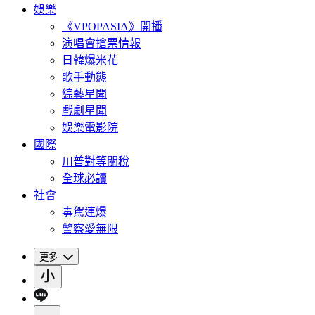
娛樂
《VPOPASIA》開播
演唱會搶票情報
日韓爆米花
歌手動態
綜藝星聞
戲劇星聞
娛樂電影院
國際
川普對等關稅
全球必讀
社會
毒駕連爆
警察愛無限
更多