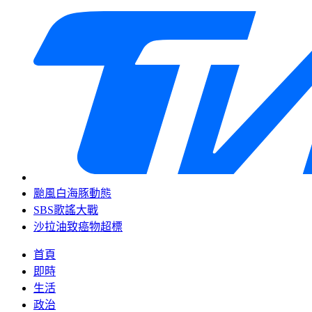
颱風白海豚動態
SBS歌謠大戰
沙拉油致癌物超標
首頁
即時
生活
政治