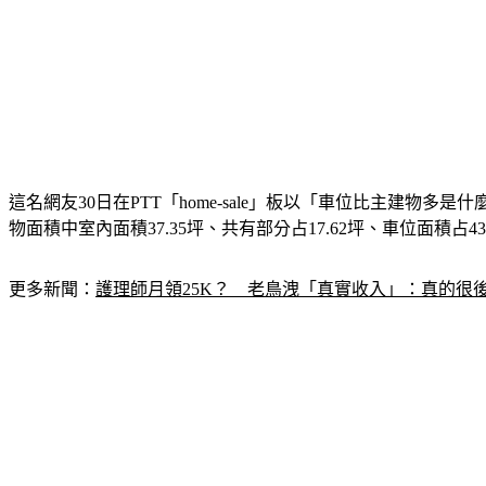
這名網友30日在PTT「home-sale」板以「車位比主建物
物面積中室內面積37.35坪、共有部分占17.62坪、車位面積占43
更多新聞：
護理師月領25K？　老鳥洩「真實收入」：真的很