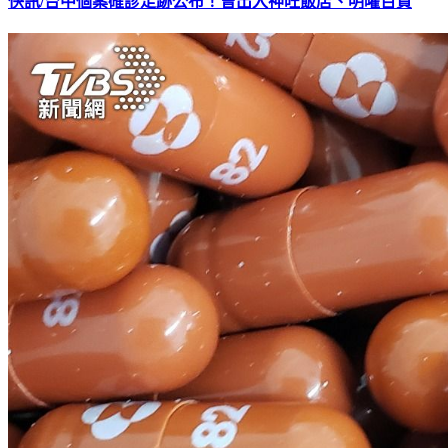
快訊/台中個案確診足跡公布！曾出入神旺飯店、明曜百貨