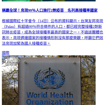
稱霸全球！帛琉99％人口施打2劑疫苗 名列高接種率國家
根據國際紅十字會今（14日）公布的資料顯示，台灣友邦帛琉
（Palau）有超過99％符合條件的人口，都已經完整接種2劑新
冠肺炎疫苗，成為全球接種率最高的國家之一，不過該團體也
表示，帛琉週邊國家的接種情形則沒有那麼樂觀，呼籲它們效
法帛琉加緊為國人接種疫苗。
國際