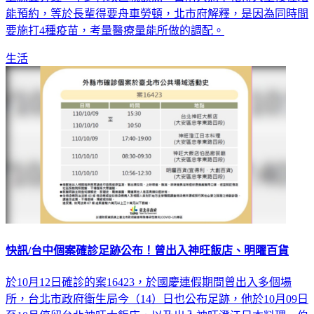
上線五分鐘，不少行政區就額滿，目前只剩下花博大型接種站
能預約，等於長輩得要舟車勞頓，北市府解釋，是因為同時間
要施打4種疫苗，考量醫療量能所做的調配。
生活
快訊/台中個案確診足跡公布！曾出入神旺飯店、明曜百貨
於10月12日確診的案16423，於國慶連假期間曾出入多個場