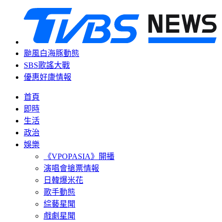
颱風白海豚動態
SBS歌謠大戰
優惠好康情報
首頁
即時
生活
政治
娛樂
《VPOPASIA》開播
演唱會搶票情報
日韓爆米花
歌手動態
綜藝星聞
戲劇星聞