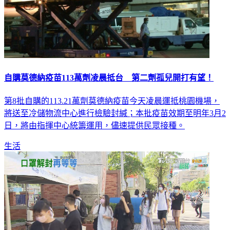
自購莫德納疫苗113萬劑凌晨抵台 第二劑孤兒開打有望！
第8批自購的113.21萬劑莫德納疫苗今天凌晨運抵桃園機場，
將送至冷儲物流中心進行檢驗封緘；本批疫苗效期至明年3月2
日，將由指揮中心統籌運用，儘速提供民眾接種。
生活