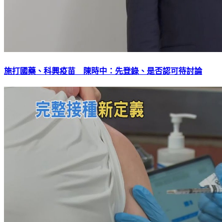
施打國藥、科興疫苗 陳時中：先登錄、是否認可待討論