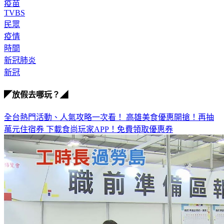
台灣
疫苗
TVBS
民眾
疫情
時間
新冠肺炎
新冠
◤放假去哪玩？◢
全台熱門活動、人氣攻略一次看！
高雄美食優惠開搶！再抽
萬元住宿券
下載食尚玩家APP！免費領取優惠券