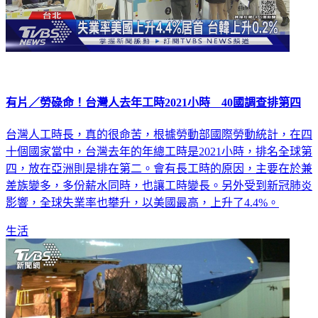
有片／勞碌命！台灣人去年工時2021小時 40國調查排第四
台灣人工時長，真的很命苦，根據勞動部國際勞動統計，在四
十個國家當中，台灣去年的年總工時是2021小時，排名全球第
四，放在亞洲則是排在第二。會有長工時的原因，主要在於兼
差族變多，多份薪水同時，也讓工時變長。另外受到新冠肺炎
影響，全球失業率也攀升，以美國最高，上升了4.4%。
生活