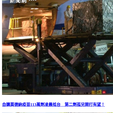
自購莫德納疫苗113萬劑凌晨抵台 第二劑孤兒開打有望！