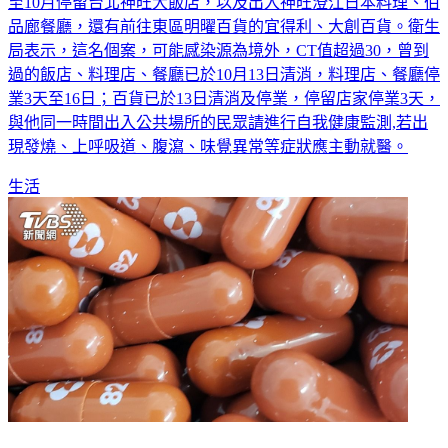
所，台北市政府衛生局今（14）日也公布足跡，他於10月09日
至10月停留台北神旺大飯店，以及出入神旺澄江日本料理、伯
品廊餐廳，還有前往東區明曜百貨的宜得利、大創百貨。衛生
局表示，這名個案，可能感染源為境外，CT值超過30，曾到
過的飯店、料理店、餐廳已於10月13日清消，料理店、餐廳停
業3天至16日；百貨已於13日清消及停業，停留店家停業3天，
與他同一時間出入公共場所的民眾請進行自我健康監測,若出
現發燒、上呼吸道、腹瀉、味覺異常等症狀應主動就醫。
生活