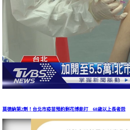
莫德納第2劑！台北市疫苗預約剩花博能打 68歲以上長者怨