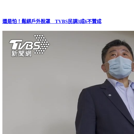
還是怕！鬆綁戶外脫罩 TVBS民調3成6不贊成