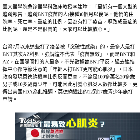
臺大醫學院急診醫學科臨床教授李建璋：「最近有一個大型的
追蹤報告，追蹤BNT疫苗的人(接種)6個月以後呢，他們的住
院率、死亡率、重症的比例，因為有打了疫苗，導致成重症的
比例呢，還是不是很高的，大家可以比較放心。」
台灣7月以來這些打了疫苗被「突破性感染」的，最多人是打
BNT其次AZ科興，強調這不代表「疫苗無效」，而是BNT和
AZ，在國際間打的人最多，不光數據替BNT平反，過去連指
揮中心都呼籲注意的「年輕人打BNT更可能心肌炎」，日本
政府發現莫德納機率比例反而更高，不論是100多萬名20多歲
男子或10多歲青少年，可能因此引發心肌炎人數都比較多，更
傳出美國FDA為此推遲，莫德納遞出的12到17歲青少年施打
申請。