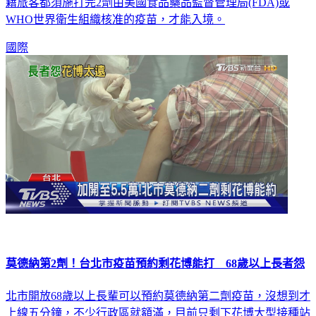
群維持一定程度保護力，美國白宮公佈，11月8日起，所有外
籍旅客都須施打完2劑由美國食品藥品監督管理局(FDA)或
WHO世界衛生組織核准的疫苗，才能入境。
國際
莫德納第2劑！台北市疫苗預約剩花博能打 68歲以上長者怨
北市開放68歲以上長輩可以預約莫德納第二劑疫苗，沒想到才