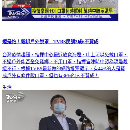
還是怕！鬆綁戶外脫罩 TVBS民調3成6不贊成
台灣疫情趨緩，指揮中心最近放寬海邊、山上可以免戴口罩，
不過戶外能否全免鬆綁，不用口罩，指揮官陳時中認為現階段
還不行，根據TVBS最新做的網路投票顯示，有44%的人是贊
成戶外有條件脫口罩，但也有36%的人不贊成！
生活