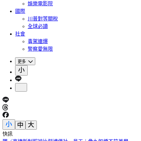
娛樂電影院
國際
川普對等關稅
全球必讀
社會
毒駕連爆
警察愛無限
更多
快訊