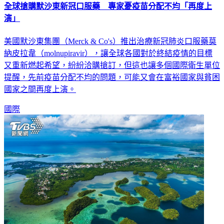
全球搶購默沙東新冠口服藥 專家憂疫苗分配不均「再度上
演」
美國默沙東集團（Merck & Co's）推出治療新冠肺炎口服藥莫
納皮拉韋（molnupiravir），讓全球各國對於終結疫情的目標
又重新燃起希望，紛紛洽購搶訂，但這也讓多個國際衛生單位
提醒，先前疫苗分配不均的問題，可能又會在富裕國家與貧困
國家之間再度上演。
國際