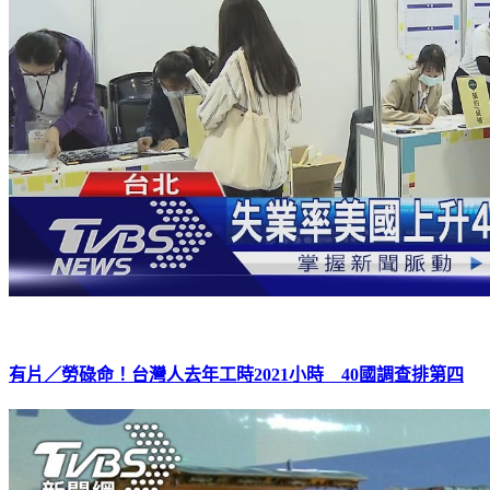
有片／勞碌命！台灣人去年工時2021小時 40國調查排第四