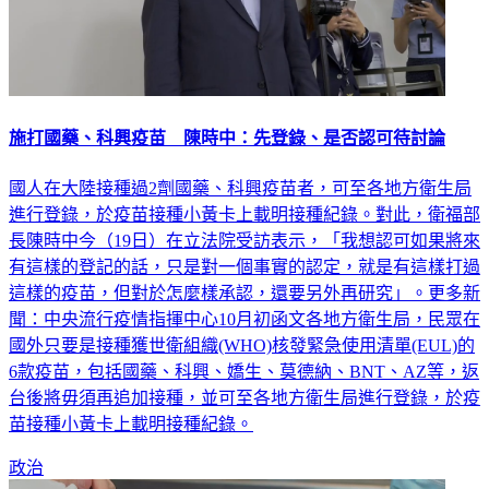
施打國藥、科興疫苗 陳時中：先登錄、是否認可待討論
國人在大陸接種過2劑國藥、科興疫苗者，可至各地方衛生局
進行登錄，於疫苗接種小黃卡上載明接種紀錄。對此，衛福部
長陳時中今（19日）在立法院受訪表示，「我想認可如果將來
有這樣的登記的話，只是對一個事實的認定，就是有這樣打過
這樣的疫苗，但對於怎麼樣承認，還要另外再研究」。更多新
聞：中央流行疫情指揮中心10月初函文各地方衛生局，民眾在
國外只要是接種獲世衛組織(WHO)核發緊急使用清單(EUL)的
6款疫苗，包括國藥、科興、嬌生、莫德納、BNT、AZ等，返
台後將毋須再追加接種，並可至各地方衛生局進行登錄，於疫
苗接種小黃卡上載明接種紀錄。