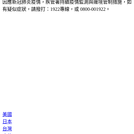
《TVBS》提醒您：
因應新冠肺炎疫情，疾管署持續疫情監測與邊境管制措施，
如
有疑似症狀，請撥打：1922專線，或 0800-001922。
美國
日本